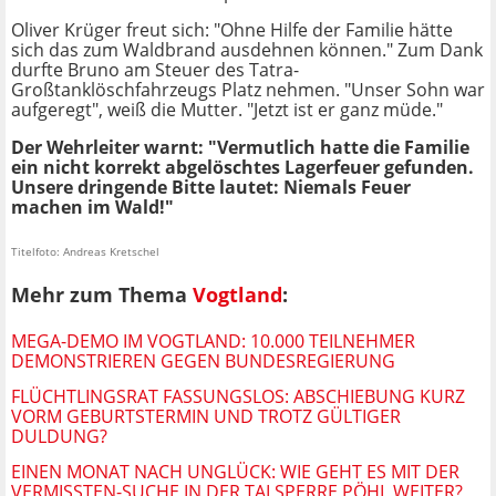
Oliver Krüger freut sich: "Ohne Hilfe der Familie hätte
sich das zum Waldbrand ausdehnen können." Zum Dank
durfte Bruno am Steuer des Tatra-
Großtanklöschfahrzeugs Platz nehmen. "Unser Sohn war
aufgeregt", weiß die Mutter. "Jetzt ist er ganz müde."
Der Wehrleiter warnt: "Vermutlich hatte die Familie
ein nicht korrekt abgelöschtes Lagerfeuer gefunden.
Unsere dringende Bitte lautet: Niemals Feuer
machen im Wald!"
Titelfoto: Andreas Kretschel
Mehr zum Thema
Vogtland
:
MEGA-DEMO IM VOGTLAND: 10.000 TEILNEHMER
DEMONSTRIEREN GEGEN BUNDESREGIERUNG
FLÜCHTLINGSRAT FASSUNGSLOS: ABSCHIEBUNG KURZ
VORM GEBURTSTERMIN UND TROTZ GÜLTIGER
DULDUNG?
EINEN MONAT NACH UNGLÜCK: WIE GEHT ES MIT DER
VERMISSTEN-SUCHE IN DER TALSPERRE PÖHL WEITER?