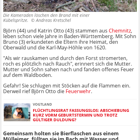
Die Kameraden löschen den Brand mit einer
Kübelspritze. ©
Andreas Kretschel
Björn (44) und Katrin Otto (43) stammen aus
Chemnitz
,
leben schon viele Jahre in Baden-Württemberg. Mit Sohn
Bruno (3) erkundeten die Eltern ihre Heimat, den
Oberwald und die Karl-May-Höhle von 1620.
"Als wir rauskamen und durch den Forst stromerten,
roch es plötzlich nach Rauch", erinnert sich die Mutter.
Mutter und Sohn sahen nach und fanden offenes Feuer
auf dem Waldboden.
Gefahr! Sie schlugen mit Stöcken auf die Flammen ein.
Derweil rief Björn Otto die
Feuerwehr
.
VOGTLAND
FLÜCHTLINGSRAT FASSUNGSLOS: ABSCHIEBUNG
KURZ VORM GEBURTSTERMIN UND TROTZ
GÜLTIGER DULDUNG?
Gemeinsam holten sie Bierflaschen aus einem
Mülleimer, füllten sie im Bach mit Wasser und