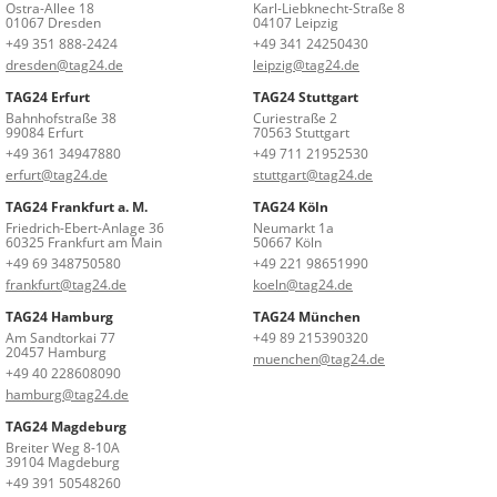
Ostra-Allee 18
Karl-Liebknecht-Straße 8
01067 Dresden
04107 Leipzig
+49 351 888-2424
+49 341 24250430
dresden@tag24.de
leipzig@tag24.de
TAG24 Erfurt
TAG24 Stuttgart
Bahnhofstraße 38
Curiestraße 2
99084 Erfurt
70563 Stuttgart
+49 361 34947880
+49 711 21952530
erfurt@tag24.de
stuttgart@tag24.de
TAG24 Frankfurt a. M.
TAG24 Köln
Friedrich-Ebert-Anlage 36
Neumarkt 1a
60325 Frankfurt am Main
50667 Köln
+49 69 348750580
+49 221 98651990
frankfurt@tag24.de
koeln@tag24.de
TAG24 Hamburg
TAG24 München
Am Sandtorkai 77
+49 89 215390320
20457 Hamburg
muenchen@tag24.de
+49 40 228608090
hamburg@tag24.de
TAG24 Magdeburg
Breiter Weg 8-10A
39104 Magdeburg
+49 391 50548260