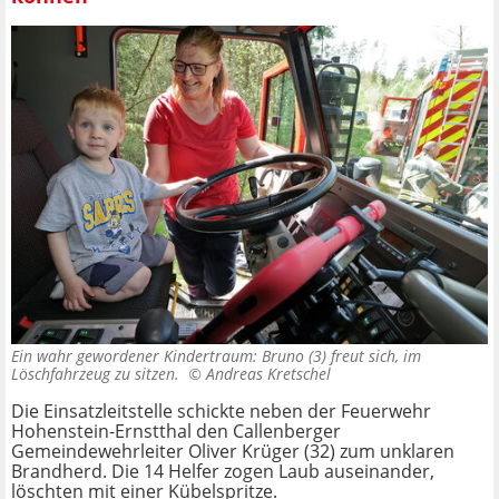
Ein wahr gewordener Kindertraum: Bruno (3) freut sich, im
Löschfahrzeug zu sitzen. ©
Andreas Kretschel
Die Einsatzleitstelle schickte neben der Feuerwehr
Hohenstein-Ernstthal den Callenberger
Gemeindewehrleiter Oliver Krüger (32) zum unklaren
Brandherd. Die 14 Helfer zogen Laub auseinander,
löschten mit einer Kübelspritze.