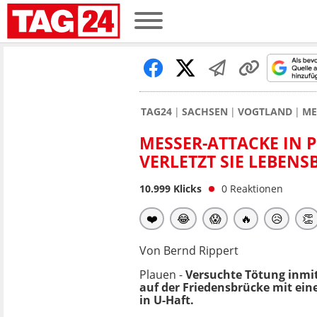
TAG24
SACHSEN
VOGTLAND
ME
MESSER-ATTACKE IN 
VERLETZT SIE LEBEN
10.999
Klicks
0
Reaktionen
❤️
😂
😱
🔥
😥
👏
Von Bernd Rippert
Plauen -
Versuchte Tötung inmi
auf der Friedensbrücke mit ein
in U-Haft.