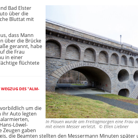
und Bad Elster
uto über die
che Bluttat mit
 aus, dass Mann
en über die Brücke
Straße gerannt, habe
uf die Frau
u in einer
ächtige flüchtete
WEGZUG DES "ALM-
vorbildlich um die
 ihr Auto legten
 alarmierten,
In Plauen wurde am Freitagmorgen eine Frau a
 Hans-Löwel-
mit einem Messer verletzt. ©
Ellen Liebner
ie Zeugen gaben
nweis, die Beamten stellten den Messermann Minuten später 