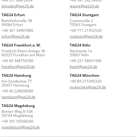
+49 351 888-2424
+49 341 24250430
dresden@tag24.de
leipzig@tag24.de
TAG24 Erfurt
TAG24 Stuttgart
Bahnhofstraße 38
Curiestraße 2
99084 Erfurt
70563 Stuttgart
+49 361 34947880
+49 711 21952530
erfurt@tag24.de
stuttgart@tag24.de
TAG24 Frankfurt a. M.
TAG24 Köln
Friedrich-Ebert-Anlage 36
Neumarkt 1a
60325 Frankfurt am Main
50667 Köln
+49 69 348750580
+49 221 98651990
frankfurt@tag24.de
koeln@tag24.de
TAG24 Hamburg
TAG24 München
Am Sandtorkai 77
+49 89 215390320
20457 Hamburg
muenchen@tag24.de
+49 40 228608090
hamburg@tag24.de
TAG24 Magdeburg
Breiter Weg 8-10A
39104 Magdeburg
+49 391 50548260
magdeburg@tag24.de