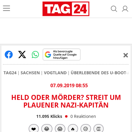
TAG24
SACHSEN
VOGTLAND
ÜBERLEBENDE DES U-BOOT-A
07.09.2019 08:55
HELD ODER MÖRDER? STREIT UM
PLAUENER NAZI-KAPITÄN
11.095
Klicks
0
Reaktionen
❤️
😂
😱
🔥
😥
👏