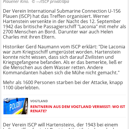
Plauener Kino. ©
---/ISCP privat/dpa
Der Verein International Submarine Connection U-156
Plauen (ISCP) hat das Treffen organisiert. Werner
Hartenstein versenkte in der Nacht des 12. September
1942 das britische Passagierschiff "Laconia" mit mehr als
2700 Menschen an Bord. Darunter war auch Helen
Charles mit ihren Eltern.
Historiker Gerd Naumann vom ISCP erklärt: "Die Laconia
war zum Kriegsschiff umgerüstet worden. Hartenstein
konnte nicht wissen, dass sich darauf Zivilisten und
Kriegsgefangene befanden. Als er das bemerkte, ließ er
die Menschen aus dem Wasser retten. Andere
Kommandanten haben sich die Mühe nicht gemacht."
Mehr als 1600 Personen starben bei der Attacke, knapp
1100 überlebten.
VOGTLAND
RENTNERIN AUS DEM VOGTLAND VERMISST: WO IST
RENATE?
Der Verein ISCP will Hartensteins, der 1943 bei einem