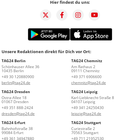
Hier findest du uns:
Unsere Redaktionen direkt für Dich vor Ort:
TAG24 Berlin
TAG24 Chemnitz
Schönhauser Allee 36
Am Rathaus 2
10435 Berlin
09111 Chemnitz
+49 30 120880900
+49 371 6906600
berlin@tag24.de
chemnitz@tag24.de
TAG24 Dresden
TAG24 Leipzig
Ostra-Allee 18
Karl-Liebknecht-Straße 8
01067 Dresden
04107 Leipzig
+49 351 888-2424
+49 341 24250430
dresden@tag24.de
leipzig@tag24.de
TAG24 Erfurt
TAG24 Stuttgart
Bahnhofstraße 38
Curiestraße 2
99084 Erfurt
70563 Stuttgart
+49 361 34947880
+49 711 21952530