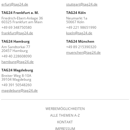
erfurt@tag24.de
stuttgart@tag24.de
TAG24 Frankfurt a. M.
TAG24 Köln
Friedrich-Ebert-Anlage 36
Neumarkt 1a
60325 Frankfurt am Main
50667 Köln
+49 69 348750580
+49 221 98651990
frankfurt@tag24.de
koeln@tag24.de
TAG24 Hamburg
TAG24 München
Am Sandtorkai 77
+49 89 215390320
20457 Hamburg
muenchen@tag24.de
+49 40 228608090
hamburg@tag24.de
TAG24 Magdeburg
Breiter Weg 8-10A
39104 Magdeburg
+49 391 50548260
magdeburg@tag24.de
WERBEMÖGLICHKEITEN
ALLE THEMEN A-Z
KONTAKT
IMPRESSUM