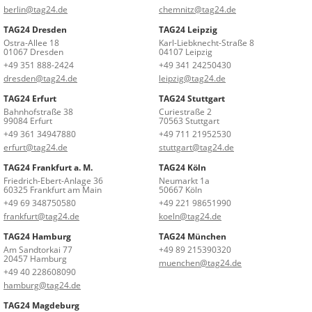
berlin@tag24.de
chemnitz@tag24.de
TAG24 Dresden
TAG24 Leipzig
Ostra-Allee 18
Karl-Liebknecht-Straße 8
01067 Dresden
04107 Leipzig
+49 351 888-2424
+49 341 24250430
dresden@tag24.de
leipzig@tag24.de
TAG24 Erfurt
TAG24 Stuttgart
Bahnhofstraße 38
Curiestraße 2
99084 Erfurt
70563 Stuttgart
+49 361 34947880
+49 711 21952530
erfurt@tag24.de
stuttgart@tag24.de
TAG24 Frankfurt a. M.
TAG24 Köln
Friedrich-Ebert-Anlage 36
Neumarkt 1a
60325 Frankfurt am Main
50667 Köln
+49 69 348750580
+49 221 98651990
frankfurt@tag24.de
koeln@tag24.de
TAG24 Hamburg
TAG24 München
Am Sandtorkai 77
+49 89 215390320
20457 Hamburg
muenchen@tag24.de
+49 40 228608090
hamburg@tag24.de
TAG24 Magdeburg