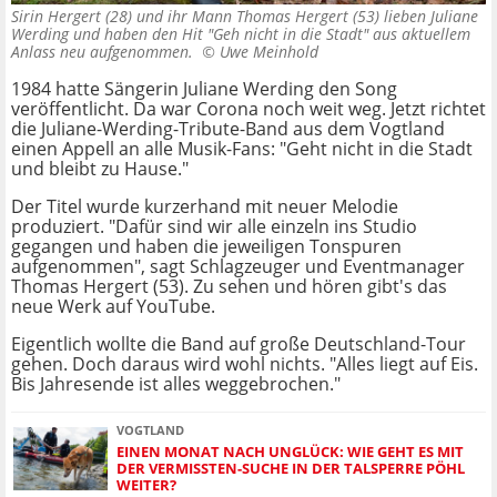
Sirin Hergert (28) und ihr Mann Thomas Hergert (53) lieben Juliane
Werding und haben den Hit "Geh nicht in die Stadt" aus aktuellem
Anlass neu aufgenommen. ©
Uwe Meinhold
1984 hatte Sängerin Juliane Werding den Song
veröffentlicht. Da war Corona noch weit weg. Jetzt richtet
die Juliane-Werding-Tribute-Band aus dem Vogtland
einen Appell an alle Musik-Fans: "Geht nicht in die Stadt
und bleibt zu Hause."
Der Titel wurde kurzerhand mit neuer Melodie
produziert. "Dafür sind wir alle einzeln ins Studio
gegangen und haben die jeweiligen Tonspuren
aufgenommen", sagt Schlagzeuger und Eventmanager
Thomas Hergert (53). Zu sehen und hören gibt's das
neue Werk auf YouTube.
Eigentlich wollte die Band auf große Deutschland-Tour
gehen. Doch daraus wird wohl nichts. "Alles liegt auf Eis.
Bis Jahresende ist alles weggebrochen."
VOGTLAND
EINEN MONAT NACH UNGLÜCK: WIE GEHT ES MIT
DER VERMISSTEN-SUCHE IN DER TALSPERRE PÖHL
WEITER?