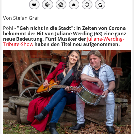
❤️
😂
😱
🔥
😥
👏
Von Stefan Graf
Pöhl -
"Geh nicht in die Stadt": In Zeiten von Corona
bekommt der Hit von Juliane Werding (63) eine ganz
neue Bedeutung. Fünf Musiker der
Juliane-Werding-
Tribute-Show
haben den Titel neu aufgenommen.