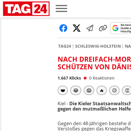
TAG24
SCHLESWIG-HOLSTEIN
NA
NACH DREIFACH-MOR
SCHÜTZEN VON DÄN
1.667
Klicks
0
Reaktionen
❤️
😂
😱
🔥
😥
👏
Kiel -
Die Kieler Staatsanwaltsc
gegen den mutmaßlichen Helfer 
Gegen den 48-Jährigen bestehe d
Verstoßes gegen das Kriegswaffe