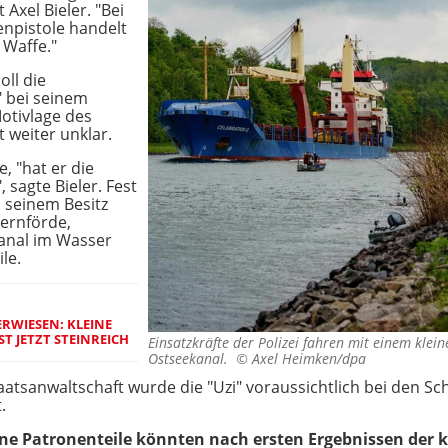
Axel Bieler. "Bei
npistole handelt
 Waffe."
ll die
" bei seinem
otivlage des
t weiter unklar.
e, "hat er die
 sagte Bieler. Fest
n seinem Besitz
kernförde,
anal im Wasser
le.
ERWIESEN: KLEINE
T JETZT STEINREICH
Einsatzkräfte der Polizei fahren mit einem klei
Ostseekanal. ©
Axel Heimken/dpa
atsanwaltschaft wurde die "Uzi" voraussichtlich bei den Sc
.
ne Patronenteile könnten nach ersten Ergebnissen der 