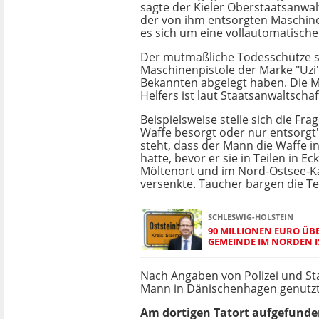
sagte der Kieler Oberstaatsanwalt 
der von ihm entsorgten Maschine
es sich um eine vollautomatische
Der mutmaßliche Todesschütze so
Maschinenpistole der Marke "Uzi
Bekannten abgelegt haben. Die M
Helfers ist laut Staatsanwaltschaf
Beispielsweise stelle sich die Frag
Waffe besorgt oder nur entsorgt",
steht, dass der Mann die Waffe i
hatte, bevor er sie in Teilen in Ec
Möltenort und im Nord-Ostsee-K
versenkte. Taucher bargen die Tei
SCHLESWIG-HOLSTEIN
90 MILLIONEN EURO ÜB
GEMEINDE IM NORDEN IS
Nach Angaben von Polizei und Sta
Mann in Dänischenhagen genutzt
Am dortigen Tatort aufgefunde