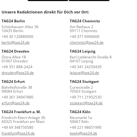
Unsere Redaktionen direkt für Dich vor Ort:
TAG24 Berlin
TAG24 Chemnitz
Schönhauser Allee 36
Am Rathaus 2
10435 Berlin
09111 Chemnitz
+49 30 120880900
+49 371 6906600
berlin@tag24.de
chemnitz@tag24.de
TAG24 Dresden
TAG24 Leipzig
Ostra-Allee 18
Karl-Liebknecht-Straße 8
01067 Dresden
04107 Leipzig
+49 351 888-2424
+49 341 24250430
dresden@tag24.de
leipzig@tag24.de
TAG24 Erfurt
TAG24 Stuttgart
Bahnhofstraße 38
Curiestraße 2
99084 Erfurt
70563 Stuttgart
+49 361 34947880
+49 711 21952530
erfurt@tag24.de
stuttgart@tag24.de
TAG24 Frankfurt a. M.
TAG24 Köln
Friedrich-Ebert-Anlage 36
Neumarkt 1a
60325 Frankfurt am Main
50667 Köln
+49 69 348750580
+49 221 98651990
frankfurt@tag24.de
koeln@tag24.de