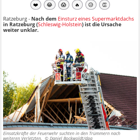
❤️
😂
😱
🔥
😥
👏
Ratzeburg -
Nach dem
Einsturz eines Supermarktdachs
in Ratzeburg (
Schleswig-Holstein
) ist die Ursache
weiter unklar.
Einsatzkräfte der Feuerwehr suchten in den Trümmern nach
weiteren Verletzten. ©
Daniel Bockwoldt/dpa