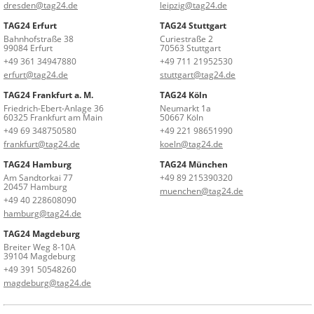
dresden@tag24.de
leipzig@tag24.de
TAG24 Erfurt
TAG24 Stuttgart
Bahnhofstraße 38
Curiestraße 2
99084 Erfurt
70563 Stuttgart
+49 361 34947880
+49 711 21952530
erfurt@tag24.de
stuttgart@tag24.de
TAG24 Frankfurt a. M.
TAG24 Köln
Friedrich-Ebert-Anlage 36
Neumarkt 1a
60325 Frankfurt am Main
50667 Köln
+49 69 348750580
+49 221 98651990
frankfurt@tag24.de
koeln@tag24.de
TAG24 Hamburg
TAG24 München
Am Sandtorkai 77
+49 89 215390320
20457 Hamburg
muenchen@tag24.de
+49 40 228608090
hamburg@tag24.de
TAG24 Magdeburg
Breiter Weg 8-10A
39104 Magdeburg
+49 391 50548260
magdeburg@tag24.de