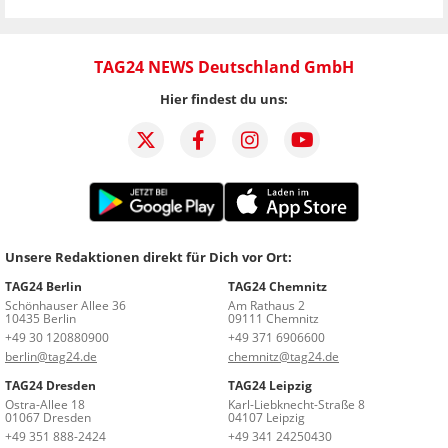
TAG24 NEWS Deutschland GmbH
Hier findest du uns:
Unsere Redaktionen direkt für Dich vor Ort:
TAG24 Berlin
TAG24 Chemnitz
Schönhauser Allee 36
Am Rathaus 2
10435 Berlin
09111 Chemnitz
+49 30 120880900
+49 371 6906600
berlin@tag24.de
chemnitz@tag24.de
TAG24 Dresden
TAG24 Leipzig
Ostra-Allee 18
Karl-Liebknecht-Straße 8
01067 Dresden
04107 Leipzig
+49 351 888-2424
+49 341 24250430