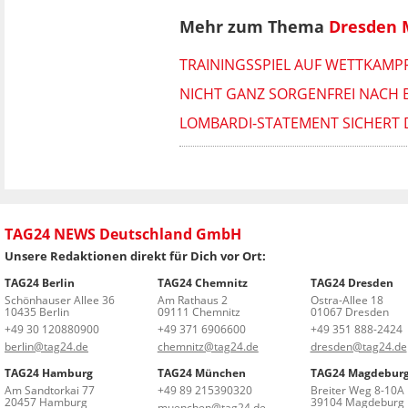
Mehr zum Thema
Dresden 
TRAININGSSPIEL AUF WETTKAMP
NICHT GANZ SORGENFREI NACH 
LOMBARDI-STATEMENT SICHERT 
TAG24 NEWS Deutschland GmbH
Unsere Redaktionen direkt für Dich vor Ort:
TAG24 Berlin
TAG24 Chemnitz
TAG24 Dresden
Schönhauser Allee 36
Am Rathaus 2
Ostra-Allee 18
10435 Berlin
09111 Chemnitz
01067 Dresden
+49 30 120880900
+49 371 6906600
+49 351 888-2424
berlin@tag24.de
chemnitz@tag24.de
dresden@tag24.de
TAG24 Hamburg
TAG24 München
TAG24 Magdebur
Am Sandtorkai 77
+49 89 215390320
Breiter Weg 8-10A
20457 Hamburg
39104 Magdeburg
muenchen@tag24.de