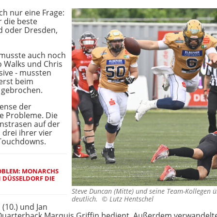
ich nur eine Frage:
r die beste
nd oder Dresden,
 musste auch noch
o Walks und Chris
sive - mussten
 erst beim
gebrochen.
fense der
ne Probleme. Die
nstrasen auf der
drei ihrer vier
i Touchdowns.
ROBLEM: MONARCHS
N DÜSSELDORF DIE
Steve Duncan (Mitte) und seine Team-Kollegen
deutlich. ©
Lutz Hentschel
(10.) und Jan
 Quarterback Marquis Griffin bedient. Außerdem verwandelte