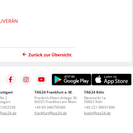
OUVERÄN
Zurück zur Übersicht
uttgart
TAG24 Frankfurt a. M.
TAG24 Köln
aße 2
Friedrich-Ebert-Anlage 36
Neumarkt 1a
ttgart
60325 Frankfurt am Main
50667 Köln
21952530
+49 69 348750580
+49 221 98651990
t@tag24.de
frankfurt@tag24.de
koeln@tag24.de