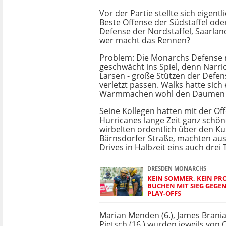
Vor der Partie stellte sich eigentl
Beste Offense der Südstaffel ode
Defense der Nordstaffel, Saarla
wer macht das Rennen?
Problem: Die Monarchs Defense
geschwächt ins Spiel, denn Narri
Larsen - große Stützen der Defen
verletzt passen. Walks hatte sich
Warmmachen wohl den Daumen 
Seine Kollegen hatten mit der Of
Hurricanes lange Zeit ganz schö
wirbelten ordentlich über den Ku
Bärnsdorfer Straße, machten aus 
Drives in Halbzeit eins auch dre
DRESDEN MONARCHS
KEIN SOMMER, KEIN P
BUCHEN MIT SIEG GEGE
PLAY-OFFS
Marian Menden (6.), James Brania 
Pietsch (16.) wurden jeweils von