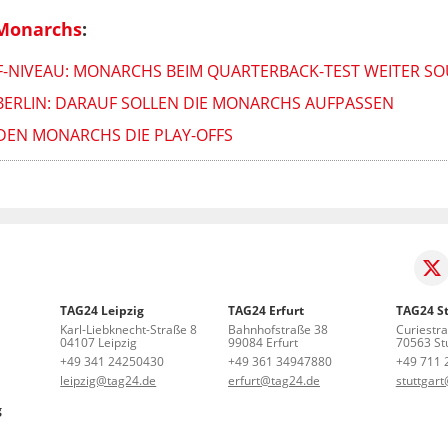
Monarchs
:
F-NIVEAU: MONARCHS BEIM QUARTERBACK-TEST WEITER S
BERLIN: DARAUF SOLLEN DIE MONARCHS AUFPASSEN
DEN MONARCHS DIE PLAY-OFFS
TAG24 Leipzig
TAG24 Erfurt
TAG24 St
Karl-Liebknecht-Straße 8
Bahnhofstraße 38
Curiestr
04107 Leipzig
99084 Erfurt
70563 Stu
+49 341 24250430
+49 361 34947880
+49 711 
leipzig@tag24.de
erfurt@tag24.de
stuttgar
g