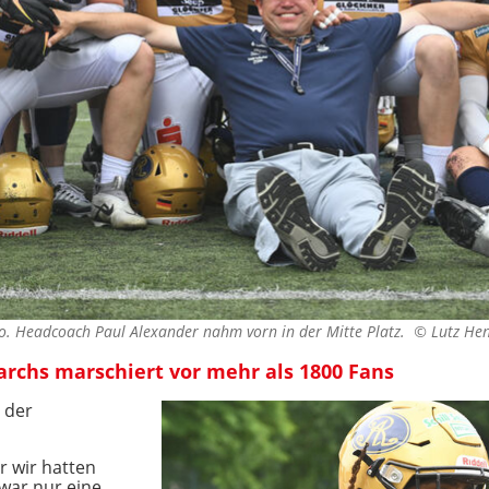
foto. Headcoach Paul Alexander nahm vorn in der Mitte Platz. ©
Lutz Hen
rchs marschiert vor mehr als 1800 Fans
 der
r wir hatten
 war nur eine