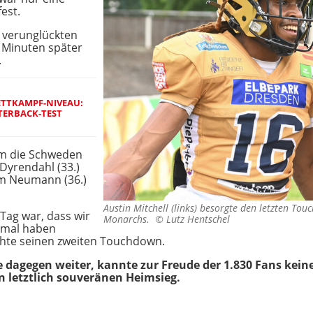
fest.
n verunglückten
f Minuten später
.
ETTKAMPF-NIVEAU:
ERBACK-TEST
em die Schweden
Dyrendahl (33.)
im Neumann (36.)
Austin Mitchell (links) besorgte den letzten To
Tag war, dass wir
Monarchs. ©
Lutz Hentschel
nmal haben
achte seinen zweiten Touchdown.
 dagegen weiter, kannte zur Freude der 1.830 Fans keine
en letztlich souveränen Heimsieg.