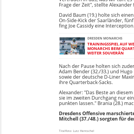
Frage der Zeit", stellte Alexander 
David Baum (19.) holte sich eine
On-Side-Kick der Saarländer, fün
fing Joe Cassidy eine Interception
DRESDEN MONARCHS
TRAININGSSPIEL AUF W
MONARCHS BEIM QUART
WEITER SOUVERÄN
Nach der Pause holten sich zud
Adam Bender (32./33.) und Hugo 
sowie der deutsche D-Liner Max
ihre Quarterback-Sacks.
Alexander: "Das Beste an diesem 
sie im zweiten Durchgang nur ei
punkten lassen." Brania (28.) m
Dresdens Offensive marschierte
Mitchell (37./48.) sorgten für d
Titelfoto: Lutz Hentschel