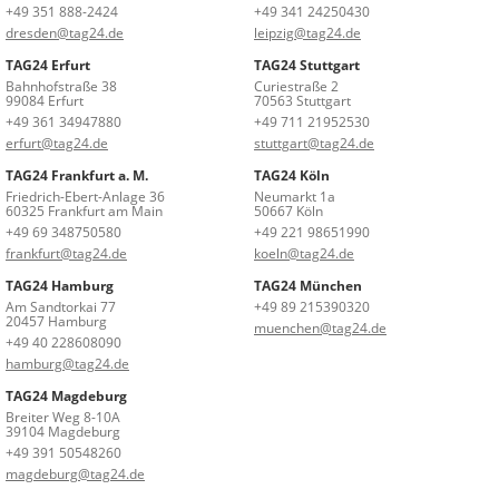
+49 351 888-2424
+49 341 24250430
dresden@tag24.de
leipzig@tag24.de
TAG24 Erfurt
TAG24 Stuttgart
Bahnhofstraße 38
Curiestraße 2
99084 Erfurt
70563 Stuttgart
+49 361 34947880
+49 711 21952530
erfurt@tag24.de
stuttgart@tag24.de
TAG24 Frankfurt a. M.
TAG24 Köln
Friedrich-Ebert-Anlage 36
Neumarkt 1a
60325 Frankfurt am Main
50667 Köln
+49 69 348750580
+49 221 98651990
frankfurt@tag24.de
koeln@tag24.de
TAG24 Hamburg
TAG24 München
Am Sandtorkai 77
+49 89 215390320
20457 Hamburg
muenchen@tag24.de
+49 40 228608090
hamburg@tag24.de
TAG24 Magdeburg
Breiter Weg 8-10A
39104 Magdeburg
+49 391 50548260
magdeburg@tag24.de