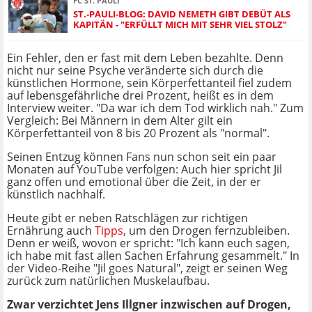
FC ST. PAULI
ST.-PAULI-BLOG: DAVID NEMETH GIBT DEBÜT ALS
KAPITÄN - "ERFÜLLT MICH MIT SEHR VIEL STOLZ"
Ein Fehler, den er fast mit dem Leben bezahlte. Denn
nicht nur seine Psyche veränderte sich durch die
künstlichen Hormone, sein Körperfettanteil fiel zudem
auf lebensgefährliche drei Prozent, heißt es in dem
Interview weiter. "Da war ich dem Tod wirklich nah." Zum
Vergleich: Bei Männern in dem Alter gilt ein
Körperfettanteil von 8 bis 20 Prozent als "normal".
Seinen Entzug können Fans nun schon seit ein paar
Monaten auf YouTube verfolgen: Auch hier spricht Jil
ganz offen und emotional über die Zeit, in der er
künstlich nachhalf.
Heute gibt er neben Ratschlägen zur richtigen
Ernährung auch
Tipps
, um den Drogen fernzubleiben.
Denn er weiß, wovon er spricht: "Ich kann euch sagen,
ich habe mit fast allen Sachen Erfahrung gesammelt." In
der Video-Reihe "Jil goes Natural", zeigt er seinen Weg
zurück zum natürlichen Muskelaufbau.
Zwar verzichtet Jens Illgner inzwischen auf Drogen,