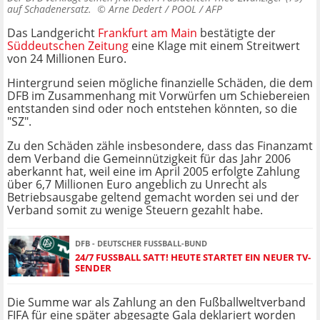
auf Schadenersatz. ©
Arne Dedert / POOL / AFP
Das Landgericht
Frankfurt am Main
bestätigte der
Süddeutschen Zeitung
eine Klage mit einem Streitwert
von 24 Millionen Euro.
Hintergrund seien mögliche finanzielle Schäden, die dem
DFB im Zusammenhang mit Vorwürfen um Schiebereien
entstanden sind oder noch entstehen könnten, so die
"SZ".
Zu den Schäden zähle insbesondere, dass das Finanzamt
dem Verband die Gemeinnützigkeit für das Jahr 2006
aberkannt hat, weil eine im April 2005 erfolgte Zahlung
über 6,7 Millionen Euro angeblich zu Unrecht als
Betriebsausgabe geltend gemacht worden sei und der
Verband somit zu wenige Steuern gezahlt habe.
DFB - DEUTSCHER FUSSBALL-BUND
24/7 FUSSBALL SATT! HEUTE STARTET EIN NEUER TV-S
ENDER
Die Summe war als Zahlung an den Fußballweltverband
FIFA für eine später abgesagte Gala deklariert worden