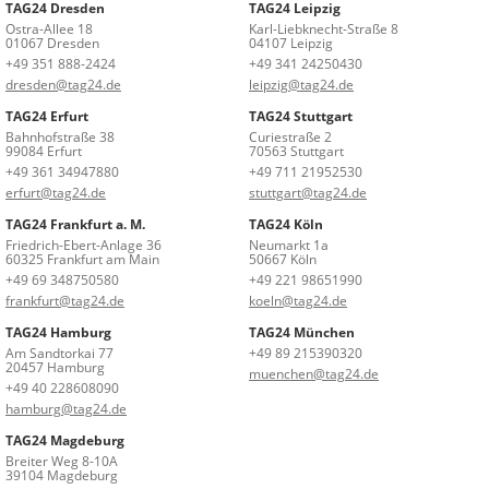
TAG24 Dresden
TAG24 Leipzig
Ostra-Allee 18
Karl-Liebknecht-Straße 8
01067 Dresden
04107 Leipzig
+49 351 888-2424
+49 341 24250430
dresden@tag24.de
leipzig@tag24.de
TAG24 Erfurt
TAG24 Stuttgart
Bahnhofstraße 38
Curiestraße 2
99084 Erfurt
70563 Stuttgart
+49 361 34947880
+49 711 21952530
erfurt@tag24.de
stuttgart@tag24.de
TAG24 Frankfurt a. M.
TAG24 Köln
Friedrich-Ebert-Anlage 36
Neumarkt 1a
60325 Frankfurt am Main
50667 Köln
+49 69 348750580
+49 221 98651990
frankfurt@tag24.de
koeln@tag24.de
TAG24 Hamburg
TAG24 München
Am Sandtorkai 77
+49 89 215390320
20457 Hamburg
muenchen@tag24.de
+49 40 228608090
hamburg@tag24.de
TAG24 Magdeburg
Breiter Weg 8-10A
39104 Magdeburg