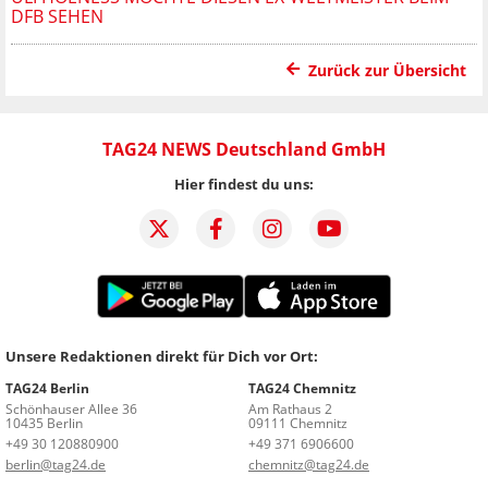
FB SEHEN
Zurück zur Übersicht
TAG24 NEWS Deutschland GmbH
Hier findest du uns:
Unsere Redaktionen direkt für Dich vor Ort:
TAG24 Berlin
TAG24 Chemnitz
Schönhauser Allee 36
Am Rathaus 2
10435 Berlin
09111 Chemnitz
+49 30 120880900
+49 371 6906600
berlin@tag24.de
chemnitz@tag24.de