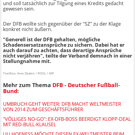
und soll tatsächlich zur Tilgung eines Kredits gedacht
gewesen sein.
Der DFB wollte sich gegenüber der "SZ" zu der Klage
konkret nicht äußern.
"Generell ist der DFB gehalten, mögliche
Schadensersatzansprüche zu sichern. Dabei hat er
auch darauf zu achten, dass derartige Ansprüche
nicht verjähren", teilte der Verband demnach in einer
Stellungnahme mit.
Titelfoto: Arne Dedert / POOL / AFP
Mehr zum Thema
DFB - Deutscher Fußball-
Bund
:
UMBRUCH GEHT WEITER: DFB MACHT WELTMEISTER
VON 2014 ZUM GESCHÄFTSFÜHRER
"VÖLLIGES NO-GO": EX-DFB-BOSS BEERDIGT KLOPP-DEAL
MIT RED-BULL-KLAUSEL
ULI HOENESS MÖCHTE DIESEN EX-WELTMEISTER BEIM D