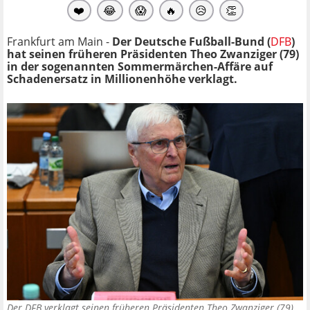
❤️
😂
😱
🔥
😥
👏
Frankfurt am Main -
Der Deutsche Fußball-Bund (
DFB
)
hat seinen früheren Präsidenten Theo Zwanziger (79)
in der sogenannten Sommermärchen-Affäre auf
Schadenersatz in Millionenhöhe verklagt.
Der DFB verklagt seinen früheren Präsidenten Theo Zwanziger (79)