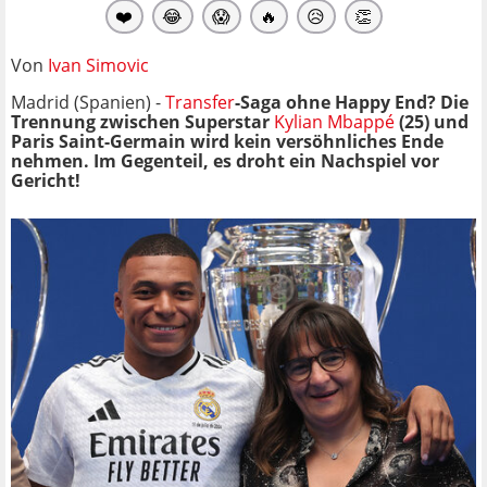
❤️
😂
😱
🔥
😥
👏
Von
Ivan Simovic
Madrid (Spanien) -
Transfer
-Saga ohne Happy End?
Die
Trennung zwischen Superstar
Kylian Mbappé
(25) und
Paris Saint-Germain wird kein versöhnliches Ende
nehmen. Im Gegenteil, es droht ein Nachspiel vor
Gericht!