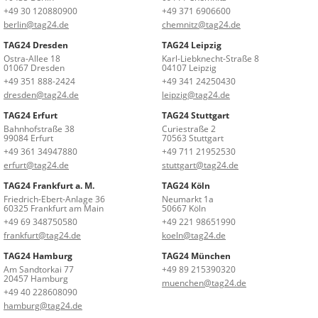
+49 30 120880900
+49 371 6906600
berlin@tag24.de
chemnitz@tag24.de
TAG24 Dresden
TAG24 Leipzig
Ostra-Allee 18
Karl-Liebknecht-Straße 8
01067 Dresden
04107 Leipzig
+49 351 888-2424
+49 341 24250430
dresden@tag24.de
leipzig@tag24.de
TAG24 Erfurt
TAG24 Stuttgart
Bahnhofstraße 38
Curiestraße 2
99084 Erfurt
70563 Stuttgart
+49 361 34947880
+49 711 21952530
erfurt@tag24.de
stuttgart@tag24.de
TAG24 Frankfurt a. M.
TAG24 Köln
Friedrich-Ebert-Anlage 36
Neumarkt 1a
60325 Frankfurt am Main
50667 Köln
+49 69 348750580
+49 221 98651990
frankfurt@tag24.de
koeln@tag24.de
TAG24 Hamburg
TAG24 München
Am Sandtorkai 77
+49 89 215390320
20457 Hamburg
muenchen@tag24.de
+49 40 228608090
hamburg@tag24.de