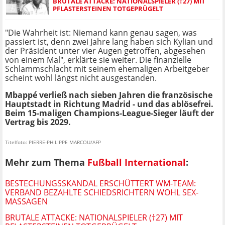
BRUTALE ATTACKE: NATIONALSPIELER (†27) MIT
PFLASTERSTEINEN TOTGEPRÜGELT
"Die Wahrheit ist: Niemand kann genau sagen, was
passiert ist, denn zwei Jahre lang haben sich Kylian und
der Präsident unter vier Augen getroffen, abgesehen
von einem Mal", erklärte sie weiter. Die finanzielle
Schlammschlacht mit seinem ehemaligen Arbeitgeber
scheint wohl längst nicht ausgestanden.
Mbappé verließ nach sieben Jahren die französische
Hauptstadt in Richtung Madrid - und das ablösefrei.
Beim 15-maligen Champions-League-Sieger läuft der
Vertrag bis 2029.
Titelfoto: PIERRE-PHILIPPE MARCOU/AFP
Mehr zum Thema
Fußball International
:
BESTECHUNGSSKANDAL ERSCHÜTTERT WM-TEAM:
VERBAND BEZAHLTE SCHIEDSRICHTERN WOHL SEX-
MASSAGEN
BRUTALE ATTACKE: NATIONALSPIELER (†27) MIT