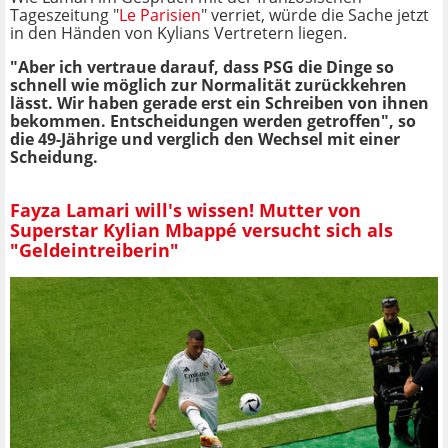
Tageszeitung "
Le Parisien
" verriet, würde die Sache jetzt
in den Händen von Kylians Vertretern liegen.
"Aber ich vertraue darauf, dass PSG die Dinge so
schnell wie möglich zur Normalität zurückkehren
lässt. Wir haben gerade erst ein Schreiben von ihnen
bekommen. Entscheidungen werden getroffen", so
die 49-Jährige und verglich den Wechsel mit einer
Scheidung.
Fayza Lamari will's wissen! Mutter von
Superstar Kylian Mbappé versucht sich als
"Geldeintreiberin"