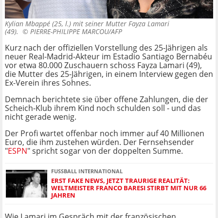
Kylian Mbappé (25, l.) mit seiner Mutter Fayza Lamari
(49). ©
PIERRE-PHILIPPE MARCOU/AFP
Kurz nach der offiziellen Vorstellung des 25-Jährigen als
neuer Real-Madrid-Akteur im
Estadio Santiago Bernabéu
vor etwa 80.000 Zuschauern schoss Fayza Lamari (49),
die Mutter des 25-Jährigen, in einem Interview gegen den
Ex-Verein ihres Sohnes.
Demnach berichtete sie über offene Zahlungen, die der
Scheich-Klub ihrem Kind noch schulden soll - und das
nicht gerade wenig.
Der Profi wartet offenbar noch immer auf 40 Millionen
Euro, die ihm zustehen würden. Der Fernsehsender
"
ESPN
" spricht sogar von der doppelten Summe.
FUSSBALL INTERNATIONAL
ERST FAKE NEWS, JETZT TRAURIGE REALITÄT:
WELTMEISTER FRANCO BARESI STIRBT MIT NUR 66
JAHREN
Wie Lamari im Gespräch mit der französischen