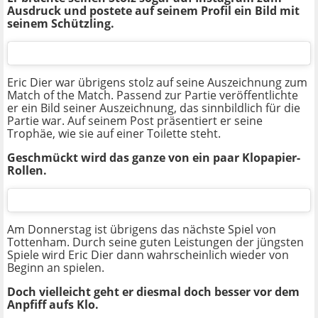
Ausdruck und postete auf seinem Profil ein Bild mit
seinem Schützling.
Eric Dier war übrigens stolz auf seine Auszeichnung zum
Match of the Match. Passend zur Partie veröffentlichte
er ein Bild seiner Auszeichnung, das sinnbildlich für die
Partie war. Auf seinem Post präsentiert er seine
Trophäe, wie sie auf einer Toilette steht.
Geschmückt wird das ganze von ein paar Klopapier-
Rollen.
Am Donnerstag ist übrigens das nächste Spiel von
Tottenham. Durch seine guten Leistungen der jüngsten
Spiele wird Eric Dier dann wahrscheinlich wieder von
Beginn an spielen.
Doch vielleicht geht er diesmal doch besser vor dem
Anpfiff aufs Klo.