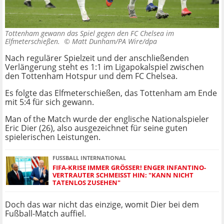
Tottenham gewann das Spiel gegen den FC Chelsea im
Elfmeterschießen. ©
Matt Dunham/PA Wire/dpa
Nach regulärer Spielzeit und der anschließenden
Verlängerung steht es 1:1 im Ligapokalspiel zwischen
den Tottenham Hotspur und dem FC Chelsea.
Es folgte das Elfmeterschießen, das Tottenham am Ende
mit 5:4 für sich gewann.
Man of the Match wurde der englische Nationalspieler
Eric Dier (26), also ausgezeichnet für seine guten
spielerischen Leistungen.
FUSSBALL INTERNATIONAL
FIFA-KRISE IMMER GRÖSSER! ENGER INFANTINO-V
ERTRAUTER SCHMEISST HIN: "KANN NICHT TA
TENLOS ZUSEHEN"
Doch das war nicht das einzige, womit Dier bei dem
Fußball-Match auffiel.