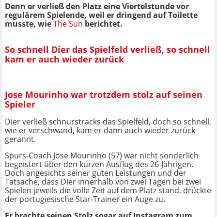
Denn er verließ den Platz eine Viertelstunde vor
regulärem Spielende, weil er dringend auf Toilette
musste, wie
The Sun
berichtet.
So schnell Dier das Spielfeld verließ, so schnell
kam er auch wieder zurück
Jose Mourinho war trotzdem stolz auf seinen
Spieler
Dier verließ schnurstracks das Spielfeld, doch so schnell,
wie er verschwand, kam er dann auch wieder zurück
gerannt.
Spurs-Coach Jose Mourinho (57) war nicht sonderlich
begeistert über den kurzen Ausflug des 26-Jährigen.
Doch angesichts seiner guten Leistungen und der
Tatsache, dass Dier innerhalb von zwei Tagen bei zwei
Spielen jeweils die volle Zeit auf dem Platz stand, drückte
der portugiesische Star-Trainer ein Auge zu.
Er brachte seinen Stolz sogar auf Instagram zum