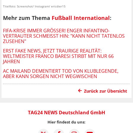
Titelfoto: Screenshot/ Instagram/ ericdier15
Mehr zum Thema
Fußball International
:
FIFA-KRISE IMMER GRÖSSER! ENGER INFANTINO-V
ERTRAUTER SCHMEISST HIN: "KANN NICHT TATENLOS ZU
SEHEN"
ERST FAKE NEWS, JETZT TRAURIGE REALITÄT:
WELTMEISTER FRANCO BARESI STIRBT MIT NUR 66
JAHREN
AC MAILAND DEMENTIERT TOD VON KLUBLEGENDE,
ABER KANN SORGEN NICHT WEGWISCHEN
Zurück zur Übersicht
TAG24 NEWS Deutschland GmbH
Hier findest du uns: