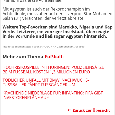
Namibia das erste Achtelfinale.
Mit Ägypten ist auch der Rekordchampion im
Achtelfinale, muss aber auf den Liverpool-Star Mohamed
Salah (31) verzichten, der verletzt abreiste.
Weitere Top-Favoriten sind Marokko, Nigeria und Kap
Verde. Letzterer, ein winziger Inselstaat, überzeugte
in der Vorrunde und ließ sogar Ägypten hinter sich.
Titelfoto: Bildmontage: Issouf SANOGO / AFP, Screenshot/X/osasuo
Mehr zum Thema
Fußball
:
HOCHRISIKOSPIELE IN THÜRINGEN: POLIZEIEINSÄTZE
BEIM FUSSBALL KOSTEN 1,3 MILLIONEN EURO
TÖDLICHER UNFALL MIT BMW: NACHWUCHS-
FUSSBALLER FÄHRT FUSSGÄNGER UM
KRACHENDE NIEDERLAGE FÜR INFANTINO: FIFA GIBT
INVESTORENPLÄNE AUF
Zurück zur Übersicht