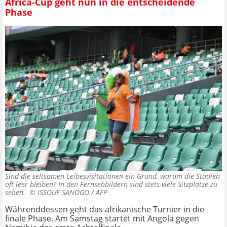
Africa-Cup geht nun in die entscheidende
Phase
Sind die seltsamen Leibesvisitationen ein Grund, warum die Stadien
oft leer bleiben? In den Fernsehbildern sind stets viele Sitzplätze zu
sehen. ©
ISSOUF SANOGO / AFP
Währenddessen geht das afrikanische Turnier in die
finale Phase. Am Samstag startet mit Angola gegen