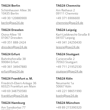
TAG24 Berlin
TAG24 Chemnitz
Schönhauser Allee 36
Am Rathaus 2
10435 Berlin
09111 Chemnitz
+49 30 120880900
+49 371 6906600
berlin@tag24.de
chemnitz@tag24.de
TAG24 Dresden
TAG24 Leipzig
Ostra-Allee 18
Karl-Liebknecht-Straße 8
01067 Dresden
04107 Leipzig
+49 351 888-2424
+49 341 24250430
dresden@tag24.de
leipzig@tag24.de
TAG24 Erfurt
TAG24 Stuttgart
Bahnhofstraße 38
Curiestraße 2
99084 Erfurt
70563 Stuttgart
+49 361 34947880
+49 711 21952530
erfurt@tag24.de
stuttgart@tag24.de
TAG24 Frankfurt a. M.
TAG24 Köln
Friedrich-Ebert-Anlage 36
Neumarkt 1a
60325 Frankfurt am Main
50667 Köln
+49 69 348750580
+49 221 98651990
frankfurt@tag24.de
koeln@tag24.de
TAG24 Hamburg
TAG24 München
Am Sandtorkai 77
+49 89 215390320