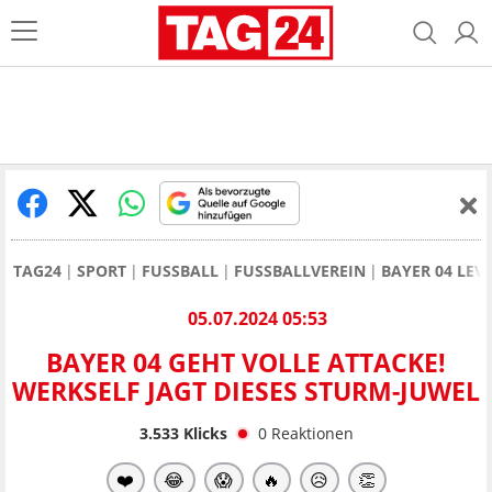
TAG24
SPORT
FUSSBALL
FUSSBALLVEREIN
BAYER 04 LEV
05.07.2024 05:53
BAYER 04 GEHT VOLLE ATTACKE!
WERKSELF JAGT DIESES STURM-JUWEL
3.533
Klicks
0
Reaktionen
❤️
😂
😱
🔥
😥
👏