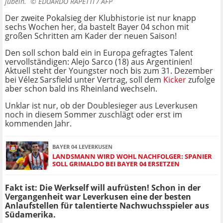
jubeln. ©
EDUARDO RAPETTI / AFP
Der zweite Pokalsieg der Klubhistorie ist nur knapp
sechs Wochen her, da bastelt Bayer 04 schon mit
großen Schritten am Kader der neuen Saison!
Den soll schon bald ein in Europa gefragtes Talent
vervollständigen: Alejo Sarco (18) aus Argentinien!
Aktuell steht der Youngster noch bis zum 31. Dezember
bei Vélez Sarsfield unter Vertrag, soll dem
Kicker
zufolge
aber schon bald ins Rheinland wechseln.
Unklar ist nur, ob der Doublesieger aus Leverkusen
noch in diesem Sommer zuschlägt oder erst im
kommenden Jahr.
BAYER 04 LEVERKUSEN
LANDSMANN WIRD WOHL NACHFOLGER: SPANIER
SOLL GRIMALDO BEI BAYER 04 ERSETZEN
Fakt ist: Die Werkself will aufrüsten! Schon in der
Vergangenheit war Leverkusen eine der besten
Anlaufstellen für talentierte Nachwuchsspieler aus
Südamerika.