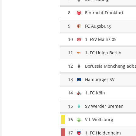
8
Eintracht Frankfurt
9
FC Augsburg
10
1. FSV Mainz 05
11
1. FC Union Berlin
12
Borussia Mönchengladb
13
Hamburger SV
14
1. FC Köln
15
SV Werder Bremen
16
VfL Wolfsburg
17
1. FC Heidenheim