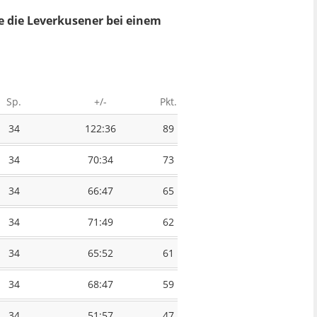
te die Leverkusener bei einem
Sp.
+/-
Pkt.
34
122:36
89
34
70:34
73
34
66:47
65
34
71:49
62
34
65:52
61
34
68:47
59
34
51:57
47