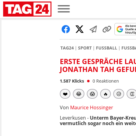
TAG24
SPORT
FUSSBALL
FUSSB
ERSTE GESPRÄCHE LA
JONATHAN TAH GEF
1.587
Klicks
0
Reaktionen
❤️
😂
😱
🔥
😥
👏
Von
Maurice Hossinger
Leverkusen -
Unterm Bayer-Kreuz
vermutlich sogar noch ein weit