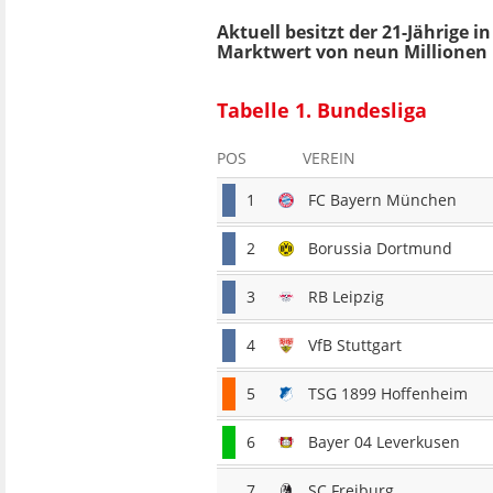
Aktuell besitzt der 21-Jährige 
Marktwert von neun Millionen 
Tabelle 1. Bundesliga
POS
VEREIN
1
FC Bayern München
2
Borussia Dortmund
3
RB Leipzig
4
VfB Stuttgart
5
TSG 1899 Hoffenheim
6
Bayer 04 Leverkusen
7
SC Freiburg