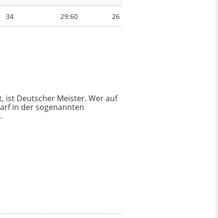
34
29:60
26
, ist Deutscher Meister. Wer auf
 darf in der sogenannten
.