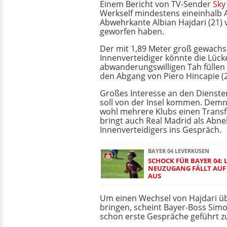
Einem Bericht von TV-Sender
Sky
Werkself mindestens eineinhalb 
Abwehrkante Albian Hajdari (21)
geworfen haben.
Der mit 1,89 Meter groß gewach
Innenverteidiger könnte die Lück
abwanderungswilligen Tah füllen
den Abgang von Piero Hincapie (
Großes Interesse an den Dienste
soll von der Insel kommen. Dem
wohl mehrere Klubs einen Transfe
bringt auch Real Madrid als Abn
Innenverteidigers ins Gespräch.
BAYER 04 LEVERKUSEN
SCHOCK FÜR BAYER 04: 
NEUZUGANG FÄLLT AUF
AUS
Um einen Wechsel von Hajdari üb
bringen, scheint Bayer-Boss Simo
schon erste Gespräche geführt z