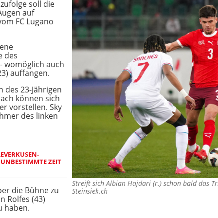
zufolge soll die
Augen auf
 vom FC Lugano
sene
e des
 - womöglich auch
23) auffangen.
n des 23-Jährigen
nach können sich
r vorstellen. Sky
ehmer des linken
LEVERKUSEN-
 UNBESTIMMTE ZEIT
Streift sich Albian Hajdari (r.) schon bald das
er die Bühne zu
Steinsiek.ch
n Rolfes (43)
u haben.