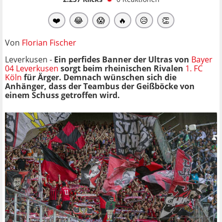
❤️
😂
😱
🔥
😥
👏
Von
Florian Fischer
Leverkusen -
Ein perfides Banner der Ultras von
Bayer
04 Leverkusen
sorgt beim rheinischen Rivalen
1. FC
Köln
für Ärger. Demnach wünschen sich die
Anhänger, dass der Teambus der Geißböcke von
einem Schuss getroffen wird.