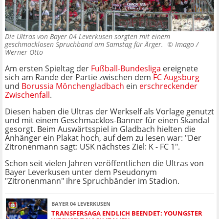
Die Ultras von Bayer 04 Leverkusen sorgten mit einem
geschmacklosen Spruchband am Samstag für Ärger. ©
Imago /
Werner Otto
Am ersten Spieltag der
Fußball-Bundesliga
ereignete
sich am Rande der Partie zwischen dem
FC Augsburg
und
Borussia Mönchengladbach
ein
erschreckender
Zwischenfall
.
Diesen haben die Ultras der Werkself als Vorlage genutzt
und mit einem Geschmacklos-Banner für einen Skandal
gesorgt. Beim Auswärtsspiel in Gladbach hielten die
Anhänger ein Plakat hoch, auf dem zu lesen war: "Der
Zitronenmann sagt: USK nächstes Ziel: K - FC 1".
Schon seit vielen Jahren veröffentlichen die Ultras von
Bayer Leverkusen unter dem Pseudonym
"Zitronenmann" ihre Spruchbänder im Stadion.
BAYER 04 LEVERKUSEN
TRANSFERSAGA ENDLICH BEENDET: YOUNGSTER