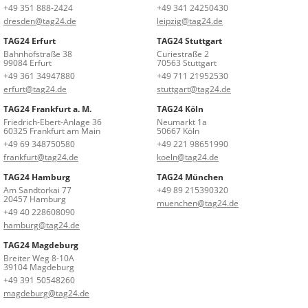
+49 351 888-2424
+49 341 24250430
dresden@tag24.de
leipzig@tag24.de
TAG24 Erfurt
TAG24 Stuttgart
Bahnhofstraße 38
Curiestraße 2
99084 Erfurt
70563 Stuttgart
+49 361 34947880
+49 711 21952530
erfurt@tag24.de
stuttgart@tag24.de
TAG24 Frankfurt a. M.
TAG24 Köln
Friedrich-Ebert-Anlage 36
Neumarkt 1a
60325 Frankfurt am Main
50667 Köln
+49 69 348750580
+49 221 98651990
frankfurt@tag24.de
koeln@tag24.de
TAG24 Hamburg
TAG24 München
Am Sandtorkai 77
+49 89 215390320
20457 Hamburg
muenchen@tag24.de
+49 40 228608090
hamburg@tag24.de
TAG24 Magdeburg
Breiter Weg 8-10A
39104 Magdeburg
+49 391 50548260
magdeburg@tag24.de