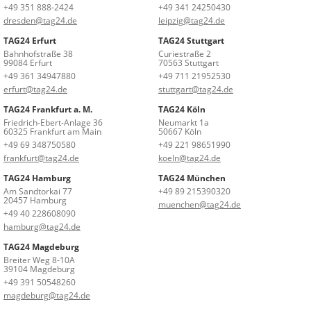
+49 351 888-2424
+49 341 24250430
dresden@tag24.de
leipzig@tag24.de
TAG24 Erfurt
TAG24 Stuttgart
Bahnhofstraße 38
Curiestraße 2
99084 Erfurt
70563 Stuttgart
+49 361 34947880
+49 711 21952530
erfurt@tag24.de
stuttgart@tag24.de
TAG24 Frankfurt a. M.
TAG24 Köln
Friedrich-Ebert-Anlage 36
Neumarkt 1a
60325 Frankfurt am Main
50667 Köln
+49 69 348750580
+49 221 98651990
frankfurt@tag24.de
koeln@tag24.de
TAG24 Hamburg
TAG24 München
Am Sandtorkai 77
+49 89 215390320
20457 Hamburg
muenchen@tag24.de
+49 40 228608090
hamburg@tag24.de
TAG24 Magdeburg
Breiter Weg 8-10A
39104 Magdeburg
+49 391 50548260
magdeburg@tag24.de