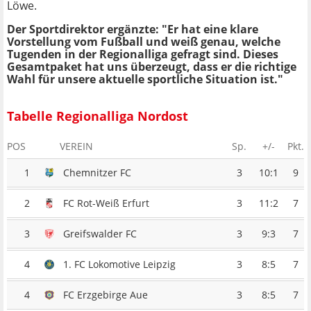
Löwe.
Der Sportdirektor ergänzte: "Er hat eine klare
Vorstellung vom Fußball und weiß genau, welche
Tugenden in der Regionalliga gefragt sind. Dieses
Gesamtpaket hat uns überzeugt, dass er die richtige
Wahl für unsere aktuelle sportliche Situation ist."
Tabelle Regionalliga Nordost
POS
VEREIN
Sp.
+/-
Pkt.
1
Chemnitzer FC
3
10:1
9
2
FC Rot-Weiß Erfurt
3
11:2
7
3
Greifswalder FC
3
9:3
7
4
1. FC Lokomotive Leipzig
3
8:5
7
4
FC Erzgebirge Aue
3
8:5
7