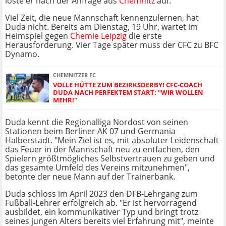
löste er nach der Anfrage aus
Chemnitz
auf.
Viel Zeit, die neue Mannschaft kennenzulernen, hat
Duda nicht. Bereits am Dienstag, 19 Uhr, wartet im
Heimspiel gegen
Chemie Leipzig
die erste
Herausforderung. Vier Tage später muss der CFC zu BFC
Dynamo.
CHEMNITZER FC
VOLLE HÜTTE ZUM BEZIRKSDERBY! CFC-COACH
DUDA NACH PERFEKTEM START: "WIR WOLLEN
MEHR!"
Duda kennt die Regionalliga Nordost von seinen
Stationen beim Berliner AK 07 und Germania
Halberstadt. "Mein Ziel ist es, mit absoluter Leidenschaft
das Feuer in der Mannschaft neu zu entfachen, den
Spielern größtmögliches Selbstvertrauen zu geben und
das gesamte Umfeld des Vereins mitzunehmen",
betonte der neue Mann auf der Trainerbank.
Duda schloss im April 2023 den DFB-Lehrgang zum
Fußball-Lehrer erfolgreich ab. "Er ist hervorragend
ausbildet, ein kommunikativer Typ und bringt trotz
seines jungen Alters bereits viel Erfahrung mit", meinte