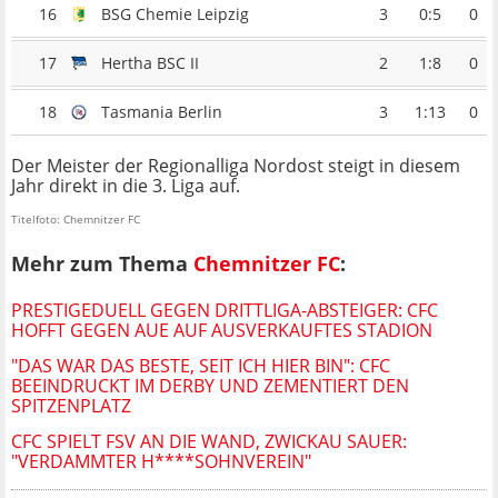
16
BSG Chemie Leipzig
3
0:5
0
17
Hertha BSC II
2
1:8
0
18
Tasmania Berlin
3
1:13
0
Der Meister der Regionalliga Nordost steigt in diesem
Jahr direkt in die 3. Liga auf.
Titelfoto: Chemnitzer FC
Mehr zum Thema
Chemnitzer FC
:
PRESTIGEDUELL GEGEN DRITTLIGA-ABSTEIGER: CFC
HOFFT GEGEN AUE AUF AUSVERKAUFTES STADION
"DAS WAR DAS BESTE, SEIT ICH HIER BIN": CFC
BEEINDRUCKT IM DERBY UND ZEMENTIERT DEN
SPITZENPLATZ
CFC SPIELT FSV AN DIE WAND, ZWICKAU SAUER:
"VERDAMMTER H****SOHNVEREIN"