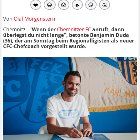
❤️
😂
😱
🔥
😥
👏
Von
Olaf Morgenstern
Chemnitz -
"Wenn der
Chemnitzer FC
anruft, dann
überlegst du nicht lange", betonte Benjamin Duda
(36), der am Sonntag beim Regionalligisten als neuer
CFC-Chefcoach vorgestellt wurde.