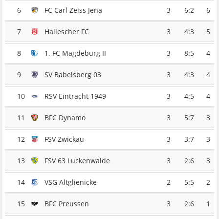
6
FC Carl Zeiss Jena
3
6:2
6
7
Hallescher FC
3
4:3
5
8
1. FC Magdeburg II
3
8:5
4
9
SV Babelsberg 03
3
4:3
4
10
RSV Eintracht 1949
3
4:5
4
11
BFC Dynamo
3
5:7
3
12
FSV Zwickau
3
3:7
3
13
FSV 63 Luckenwalde
3
2:6
3
14
VSG Altglienicke
2
5:5
2
15
BFC Preussen
3
2:6
1