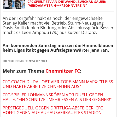
CFC SPIELT FSV AN DIE WAND, ZWICKAU SAUER:
"VERDAMMTER H****SOHNVEREIN"
An der Torgefahr hakt es noch, der eingewechselte
Stanley Keller macht viel Betrieb, Sturm-Neuzugang
Davis Smith fehlen Bindung oder Abschlussglück. Besser
macht es Leon Ampadu (79.) aus kurzer Distanz.
Am kommenden Samstag müssen die Himmelblauen
beim Ligauftakt gegen Aufstiegsanwärter Jena ran.
Titelfoto: Picture Point/Gabor Krieg
Mehr zum Thema
Chemnitzer FC
:
CFC-COACH DUDA LOBT VIER-TORE-MANN MARX: "FLEISS U
ND HARTE ARBEIT ZEICHNEN IHN AUS"
CFC-SPIELER LÖHMANNSRÖBEN VOR DUELL GEGEN
HALLE: "EIN SCHNITZEL MEHR ESSEN ALS DER GEGNER!"
PRESTIGEDUELL GEGEN DRITTLIGA-ABSTEIGER: CFC
HOFFT GEGEN AUE AUF AUSVERKAUFTES STADION