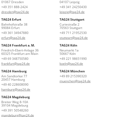
01067 Dresden
04107 Leipzig
+49 351 888-2424
+49 341 24250430
dresden@tag24.de
leipzig@tag24.de
TAG24 Erfurt
TAG24 Stuttgart
Bahnhofstraße 38
Curiestraße 2
99084 Erfurt
70563 Stuttgart
+49 361 34947880
+49 711 21952530
erfurt@tag24.de
stuttgart@tag24.de
TAG24 Frankfurt a. M.
TAG24 Köln
Friedrich-Ebert-Anlage 36
Neumarkt 1a
60325 Frankfurt am Main
50667 Köln
+49 69 348750580
+49 221 98651990
frankfurt@tag24.de
koeln@tag24.de
TAG24 Hamburg
TAG24 München
Am Sandtorkai 77
+49 89 215390320
20457 Hamburg
muenchen@tag24.de
+49 40 228608090
hamburg@tag24.de
TAG24 Magdeburg
Breiter Weg 8-10A
39104 Magdeburg
+49 391 50548260
magdeburg@tag24.de