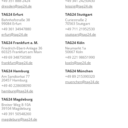
+49 351 888-2424
+49 341 24250430
dresden@tag24.de
leipzig@tag24.de
TAG24 Erfurt
TAG24 Stuttgart
Bahnhofstraße 38
Curiestraße 2
99084 Erfurt
70563 Stuttgart
+49 361 34947880
+49 711 21952530
erfurt@tag24.de
stuttgart@tag24.de
TAG24 Frankfurt a. M.
TAG24 Köln
Friedrich-Ebert-Anlage 36
Neumarkt 1a
60325 Frankfurt am Main
50667 Köln
+49 69 348750580
+49 221 98651990
frankfurt@tag24.de
koeln@tag24.de
TAG24 Hamburg
TAG24 München
Am Sandtorkai 77
+49 89 215390320
20457 Hamburg
muenchen@tag24.de
+49 40 228608090
hamburg@tag24.de
TAG24 Magdeburg
Breiter Weg 8-10A
39104 Magdeburg
+49 391 50548260
magdeburg@tag24.de