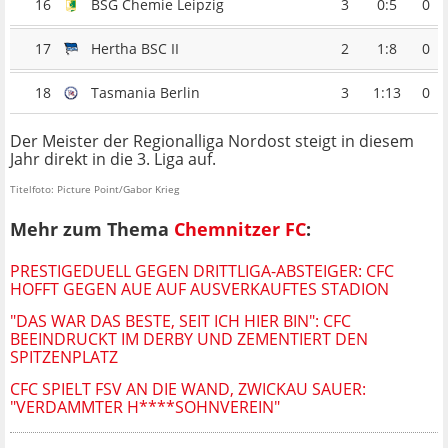
16
BSG Chemie Leipzig
3
0:5
0
17
Hertha BSC II
2
1:8
0
18
Tasmania Berlin
3
1:13
0
Der Meister der Regionalliga Nordost steigt in diesem
Jahr direkt in die 3. Liga auf.
Titelfoto: Picture Point/Gabor Krieg
Mehr zum Thema
Chemnitzer FC
:
PRESTIGEDUELL GEGEN DRITTLIGA-ABSTEIGER: CFC
HOFFT GEGEN AUE AUF AUSVERKAUFTES STADION
"DAS WAR DAS BESTE, SEIT ICH HIER BIN": CFC
BEEINDRUCKT IM DERBY UND ZEMENTIERT DEN
SPITZENPLATZ
CFC SPIELT FSV AN DIE WAND, ZWICKAU SAUER:
"VERDAMMTER H****SOHNVEREIN"