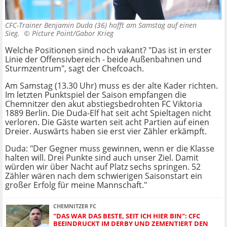
CFC-Trainer Benjamin Duda (36) hofft am Samstag auf einen
Sieg. ©
Picture Point/Gabor Krieg
Welche Positionen sind noch vakant? "Das ist in erster
Linie der Offensivbereich - beide Außenbahnen und
Sturmzentrum", sagt der Chefcoach.
Am Samstag (13.30 Uhr) muss es der alte Kader richten.
Im letzten Punktspiel der Saison empfangen die
Chemnitzer den akut abstiegsbedrohten FC Viktoria
1889 Berlin. Die Duda-Elf hat seit acht Spieltagen nicht
verloren. Die Gäste warten seit acht Partien auf einen
Dreier. Auswärts haben sie erst vier Zähler erkämpft.
Duda: "Der Gegner muss gewinnen, wenn er die Klasse
halten will. Drei Punkte sind auch unser Ziel. Damit
würden wir über Nacht auf Platz sechs springen. 52
Zähler wären nach dem schwierigen Saisonstart ein
großer Erfolg für meine Mannschaft."
CHEMNITZER FC
"DAS WAR DAS BESTE, SEIT ICH HIER BIN": CFC
BEEINDRUCKT IM DERBY UND ZEMENTIERT DEN