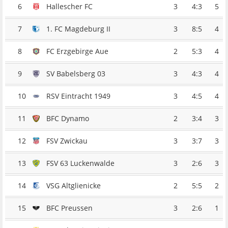
6
Hallescher FC
3
4:3
5
7
1. FC Magdeburg II
3
8:5
4
8
FC Erzgebirge Aue
2
5:3
4
9
SV Babelsberg 03
3
4:3
4
10
RSV Eintracht 1949
3
4:5
4
11
BFC Dynamo
2
3:4
3
12
FSV Zwickau
3
3:7
3
13
FSV 63 Luckenwalde
3
2:6
3
14
VSG Altglienicke
2
5:5
2
15
BFC Preussen
3
2:6
1