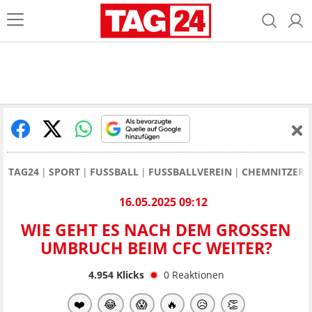
TAG24
SPORT
FUSSBALL
FUSSBALLVEREIN
CHEMNITZER 
16.05.2025 09:12
WIE GEHT ES NACH DEM GROSSEN U
MBRUCH BEIM CFC WEITER?
4.954
Klicks
0
Reaktionen
❤️
😂
😱
🔥
😥
👏