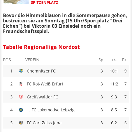
SPITZENPLATZ
Bevor die Himmelblauen in die Sommerpause gehen,
bestreiten sie am Sonntag (15 Uhr/Sportplatz "Drei
Eichen") bei Viktoria 03 Einsiedel noch ein
Freundschaftsspiel.
Tabelle Regionalliga Nordost
POS
VEREIN
Sp.
+/-
Pkt.
1
Chemnitzer FC
3
10:1
9
2
FC Rot-Weiß Erfurt
3
11:2
7
3
Greifswalder FC
3
9:3
7
4
1. FC Lokomotive Leipzig
3
8:5
7
5
FC Carl Zeiss Jena
3
6:2
6