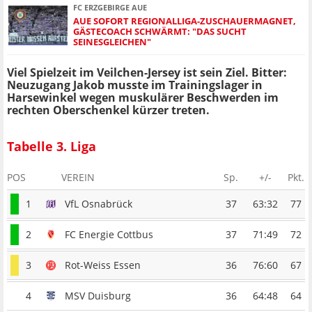
FC ERZGEBIRGE AUE
AUE SOFORT REGIONALLIGA-ZUSCHAUERMAGNET,
GÄSTECOACH SCHWÄRMT: "DAS SUCHT
SEINESGLEICHEN"
Viel Spielzeit im Veilchen-Jersey ist sein Ziel. Bitter:
Neuzugang Jakob musste im Trainingslager in
Harsewinkel wegen muskulärer Beschwerden im
rechten Oberschenkel kürzer treten.
Tabelle 3. Liga
POS
VEREIN
Sp.
+/-
Pkt.
1
VfL Osnabrück
37
63:32
77
2
FC Energie Cottbus
37
71:49
72
3
Rot-Weiss Essen
36
76:60
67
4
MSV Duisburg
36
64:48
64