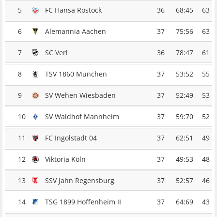
5
FC Hansa Rostock
36
68:45
63
6
Alemannia Aachen
37
75:56
63
7
SC Verl
36
78:47
61
8
TSV 1860 München
37
53:52
55
9
SV Wehen Wiesbaden
37
52:49
53
10
SV Waldhof Mannheim
37
59:70
52
11
FC Ingolstadt 04
37
62:51
49
12
Viktoria Köln
37
49:53
48
13
SSV Jahn Regensburg
37
52:57
46
14
TSG 1899 Hoffenheim II
37
64:69
43