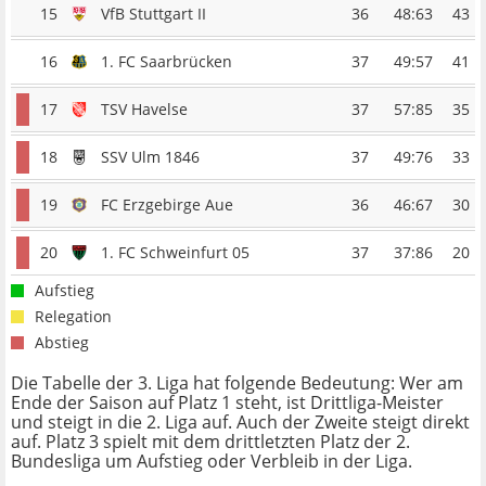
15
VfB Stuttgart II
36
48:63
43
16
1. FC Saarbrücken
37
49:57
41
17
TSV Havelse
37
57:85
35
18
SSV Ulm 1846
37
49:76
33
19
FC Erzgebirge Aue
36
46:67
30
20
1. FC Schweinfurt 05
37
37:86
20
Aufstieg
Relegation
Abstieg
Die Tabelle der 3. Liga hat folgende Bedeutung: Wer am
Ende der Saison auf Platz 1 steht, ist Drittliga-Meister
und steigt in die 2. Liga auf. Auch der Zweite steigt direkt
auf. Platz 3 spielt mit dem drittletzten Platz der 2.
Bundesliga um Aufstieg oder Verbleib in der Liga.