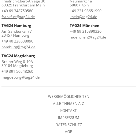
Friedrich-Ebert-Anlage 36
Neumarkt 1a
60325 Frankfurt am Main
50667 Köln
+49 69 348750580
+49 221 98651990
frankfurt@tag24.de
koeln@tag24.de
TAG24 Hamburg
TAG24 München
Am Sandtorkai 77
+49 89 215390320
20457 Hamburg
muenchen@tag24.de
+49 40 228608090
hamburg@tag24.de
TAG24 Magdeburg
Breiter Weg 8-10A
39104 Magdeburg
+49 391 50548260
magdeburg@tag24.de
WERBEMÖGLICHKEITEN
ALLE THEMEN A-Z
KONTAKT
IMPRESSUM
DATENSCHUTZ
AGB