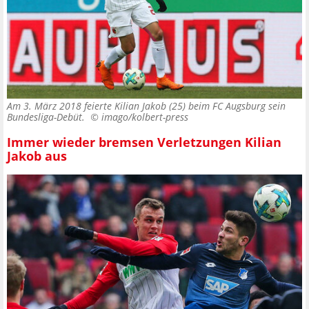
Am 3. März 2018 feierte Kilian Jakob (25) beim FC Augsburg sein
Bundesliga-Debüt. ©
imago/kolbert-press
Immer wieder bremsen Verletzungen Kilian
Jakob aus