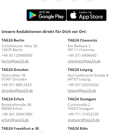
Unsere Redaktionen direkt für Dich vor Ort:
TAG24 Berlin
TAG24 Chemnitz
Schönhauser Allee 36
Am Rathaus 2
10435 Berlin
09111 Chemnitz
+49 30 120880900
+49 371 6906600
berlin@tag24.de
chemnitz@tag24.de
TAG24 Dresden
TAG24 Leipzig
Ostra-Allee 18
Karl-Liebknecht-Straße 8
01067 Dresden
04107 Leipzig
+49 351 888-2424
+49 341 24250430
dresden@tag24.de
leipzig@tag24.de
TAG24 Erfurt
TAG24 Stuttgart
Bahnhofstraße 38
Curiestraße 2
99084 Erfurt
70563 Stuttgart
+49 361 34947880
+49 711 21952530
erfurt@tag24.de
stuttgart@tag24.de
TAG24 Frankfurt a. M.
TAG24 Köln