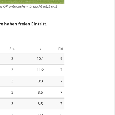
n-OP unterziehen, braucht jetzt erst
e haben freien Eintritt.
Sp.
+/-
Pkt.
3
10:1
9
3
11:2
7
3
9:3
7
3
8:5
7
3
8:5
7
3
6:2
6