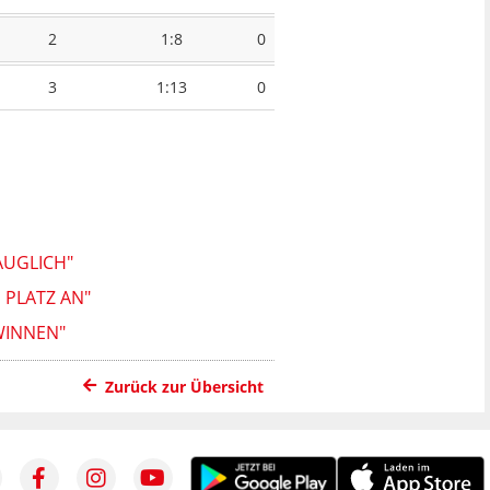
2
1:8
0
3
1:13
0
AUGLICH"
 PLATZ AN"
WINNEN"
Zurück zur Übersicht