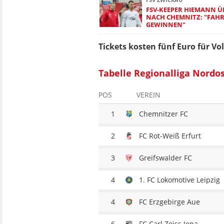
FSV-KEEPER HIEMANN Ü
NACH CHEMNITZ: "FAHR
GEWINNEN"
Tickets kosten fünf Euro für Vol
Tabelle Regionalliga Nordo
POS
VEREIN
1
Chemnitzer FC
2
FC Rot-Weiß Erfurt
3
Greifswalder FC
4
1. FC Lokomotive Leipzig
4
FC Erzgebirge Aue
6
FC Carl Zeiss Jena