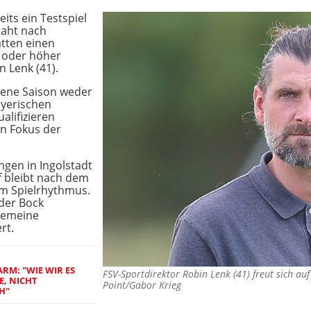
eits ein Testspiel
raht nach
atten einen
a oder höher
n Lenk (41).
gene Saison weder
yerischen
alifizieren
n Fokus der
ngen in Ingolstadt
lf bleibt nach dem
im Spielrhythmus.
 der Bock
gemeine
rt.
RM: "WIE WIR ES
FSV-Sportdirektor Robin Lenk (41) freut sich au
E, NICHT
Point/Gabor Krieg
H"