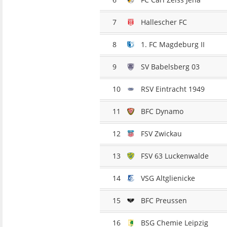
7
Hallescher FC
8
1. FC Magdeburg II
9
SV Babelsberg 03
10
RSV Eintracht 1949
11
BFC Dynamo
12
FSV Zwickau
13
FSV 63 Luckenwalde
14
VSG Altglienicke
15
BFC Preussen
16
BSG Chemie Leipzig