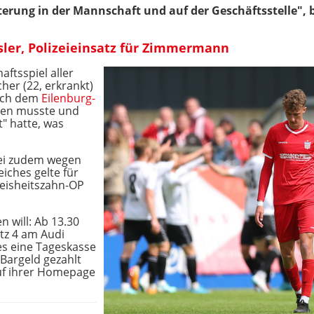
terung in der Mannschaft und auf der Geschäftsstelle", 
isler, Polizeieinsatz für Zimmermann
ftsspiel aller
her (22, erkrankt)
nach dem
Eilenburg-
hen musste und
" hatte, was
ei zudem wegen
eiches gelte für
 Weisheitszahn-OP
 will: Ab 13.30
atz 4 am Audi
es eine Tageskasse
 Bargeld gezahlt
uf ihrer Homepage