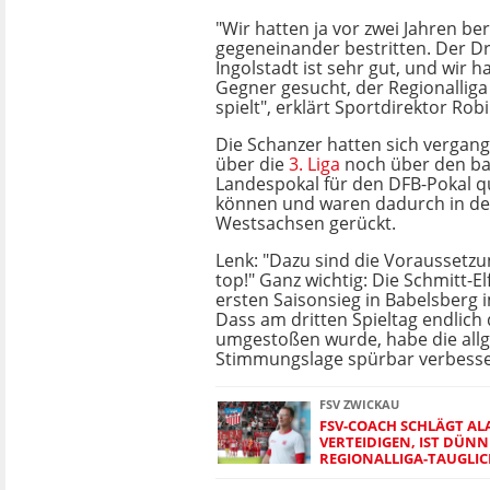
"Wir hatten ja vor zwei Jahren ber
gegeneinander bestritten. Der D
Ingolstadt ist sehr gut, und wir h
Gegner gesucht, der Regionallig
spielt", erklärt Sportdirektor Robi
Die Schanzer hatten sich vergan
über die
3. Liga
noch über den ba
Landespokal für den DFB-Pokal qu
können und waren dadurch in de
Westsachsen gerückt.
Lenk: "Dazu sind die Voraussetzu
top!" Ganz wichtig: Die Schmitt-E
ersten Saisonsieg in Babelsberg 
Dass am dritten Spieltag endlich
umgestoßen wurde, habe die all
Stimmungslage spürbar verbesse
FSV ZWICKAU
FSV-COACH SCHLÄGT ALA
VERTEIDIGEN, IST DÜNN
REGIONALLIGA-TAUGLIC