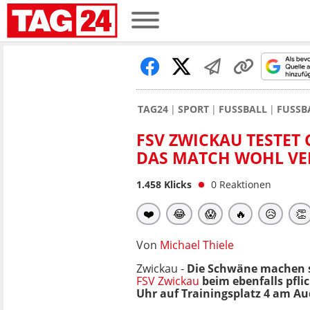
TAG24
SPORT
FUSSBALL
FUSSB
FSV ZWICKAU TESTET 
DAS MATCH WOHL VE
1.458
Klicks
0
Reaktionen
❤️
😂
😱
🔥
😥
👏
Von
Michael Thiele
Zwickau -
Die Schwäne machen s
FSV Zwickau
beim ebenfalls pflic
Uhr auf Trainingsplatz 4 am Au