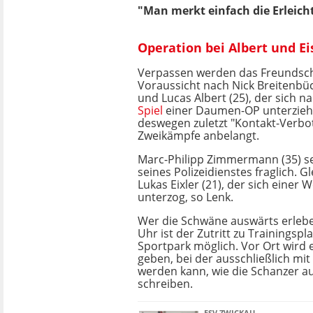
"Man merkt einfach die Erleich
Operation bei Albert und E
Verpassen werden das Freundscha
Voraussicht nach Nick Breitenbüc
und Lucas Albert (25), der sich 
Spiel
einer Daumen-OP unterzie
deswegen zuletzt "Kontakt-Verbot
Zweikämpfe anbelangt.
Marc-Philipp Zimmermann (35) s
seines Polizeidienstes fraglich. Gl
Lukas Eixler (21), der sich einer
unterzog, so Lenk.
Wer die Schwäne auswärts erleben
Uhr ist der Zutritt zu Trainingspl
Sportpark möglich. Vor Ort wird 
geben, bei der ausschließlich mit
werden kann, wie die Schanzer a
schreiben.
FSV ZWICKAU