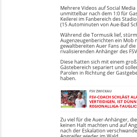
Mehrere Videos auf Social Media 
unmittelbar nach dem 1:0 für Ga
Keilerei im Fanbereich des Stadi
(15 Autominuten von Aue-Bad Sch
Während die Tormusik lief, stür
Augenzeugenberichten ein Mob m
gewaltbereiten Auer Fans auf die
rivalisierenden Anhänger des FSV
Diese hatten sich mit einem gro
Gästebereich separiert und solle
Parolen in Richtung der Gastgeb
haben.
FSV ZWICKAU
FSV-COACH SCHLÄGT ALA
VERTEIDIGEN, IST DÜNN
REGIONALLIGA-TAUGLIC
Zu viel für die Auer-Anhänger, d
keinen Halt machten und auf Angr
nach der Eskalation verschwande
Angreifer wieder im Wald.