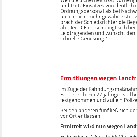
Weil die Sicherheit trotz vorher
und trotz Einsatzes von deutlich
Ordnungspersonal als bei Nachw
üblich nicht mehr gewährleistet
brach der Schiedsrichter die B
ab. Der FCE entschuldigt sich bei
Leidtragenden und wünscht den 
schnelle Genesung."
Ermittlungen wegen Landfr
Im Zuge der Fahndungsmaßnahmen
Fanbereich. Ein 27-jähriger soll
festgenommen und auf ein Polizei
Bei den anderen fünf ließ sich d
vor Ort entlassen.
Ermittelt wird nun wegen Land
Erstmeldung: 7. Juni, 13.58 Uhr, zule