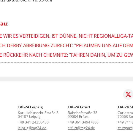
kau
:
 WIR ES VERTEIDIGEN, IST DÜNNE, NICHT REGIONALLIGA-T
ACH DERBY-ABREIBUNG ZURECHT: "PFLAUMEN UNS AUF DEM
NE RÜCKKEHR NACH CHEMNITZ: "FAHREN DAHIN, UM ZU GE
TAG24 Leipzig
TAG24 Erfurt
TAG24 St
Karl-Liebknecht-Straße 8
Bahnhofstraße 38
Curiestr
04107 Leipzig
99084 Erfurt
70563 Stu
+49 341 24250430
+49 361 34947880
+49 711 
leipzig@tag24.de
erfurt@tag24.de
stuttgar