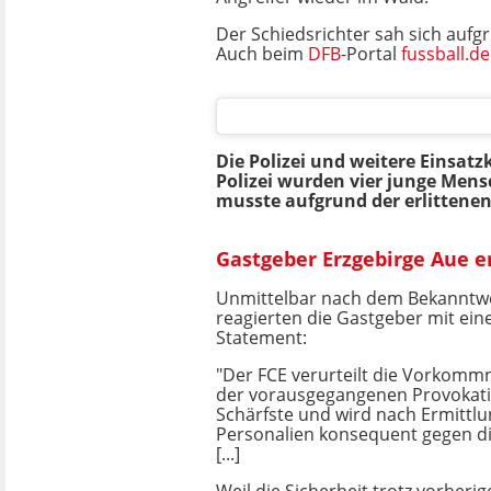
Der Schiedsrichter sah sich auf
Auch beim
DFB
-Portal
fussball.de
Die Polizei und weitere Einsatz
Polizei wurden vier junge Mensch
musste aufgrund der erlittene
Gastgeber Erzgebirge Aue en
Unmittelbar nach dem Bekanntwe
reagierten die Gastgeber mit ein
Statement:
"Der FCE verurteilt die Vorkomm
der vorausgegangenen Provokati
Schärfste und wird nach Ermittlu
Personalien konsequent gegen d
[...]