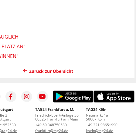
AUGLICH"
 PLATZ AN"
WINNEN"
Zurück zur Übersicht
uttgart
TAG24 Frankfurt a. M.
TAG24 Köln
aße 2
Friedrich-Ebert-Anlage 36
Neumarkt 1a
ttgart
60325 Frankfurt am Main
50667 Köln
21952530
+49 69 348750580
+49 221 98651990
t@tag24.de
frankfurt@tag24.de
koeln@tag24.de