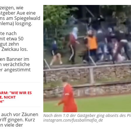
zeigen, wie
stgeber Aue eine
ons am Spiegelwald
lema) losging.
mte nach
it etwa 50
 gut zehn
 Zwickau los.
ßen Banner im
n verächtliche
er angestimmt
RM: "WIE WIR ES
E, NICHT
H"
ie auch vor Zäunen
Nach dem 1:0 der Gastgeber ging abseits des Pl
iff gingen. Kurz
instagram.com/fussballmafia_de
n viele der