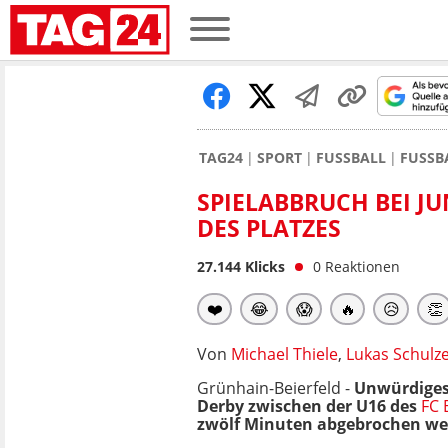
TAG24
SPORT
FUSSBALL
FUSSB
SPIELABBRUCH BEI JU
DES PLATZES
27.144
Klicks
0
Reaktionen
❤️
😂
😱
🔥
😥
👏
Von
Michael Thiele
,
Lukas Schulz
Grünhain-Beierfeld -
Unwürdiges
Derby zwischen der U16 des
FC 
zwölf Minuten abgebrochen wer