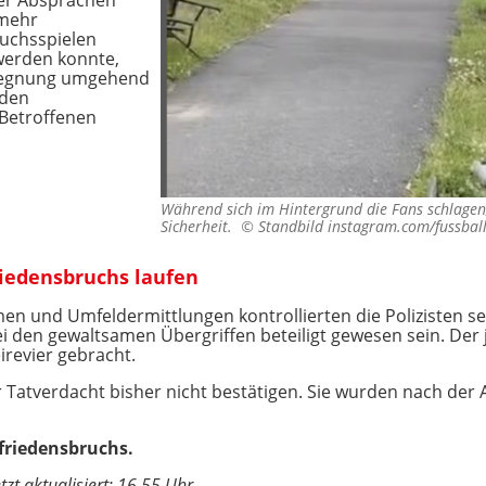
iger Absprachen
 mehr
uchsspielen
 werden konnte,
egegnung umgehend
 den
Betroffenen
Während sich im Hintergrund die Fans schlagen,
Sicherheit. ©
Standbild instagram.com/fussbal
iedensbruchs laufen
 und Umfeldermittlungen kontrollierten die Polizisten s
 bei den gewaltsamen Übergriffen beteiligt gewesen sein. De
revier gebracht.
er Tatverdacht bisher nicht bestätigen. Sie wurden nach de
friedensbruchs.
tzt aktualisiert: 16.55 Uhr