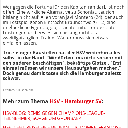
Wer gegen die Fortuna für den Kapitän ran darf, ist noch
offen. Eine wirkliche Alternative zu Schonlau tat sich
bislang nicht auf. Allen voran Javi Montero (24), der auch
im Testspiel gegen Eintracht Braunschweig (1:2) eine
unglückliche Figur abgab, brachte mitunter desolate
Leistungen und erwies sich bislang nicht als
zweitligatauglich. Trainer Walter muss sich etwas
einfallen lassen.
Trotz einiger Baustellen hat der HSV weiterhin alles
selbst in der Hand. "Wir dürfen uns nicht so sehr mit
den anderen beschäftigen", bekräftige Glatzel. "Erst
einmal müssen wir unsere Hausaufgaben machen."
Doch genau damit taten sich die Hamburger zuletzt
schwer.
Titelfoto: Uli Deck/dpa
Mehr zum Thema
HSV - Hamburger SV
:
HSV-BLOG: REMIS GEGEN CHAMPIONS-LEAGUE-
TEILNEHMER, SORGE UM GRÖNBAEK
HSV ZIEHT REISSLEINE BEI JEAN-LUC DOMPÉ: FRANZOSE K