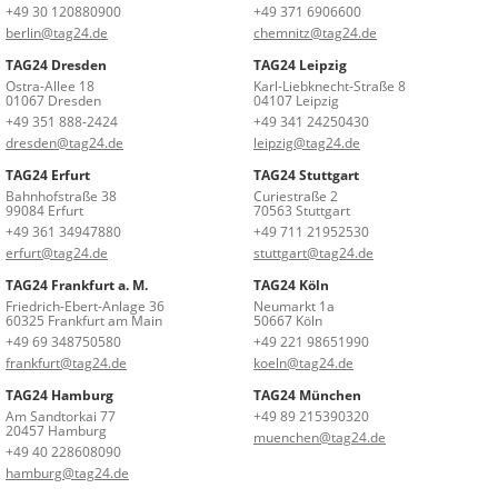
+49 30 120880900
+49 371 6906600
berlin@tag24.de
chemnitz@tag24.de
TAG24 Dresden
TAG24 Leipzig
Ostra-Allee 18
Karl-Liebknecht-Straße 8
01067 Dresden
04107 Leipzig
+49 351 888-2424
+49 341 24250430
dresden@tag24.de
leipzig@tag24.de
TAG24 Erfurt
TAG24 Stuttgart
Bahnhofstraße 38
Curiestraße 2
99084 Erfurt
70563 Stuttgart
+49 361 34947880
+49 711 21952530
erfurt@tag24.de
stuttgart@tag24.de
TAG24 Frankfurt a. M.
TAG24 Köln
Friedrich-Ebert-Anlage 36
Neumarkt 1a
60325 Frankfurt am Main
50667 Köln
+49 69 348750580
+49 221 98651990
frankfurt@tag24.de
koeln@tag24.de
TAG24 Hamburg
TAG24 München
Am Sandtorkai 77
+49 89 215390320
20457 Hamburg
muenchen@tag24.de
+49 40 228608090
hamburg@tag24.de