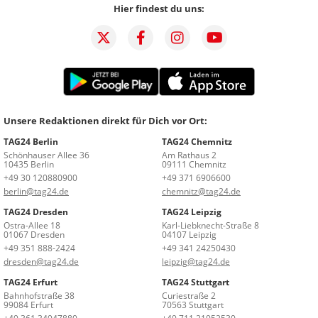
Hier findest du uns:
Unsere Redaktionen direkt für Dich vor Ort:
TAG24 Berlin
TAG24 Chemnitz
Schönhauser Allee 36
Am Rathaus 2
10435 Berlin
09111 Chemnitz
+49 30 120880900
+49 371 6906600
berlin@tag24.de
chemnitz@tag24.de
TAG24 Dresden
TAG24 Leipzig
Ostra-Allee 18
Karl-Liebknecht-Straße 8
01067 Dresden
04107 Leipzig
+49 351 888-2424
+49 341 24250430
dresden@tag24.de
leipzig@tag24.de
TAG24 Erfurt
TAG24 Stuttgart
Bahnhofstraße 38
Curiestraße 2
99084 Erfurt
70563 Stuttgart