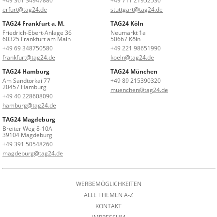
+49 361 34947880
+49 711 21952530
erfurt@tag24.de
stuttgart@tag24.de
TAG24 Frankfurt a. M.
TAG24 Köln
Friedrich-Ebert-Anlage 36
Neumarkt 1a
60325 Frankfurt am Main
50667 Köln
+49 69 348750580
+49 221 98651990
frankfurt@tag24.de
koeln@tag24.de
TAG24 Hamburg
TAG24 München
Am Sandtorkai 77
+49 89 215390320
20457 Hamburg
muenchen@tag24.de
+49 40 228608090
hamburg@tag24.de
TAG24 Magdeburg
Breiter Weg 8-10A
39104 Magdeburg
+49 391 50548260
magdeburg@tag24.de
WERBEMÖGLICHKEITEN
ALLE THEMEN A-Z
KONTAKT