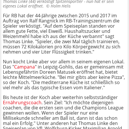
Thomas Linke (44) verköstigt Spitzensportler - nun hat er sein
eigenes Lokal eröffnet. ©
Holm Helis
Für RB hat der 44-Jährige zwischen 2015 und 2017 im
Auftrag von Ralf Rangnick im RB-Trainingszentrum die
Spieler verköstigt. "Auf dem Speiseplan standen vor
allem gute Fette, viel Eiweiß. Haushaltszucker und
Weizenmehl habe ich aus der Küche verbannt" sagt
Thomas Linke. "Spieler, die zwei Mal täglich trainieren,
müssen 72 Kilokalorien pro Kilo Körpergewicht zu sich
nehmen und vier Liter Flüssigkeit trinken."
Nun kocht Linke aber vor allem in seinem eigenen Lokal.
Das "
Campana
" in Leipzig-Gohlis, das er gemeinsam mit
Lebensgefährtin Doreen Matusek eröffnet hat, bietet
leichte Mittelmeerküche. "Bei mir gibts aber keine Pizza",
so der Koch. "Die mediterrane Küche ist schließlich so
viel mehr als das typische Essen vom Italiener."
Bis heute ist der Koch aber weiterhin selbstständiger
Ernährungscoach
. Sein Ziel: "Ich möchte diejenigen
coachen, die die ersten sein und die Champions League
gewinnen wollen. Wenn der Spieler nur eine
Millisekunde schneller am Ball ist, dann ist das schon
mal ein Erfolg." Unter anderen hat Thomas Linke den
Speiseplan von VfL Wolfsburg-Kicker Maximilian Arnold