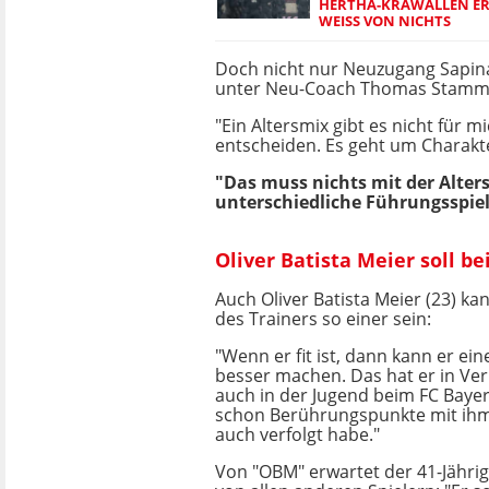
HERTHA-KRAWALLEN ER
WEISS VON NICHTS
Doch nicht nur Neuzugang Sapina
unter Neu-Coach Thomas Stamm (4
"Ein Altersmix gibt es nicht für m
entscheiden. Es geht um Charakte
"Das muss nichts mit der Alter
unterschiedliche Führungsspiel
Oliver Batista Meier soll b
Auch Oliver Batista Meier (23) ka
des Trainers so einer sein:
"Wenn er fit ist, dann kann er ei
besser machen. Das hat er in Verl
auch in der Jugend beim FC Bayer
schon Berührungspunkte mit ihm 
auch verfolgt habe."
Von "OBM" erwartet der 41-Jährig