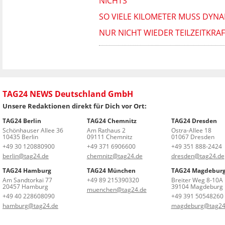
ICHTS
SO VIELE KILOMETER MUSS DYNA
NUR NICHT WIEDER TEILZEITKRA
TAG24 NEWS Deutschland GmbH
Unsere Redaktionen direkt für Dich vor Ort:
TAG24 Berlin
TAG24 Chemnitz
TAG24 Dresden
Schönhauser Allee 36
Am Rathaus 2
Ostra-Allee 18
10435 Berlin
09111 Chemnitz
01067 Dresden
+49 30 120880900
+49 371 6906600
+49 351 888-2424
berlin@tag24.de
chemnitz@tag24.de
dresden@tag24.de
TAG24 Hamburg
TAG24 München
TAG24 Magdebur
Am Sandtorkai 77
+49 89 215390320
Breiter Weg 8-10A
20457 Hamburg
39104 Magdeburg
muenchen@tag24.de
+49 40 228608090
+49 391 50548260
hamburg@tag24.de
magdeburg@tag24