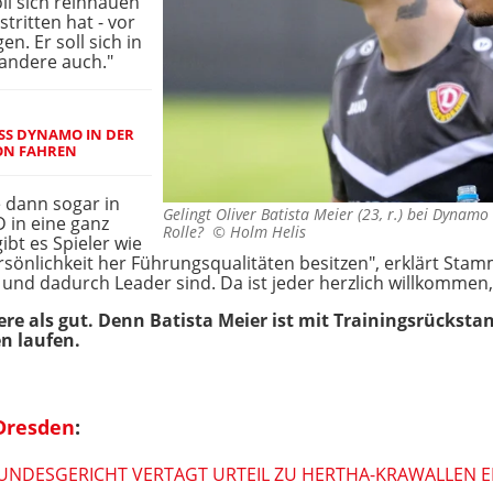
oll sich reinhauen
tritten hat - vor
en. Er soll sich in
 andere auch."
USS DYNAMO IN DER
ON FAHREN
e dann sogar in
Gelingt Oliver Batista Meier (23, r.) bei Dynam
D in eine ganz
Rolle? ©
Holm Helis
ibt es Spieler wie
rsönlichkeit her Führungsqualitäten besitzen", erklärt Stamm
nd dadurch Leader sind. Da ist jeder herzlich willkommen, 
andere als gut. Denn Batista Meier ist mit Trainingsrück
n laufen.
Dresden
:
NDESGERICHT VERTAGT URTEIL ZU HERTHA-KRAWALLEN ERN