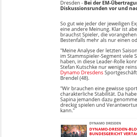
Dresden -
Bei der EM-Übertragu
Diskussionsrunden vor und nach
So gut wie jeder der jeweiligen Ex
eine andere Meinung. Klar ist abe
brauchst Spieler, die vorangehe
Bestenfalls mehr als nur einen od
"Meine Analyse der letzten Saison
im Stammspieler-Segment viele S
haben, in diese Leader-Rolle kon
Stefan Kutschke nur wenige reins
Dynamo Dresdens
Sportgeschäf
Brendel (48).
"Wir brauchen eine gewisse spor
charakterliche Stabilität. Da hab
Sapina jemanden dazu genommen
dreckig spielen und Verantwor
kann."
DYNAMO DRESDEN
DYNAMO-DRESDEN-BLOG
BUNDESGERICHT VERTAG