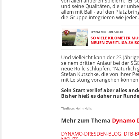
von allen anderen Spielern: "Er s
und seine Qualitäten, die er unbes
allem mit Ball - auf den Platz bring
die Gruppe integrieren wie jeder
DYNAMO DRESDEN
SO VIELE KILOMETER M
NEUEN ZWEITLIGA-SAIS
Und vielleicht kann der 23-Jährig
seinem dritten Anlauf bei der SG
neue Rolle schlüpfen. "Natürlich g
Stefan Kutschke, die von ihrer Pe
mit Leistung vorangehen können u
Sein Start verlief aber alles 
Bisher hieß es daher nur Runde
Titelfoto: Holm Helis
Mehr zum Thema
Dynamo 
DYNAMO-DRESDEN-BLOG: DFB-BU