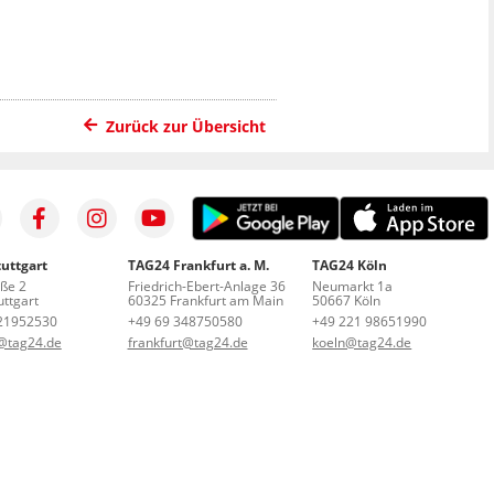
Zurück zur Übersicht
uttgart
TAG24 Frankfurt a. M.
TAG24 Köln
aße 2
Friedrich-Ebert-Anlage 36
Neumarkt 1a
ttgart
60325 Frankfurt am Main
50667 Köln
21952530
+49 69 348750580
+49 221 98651990
t@tag24.de
frankfurt@tag24.de
koeln@tag24.de