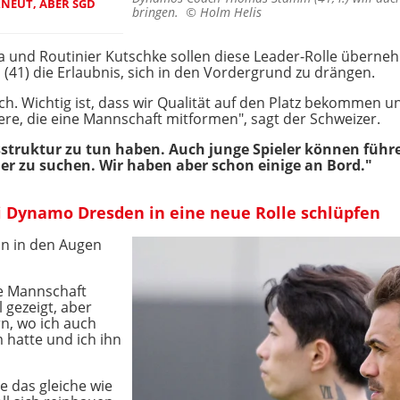
NEUT, ABER SGD
bringen. ©
Holm Helis
 und Routinier Kutschke sollen diese Leader-Rolle überne
1) die Erlaubnis, sich in den Vordergrund zu drängen.
ich. Wichtig ist, dass wir Qualität auf den Platz bekommen u
re, die eine Mannschaft mitformen", sagt der Schweizer.
sstruktur zu tun haben. Auch junge Spieler können führe
er zu suchen. Wir haben aber schon einige an Bord."
ei Dynamo Dresden in eine neue Rolle schlüpfen
nn in den Augen
ne Mannschaft
 gezeigt, aber
n, wo ich auch
hatte und ich ihn
e das gleiche wie