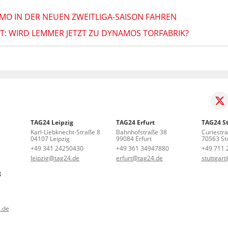
MO IN DER NEUEN ZWEITLIGA-SAISON FAHREN
FT: WIRD LEMMER JETZT ZU DYNAMOS TORFABRIK?
TAG24 Leipzig
TAG24 Erfurt
TAG24 St
Karl-Liebknecht-Straße 8
Bahnhofstraße 38
Curiestr
04107 Leipzig
99084 Erfurt
70563 Stu
+49 341 24250430
+49 361 34947880
+49 711 
leipzig@tag24.de
erfurt@tag24.de
stuttgar
g
.de