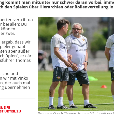
ng kommt man mitunter nur schwer daran vorbei, imme
 den Spielen über Hierarchien oder Rollenverteilung i
perten vertritt da
r bei allen: Du
n können.
er zwei.
 ergab, dass wir
pieler gehabt
nten aber außer
chlüpfen", erklärt
tsführer Thomas
tliche und
en wir mit Vinko
, der auch mal
tung übernehmen
: DFB-
T URTEIL ZU
Dynamos Coach Thomas Stamm (41, l.) will auch 