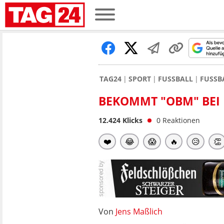
TAG24
SPORT
FUSSBALL
FUSSB
BEKOMMT "OBM" BEI
12.424
Klicks
0
Reaktionen
❤️
😂
😱
🔥
😥
👏
Von
Jens Maßlich