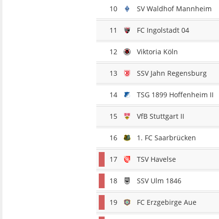
10
SV Waldhof Mannheim
11
FC Ingolstadt 04
12
Viktoria Köln
13
SSV Jahn Regensburg
14
TSG 1899 Hoffenheim II
15
VfB Stuttgart II
16
1. FC Saarbrücken
17
TSV Havelse
18
SSV Ulm 1846
19
FC Erzgebirge Aue