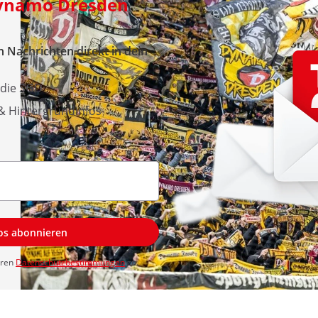
Dynamo Dresden
 Nachrichten direkt in dein
 die SGD
 & Hintergrundinfos
los abonnieren
eren
Datenschutzbestimmungen
zu.