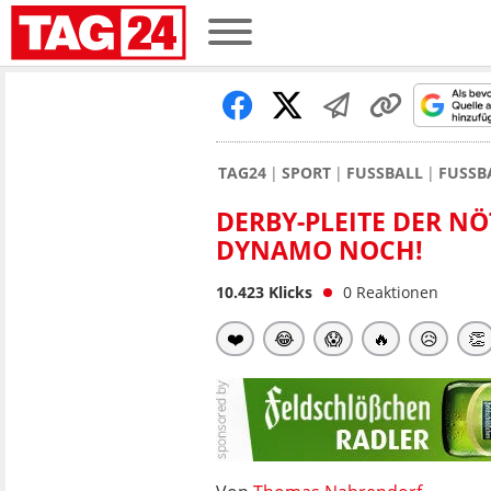
TAG24
SPORT
FUSSBALL
FUSSB
DERBY-PLEITE DER N
DYNAMO NOCH!
10.423
Klicks
0
Reaktionen
❤️
😂
😱
🔥
😥
👏