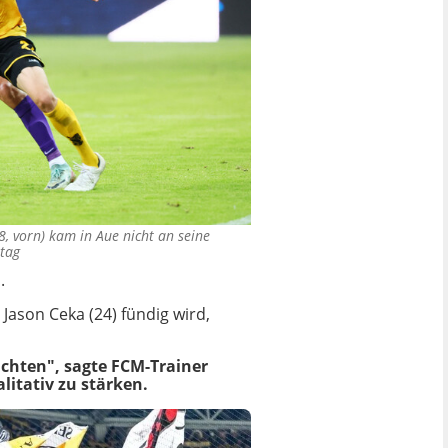
, vorn) kam in Aue nicht an seine
ntag
.
ason Ceka (24) fündig wird,
rachten", sagte FCM-Trainer
litativ zu stärken.