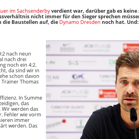
 Auer im Sachsenderby
verdient war, darüber gab es keine
ssverhältnis nicht immer für den Sieger sprechen müssen
 die Baustellen auf, die
Dynamo Dresden
noch hat. Und: 
0:2 nach neun
l nach drei
ng noch ein 4:2.
ht, da sind wir in
 gehe schon davon
gt Trainer Thomas
ffizienz. In Summe
teidigen, das
. Wir werden das
r. Fehler wie vorm
sieren immer
ärt werden. Das