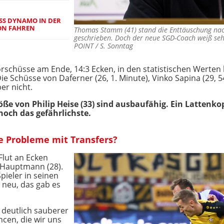
USS DYNAMO IN DER
ON FAHREN
Thomas Stamm (41) stand die Enttäuschung nach
geschrieben. Doch der neue SGD-Coach weiß se
POINT / S. Sonntag
 Torschüsse am Ende, 14:3 Ecken, in den statistischen Werte
 Schüsse von Daferner (26, 1. Minute), Vinko Sapina (29, 54.
er nicht.
töße von Philip Heise (33) sind ausbaufähig. Ein Lattenkop
 noch das gefährlichste.
 Probleme mit Transfers?
 Flut an Ecken
 Hauptmann (28).
ieler in seinen
 neu, das gab es
, deutlich sauberer
ncen, die wir uns