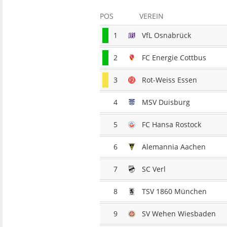
POS
VEREIN
1
VfL Osnabrück
2
FC Energie Cottbus
3
Rot-Weiss Essen
4
MSV Duisburg
5
FC Hansa Rostock
6
Alemannia Aachen
7
SC Verl
8
TSV 1860 München
9
SV Wehen Wiesbaden