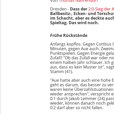
Von
Thomas Nahrendorf
Dresden -
Dass der
2:0-Sieg der
Ballbesitz-, Ecken- und Torschu
im Schacht, aber es deckte auch
Spieltag. Das wird noch.
Frühe Rückstände
Anfangs kopflos. Gegen Cottbus 
Minuten, gegen Aue auch. Zweima
Punktspielen. Gegen Energie gela
Zufall? "Ob das Zufall war oder nic
einem halben Jahr schlauer. Ich
aus, dass es kein Muster ist", sa
Stamm (41).
"Aue hatte aber auch eine hohe E
geht es darum, das besser zu ver
waren keine Überzahlsituationen
wieder ansprechen", verspricht e
0:1 durch Jakob Lemmer (24) pas
wieder, können danach noch gekl
0:2 darf aber so nicht fallen.