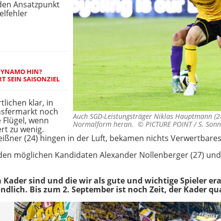
 den Ansatzpunkt
elfehler
 DYNAMO HIN?
 SEIN SAISONZIEL
lichen klar, in
nsfermarkt noch
Auch SGD-Leistungsträger Niklas Hauptmann (28
 Flügel, wenn
Normalform heran. ©
PICTURE POINT / S. Son
rt zu wenig.
ßner (24) hingen in der Luft, bekamen nichts Verwertbares
en möglichen Kandidaten Alexander Nollenberger (27) und J
im Kader sind und die wir als gute und wichtige Spieler e
ndlich. Bis zum 2. September ist noch Zeit, der Kader qua