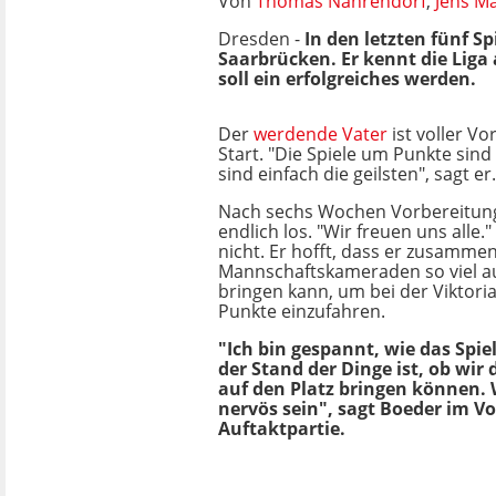
Von
Thomas Nahrendorf
,
Jens Ma
Dresden -
In den letzten fünf Sp
Saarbrücken. Er kennt die Liga
soll ein erfolgreiches werden.
Der
werdende Vater
ist voller Vo
Start. "Die Spiele um Punkte sind 
sind einfach die geilsten", sagt er.
Nach sechs Wochen Vorbereitung
endlich los. "Wir freuen uns alle."
nicht. Er hofft, dass er zusamme
Mannschaftskameraden so viel a
bringen kann, um bei der Viktori
Punkte einzufahren.
"Ich bin gespannt, wie das Spie
der Stand der Dinge ist, ob wir
auf den Platz bringen können.
nervös sein", sagt Boeder im Vo
Auftaktpartie.