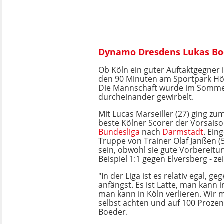
Dynamo Dresdens Lukas Boe
Ob Köln ein guter Auftaktgegner is
den 90 Minuten am Sportpark Hö
Die Mannschaft wurde im Somme
durcheinander gewirbelt.
Mit Lucas Marseiller (27) ging zum
beste Kölner Scorer der Vorsaiso
Bundesliga
nach
Darmstadt
. Ein
Truppe von Trainer Olaf Janßen (
sein, obwohl sie gute Vorbereitu
Beispiel 1:1 gegen Elversberg - zei
"In der Liga ist es relativ egal, g
anfängst. Es ist Latte, man kann 
man kann in Köln verlieren. Wir 
selbst achten und auf 100 Proze
Boeder.