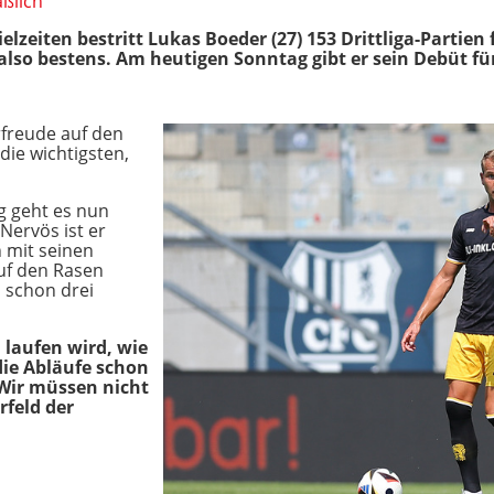
ßlich
ielzeiten bestritt Lukas Boeder (27) 153 Drittliga-Partien
 also bestens. Am heutigen Sonntag gibt er sein Debüt fü
rfreude auf den
die wichtigsten,
 geht es nun
 Nervös ist er
n mit seinen
uf den Rasen
a schon drei
l laufen wird, wie
 die Abläufe schon
 Wir müssen nicht
rfeld der