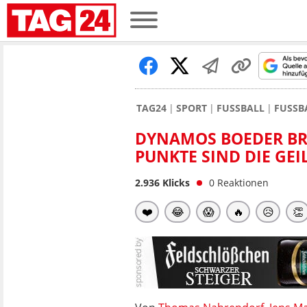
TAG24
SPORT
FUSSBALL
FUSSB
DYNAMOS BOEDER BRE
PUNKTE SIND DIE GEI
2.936
Klicks
0
Reaktionen
❤️
😂
😱
🔥
😥
👏