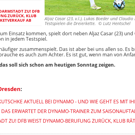
 DARMSTADT ZU! DFB
NG ZURÜCK, KLUB
Aljaz Casar (23, v.l.), Lukas Boeder und Claudi
CKETVERKAUF AB
Testspielen die Dreierkette. ©
Lutz Hentschel
e zum Einsatz kommen, spielt dort neben Aljaz Casar (23) un
n in jedem Testspiel.
äufiger zusammenspielt. Das ist aber bei uns allen so. Es b
 brauche es auch zum Achter. Es ist gut, wenn man von Anfan
 das soll sich schon am heutigen Sonntag zeigen.
Dresden
:
KUTSCHKE AKTUELL BEI DYNAMO - UND WIE GEHT ES MIT I
DAS ERWARTET DER DYNAMO-TRAINER ZUM SAISONAUFTAK
ADT ZU! DFB WEIST DYNAMO-BERUFUNG ZURÜCK, KLUB RÄ