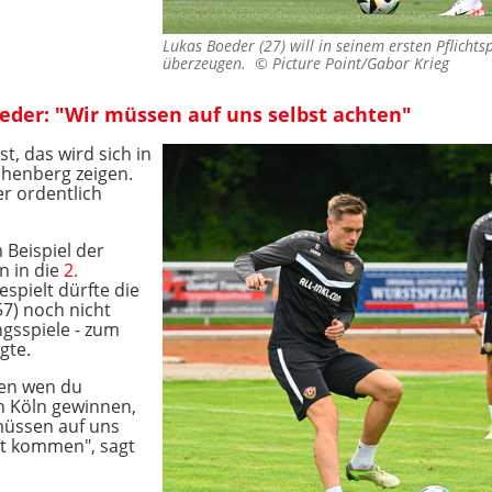
Lukas Boeder (27) will in seinem ersten Pflicht
überzeugen. ©
Picture Point/Gabor Krieg
der: "Wir müssen auf uns selbst achten"
t, das wird sich in
henberg zeigen.
r ordentlich
 Beispiel der
n in die
2.
gespielt dürfte die
57) noch nicht
ngsspiele - zum
gte.
egen wen du
in Köln gewinnen,
müssen auf uns
nt kommen", sagt