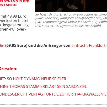
USS DYNAMO IN DER
ON FAHREN
So hässlich, das er schon wieder schön ist: Dyna
mit 49,99 Euro
Julius Kade (22), Ransford Königsdörffer (20), M
wertesten bietet
(24), Teammanagerin Marie Jenhardt (32), Phil
. Insgesamt liegt
(25) steht er. ©
Dynamo/Dennis Hetzschold
ichen-Pullover-
lin
(69,95 Euro) und die Anhänger von
Eintracht Frankfurt
Dresden
:
IFT: SO HOLT DYNAMO NEUE SPIELER
 HIN? THOMAS STAMM ERKLÄRT SEIN SAISONZIEL
NDESGERICHT VERTAGT URTEIL ZU HERTHA-KRAWALLEN ERN