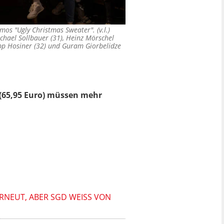
mos "Ugly Christmas Sweater". (v.l.)
ichael Sollbauer (31), Heinz Mörschel
ipp Hosiner (32) und Guram Giorbelidze
(65,95 Euro) müssen mehr
EUT, ABER SGD WEISS VON N