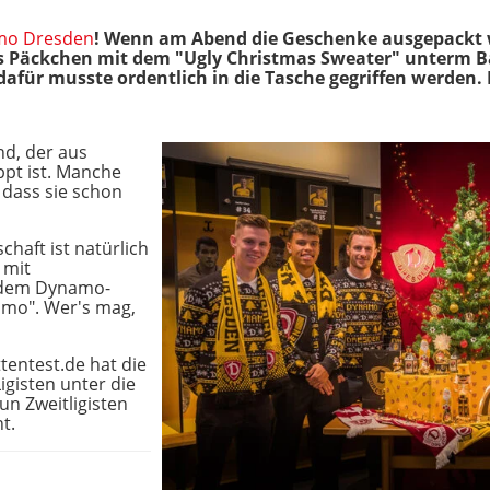
mo Dresden
! Wenn am Abend die Geschenke ausgepackt 
s Päckchen mit dem "Ugly Christmas Sweater" unterm Ba
für musste ordentlich in die Tasche gegriffen werden. D
nd, der aus
pt ist. Manche
 dass sie schon
haft ist natürlich
 mit
 dem Dynamo-
amo". Wer's mag,
tentest.de hat die
igisten unter die
n Zweitligisten
t.