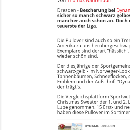
Von
Thomas Nahrendorf
Dresden -
Bescherung bei
Dyna
sicher so manch schwarz-gelbe
mancher auch schon an. Doch da
teuerste der Liga.
Die Pullover sind auch so ein Tre
Amerika zu uns herübergeschwap
Exemplare sind derart "hässlich",
wieder schön sind.
Der diesjährige der Sportgemeinsc
schwarz-gelb - im Norweger-Look
Tannenbäumen, Schneeflocken,
Emblem und der Aufschrift "Dyn
der trägt's.
Die Vergleichsplattform Sportwet
Christmas Sweater der 1. und 2. L
Lupe genommen. 15 Erst- und neu
haben diese Pullover im Sortimen
DYNAMO DRESDEN