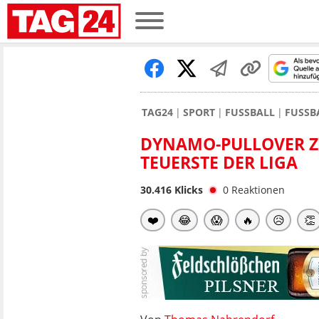
TAG24
SPORT
FUSSBALL
FUSSB
DYNAMO-PULLOVER Z
TEUERSTE DER LIGA
30.416
Klicks
0
Reaktionen
❤️
😂
😱
🔥
😥
👏