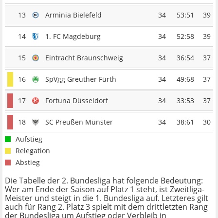
13
Arminia Bielefeld
34
53:51
39
14
1. FC Magdeburg
34
52:58
39
15
Eintracht Braunschweig
34
36:54
37
16
SpVgg Greuther Fürth
34
49:68
37
17
Fortuna Düsseldorf
34
33:53
37
18
SC Preußen Münster
34
38:61
30
Aufstieg
Relegation
Abstieg
Die Tabelle der 2. Bundesliga hat folgende Bedeutung:
Wer am Ende der Saison auf Platz 1 steht, ist Zweitliga-
Meister und steigt in die 1. Bundesliga auf. Letzteres gilt
auch für Rang 2. Platz 3 spielt mit dem drittletzten Rang
der Bundesliga um Aufstieg oder Verbleib in