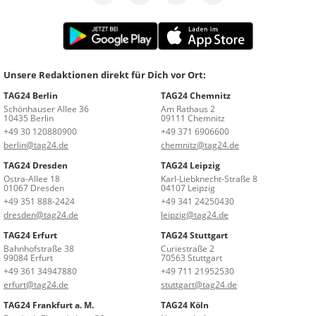
Unsere Redaktionen direkt für Dich vor Ort:
TAG24 Berlin
TAG24 Chemnitz
Schönhauser Allee 36
Am Rathaus 2
10435 Berlin
09111 Chemnitz
+49 30 120880900
+49 371 6906600
berlin@tag24.de
chemnitz@tag24.de
TAG24 Dresden
TAG24 Leipzig
Ostra-Allee 18
Karl-Liebknecht-Straße 8
01067 Dresden
04107 Leipzig
+49 351 888-2424
+49 341 24250430
dresden@tag24.de
leipzig@tag24.de
TAG24 Erfurt
TAG24 Stuttgart
Bahnhofstraße 38
Curiestraße 2
99084 Erfurt
70563 Stuttgart
+49 361 34947880
+49 711 21952530
erfurt@tag24.de
stuttgart@tag24.de
TAG24 Frankfurt a. M.
TAG24 Köln