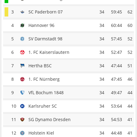
3
SC Paderborn 07
34
59:45
62
4
Hannover 96
34
60:44
60
5
SV Darmstadt 98
34
57:45
52
6
1. FC Kaiserslautern
34
52:47
52
7
Hertha BSC
34
47:44
51
8
1. FC Nürnberg
34
47:45
46
9
VfL Bochum 1848
34
49:47
44
10
Karlsruher SC
34
53:64
44
11
SG Dynamo Dresden
34
54:53
41
12
Holstein Kiel
34
44:48
41