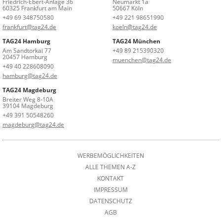
Friedrich-Ebert-Anlage 36
Neumarkt 1a
60325 Frankfurt am Main
50667 Köln
+49 69 348750580
+49 221 98651990
frankfurt@tag24.de
koeln@tag24.de
TAG24 Hamburg
TAG24 München
Am Sandtorkai 77
+49 89 215390320
20457 Hamburg
muenchen@tag24.de
+49 40 228608090
hamburg@tag24.de
TAG24 Magdeburg
Breiter Weg 8-10A
39104 Magdeburg
+49 391 50548260
magdeburg@tag24.de
WERBEMÖGLICHKEITEN
ALLE THEMEN A-Z
KONTAKT
IMPRESSUM
DATENSCHUTZ
AGB