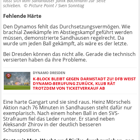
lässt sich vom Sandhäuser Janik Bachmann zur Seite
schieben. ©
Picture Point / Sven Sonntag
Fehlende Härte
Den Dynamos fehlt das Durchsetzungsvermögen. Wie
brachial Zweikämpfe im Abstiegskampf geführt werden
müssen, demonstrierte Sandhausen regelrecht. Da
wurde um jeden Ball gekämpft, als wäre es der letzte.
Bei Dresden können das nicht alle. Gerade die technisch
versierten haben da ihre Probleme.
DYNAMO DRESDEN
K-BLOCK BLEIBT GEGEN DARMSTADT ZU! DFB WEIST
DYNAMO-BERUFUNG ZURÜCK, KLUB RÄT
TROTZDEM VON TICKETVERKAUF AB
Eine harte Gangart und sie sind raus. Heinz Mörschels
Aktion nach 76 Minuten in Sandhausen steht dafür nur
exemplarisch. Nach einem hohen Ball in den SVS-
Strafraum fiel das Leder runter. Er stand neben
Aleksandr Zhirov in der deutlich besseren
Schussposition.