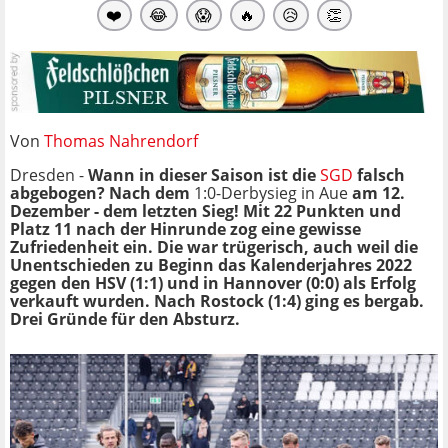
❤️
😂
😱
🔥
😥
👏
Von
Thomas Nahrendorf
Dresden -
Wann in dieser Saison ist die
SGD
falsch
abgebogen? Nach dem
1:0-Derbysieg in Aue
am 12.
Dezember - dem letzten Sieg! Mit 22 Punkten und
Platz 11 nach der Hinrunde zog eine gewisse
Zufriedenheit ein. Die war trügerisch, auch weil die
Unentschieden zu Beginn das Kalenderjahres 2022
gegen den HSV (1:1) und in Hannover (0:0) als Erfolg
verkauft wurden. Nach Rostock (1:4) ging es bergab.
Drei Gründe für den Absturz.