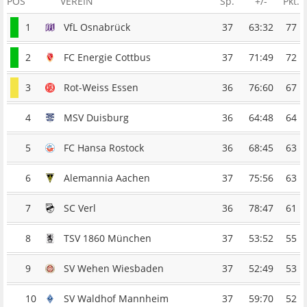
POS
VEREIN
Sp.
+/-
Pkt.
1
VfL Osnabrück
37
63:32
77
2
FC Energie Cottbus
37
71:49
72
3
Rot-Weiss Essen
36
76:60
67
4
MSV Duisburg
36
64:48
64
5
FC Hansa Rostock
36
68:45
63
6
Alemannia Aachen
37
75:56
63
7
SC Verl
36
78:47
61
8
TSV 1860 München
37
53:52
55
9
SV Wehen Wiesbaden
37
52:49
53
10
SV Waldhof Mannheim
37
59:70
52