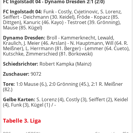
FC Ingolstadt 04 - Dynamo Dresden 2:1 (2:0)
FC Ingolstadt 04:
Funk - Costly, Cvjetinovic, S. Lorenz,
Seiffert - Deichmann (30. Keidel), Fröde - Kopacz (85.
Dittgen), Kanuric (46. Kayo) - Testroet (39. Grönning),
Mause (85. Kügel)
Dynamo Dresden:
Broll - Kammerknecht, Lewald,
Kraulich, J. Meier (46. Arslan) - N. Hauptmann, Will (64. R.
Meißner), L. Herrmann (81. Berger) - Lemmer (64. Cueto),
Kutschke, Zimmerschied (81. Borkowski)
Schiedsrichter:
Robert Kampka (Mainz)
Zuschauer:
9072
Tore:
1:0 Mause (6.), 2:0 Grönning (45.), 2:1 R. Meißner
(82.)
Gelbe Karten:
S. Lorenz (4), Costly (3), Seiffert (2), Keidel
(4), Funk (3), Kügel (1) / -
Tabelle 3. Liga