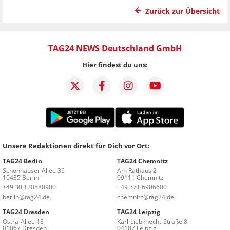
Zurück zur Übersicht
TAG24 NEWS Deutschland GmbH
Hier findest du uns:
Unsere Redaktionen direkt für Dich vor Ort:
TAG24 Berlin
TAG24 Chemnitz
Schönhauser Allee 36
Am Rathaus 2
10435 Berlin
09111 Chemnitz
+49 30 120880900
+49 371 6906600
berlin@tag24.de
chemnitz@tag24.de
TAG24 Dresden
TAG24 Leipzig
Ostra-Allee 18
Karl-Liebknecht-Straße 8
01067 Dresden
04107 Leipzig