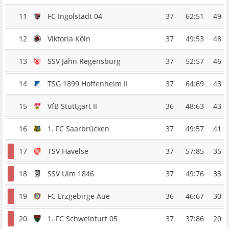
11
FC Ingolstadt 04
37
62:51
49
12
Viktoria Köln
37
49:53
48
13
SSV Jahn Regensburg
37
52:57
46
14
TSG 1899 Hoffenheim II
37
64:69
43
15
VfB Stuttgart II
36
48:63
43
16
1. FC Saarbrücken
37
49:57
41
17
TSV Havelse
37
57:85
35
18
SSV Ulm 1846
37
49:76
33
19
FC Erzgebirge Aue
36
46:67
30
20
1. FC Schweinfurt 05
37
37:86
20