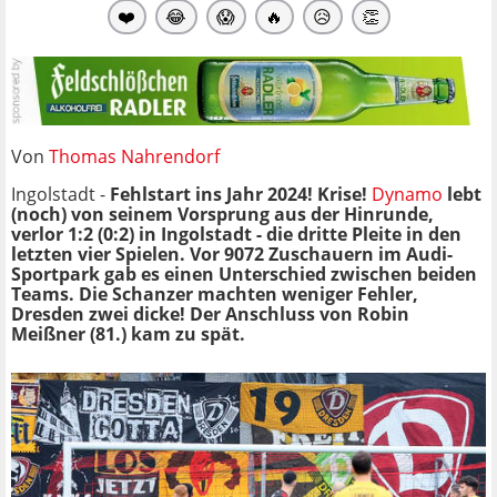
❤️
😂
😱
🔥
😥
👏
Von
Thomas Nahrendorf
Ingolstadt -
Fehlstart ins Jahr 2024! Krise!
Dynamo
lebt
(noch) von seinem Vorsprung aus der Hinrunde,
verlor 1:2 (0:2) in Ingolstadt - die dritte Pleite in den
letzten vier Spielen. Vor 9072 Zuschauern im Audi-
Sportpark gab es einen Unterschied zwischen beiden
Teams. Die Schanzer machten weniger Fehler,
Dresden zwei dicke! Der Anschluss von Robin
Meißner (81.) kam zu spät.