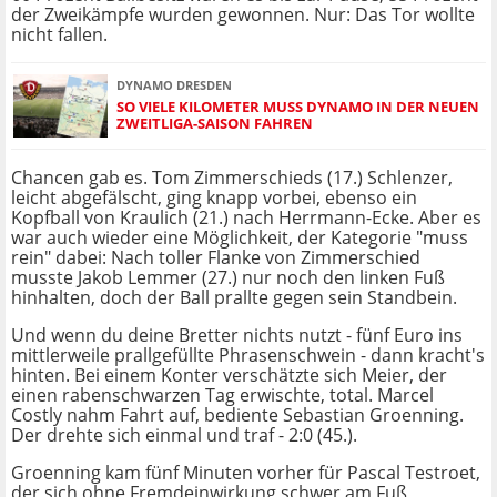
der Zweikämpfe wurden gewonnen. Nur: Das Tor wollte
nicht fallen.
DYNAMO DRESDEN
SO VIELE KILOMETER MUSS DYNAMO IN DER NEUEN
ZWEITLIGA-SAISON FAHREN
Chancen gab es. Tom Zimmerschieds (17.) Schlenzer,
leicht abgefälscht, ging knapp vorbei, ebenso ein
Kopfball von Kraulich (21.) nach Herrmann-Ecke. Aber es
war auch wieder eine Möglichkeit, der Kategorie "muss
rein" dabei: Nach toller Flanke von Zimmerschied
musste Jakob Lemmer (27.) nur noch den linken Fuß
hinhalten, doch der Ball prallte gegen sein Standbein.
Und wenn du deine Bretter nichts nutzt - fünf Euro ins
mittlerweile prallgefüllte Phrasenschwein - dann kracht's
hinten. Bei einem Konter verschätzte sich Meier, der
einen rabenschwarzen Tag erwischte, total. Marcel
Costly nahm Fahrt auf, bediente Sebastian Groenning.
Der drehte sich einmal und traf - 2:0 (45.).
Groenning kam fünf Minuten vorher für Pascal Testroet,
der sich ohne Fremdeinwirkung schwer am Fuß