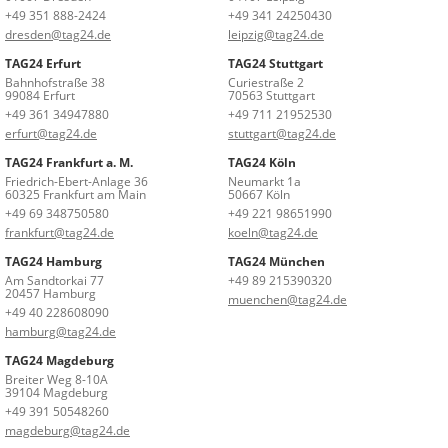
+49 351 888-2424
+49 341 24250430
dresden@tag24.de
leipzig@tag24.de
TAG24 Erfurt
TAG24 Stuttgart
Bahnhofstraße 38
Curiestraße 2
99084 Erfurt
70563 Stuttgart
+49 361 34947880
+49 711 21952530
erfurt@tag24.de
stuttgart@tag24.de
TAG24 Frankfurt a. M.
TAG24 Köln
Friedrich-Ebert-Anlage 36
Neumarkt 1a
60325 Frankfurt am Main
50667 Köln
+49 69 348750580
+49 221 98651990
frankfurt@tag24.de
koeln@tag24.de
TAG24 Hamburg
TAG24 München
Am Sandtorkai 77
+49 89 215390320
20457 Hamburg
muenchen@tag24.de
+49 40 228608090
hamburg@tag24.de
TAG24 Magdeburg
Breiter Weg 8-10A
39104 Magdeburg
+49 391 50548260
magdeburg@tag24.de