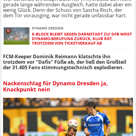
gerade lange währenden Ausgleich, hatte dabei aber ein
wenig Glück. Denn der Schuss von Sascha Risch, der
dem Tor vorausging, war nicht gerade unfassbar hart.
DYNAMO DRESDEN
K-BLOCK BLEIBT GEGEN DARMSTADT ZU! DFB WEIST
DYNAMO-BERUFUNG ZURÜCK, KLUB RÄT
TROTZDEM VON TICKETVERKAUF AB
FCM-Keeper Dominik Reimann klatschte ihn
trotzdem vor "Dafis" Füße ab, der ließ den Großteil
der 31.405 Fans stimmungstechnisch explodieren.
Nackenschlag für Dynamo Dresden ja,
Knackpunkt nein