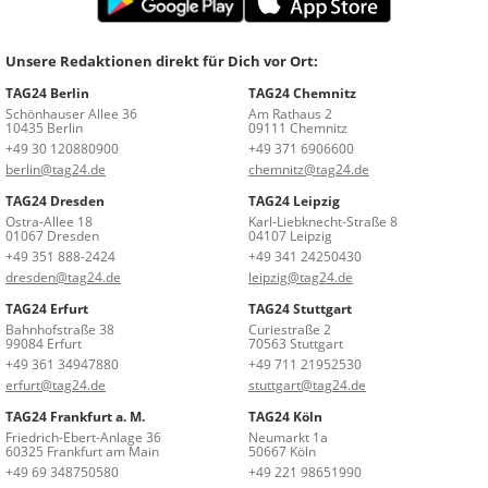
Unsere Redaktionen direkt für Dich vor Ort:
TAG24 Berlin
TAG24 Chemnitz
Schönhauser Allee 36
Am Rathaus 2
10435 Berlin
09111 Chemnitz
+49 30 120880900
+49 371 6906600
berlin@tag24.de
chemnitz@tag24.de
TAG24 Dresden
TAG24 Leipzig
Ostra-Allee 18
Karl-Liebknecht-Straße 8
01067 Dresden
04107 Leipzig
+49 351 888-2424
+49 341 24250430
dresden@tag24.de
leipzig@tag24.de
TAG24 Erfurt
TAG24 Stuttgart
Bahnhofstraße 38
Curiestraße 2
99084 Erfurt
70563 Stuttgart
+49 361 34947880
+49 711 21952530
erfurt@tag24.de
stuttgart@tag24.de
TAG24 Frankfurt a. M.
TAG24 Köln
Friedrich-Ebert-Anlage 36
Neumarkt 1a
60325 Frankfurt am Main
50667 Köln
+49 69 348750580
+49 221 98651990