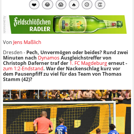
❤️
😂
😱
🔥
😥
👏
Von
Jens Maßlich
Dresden -
Pech, Unvermögen oder beides? Rund zwei
Minuten nach
Dynamos
Ausgleichstreffer von
Christoph Daferner traf der
1. FC Magdeburg
erneut -
zum 1:2-Endstand
. War der Nackenschlag kurz vor
dem Pausenpfiff zu viel für das Team von Thomas
Stamm (42)?