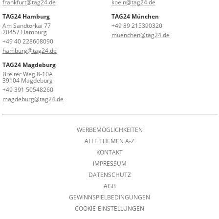
frankfurt@tag24.de
koeln@tag24.de
TAG24 Hamburg
TAG24 München
Am Sandtorkai 77
+49 89 215390320
20457 Hamburg
muenchen@tag24.de
+49 40 228608090
hamburg@tag24.de
TAG24 Magdeburg
Breiter Weg 8-10A
39104 Magdeburg
+49 391 50548260
magdeburg@tag24.de
WERBEMÖGLICHKEITEN
ALLE THEMEN A-Z
KONTAKT
IMPRESSUM
DATENSCHUTZ
AGB
GEWINNSPIELBEDINGUNGEN
COOKIE-EINSTELLUNGEN