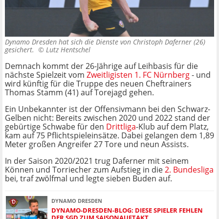
Dynamo Dresden hat sich die Dienste von Christoph Daferner (26)
gesichert. ©
Lutz Hentschel
Demnach kommt der 26-Jährige auf Leihbasis für die
nächste Spielzeit vom
Zweitligisten
1. FC Nürnberg
- und
wird künftig für die Truppe des neuen Cheftrainers
Thomas Stamm (41) auf Torejagd gehen.
Ein Unbekannter ist der Offensivmann bei den Schwarz-
Gelben nicht: Bereits zwischen 2020 und 2022 stand der
gebürtige Schwabe für den
Drittliga
-Klub auf dem Platz,
kam auf 75 Pflichtspieleinsätze. Dabei gelangen dem 1,89
Meter großen Angreifer 27 Tore und neun Assists.
In der Saison 2020/2021 trug Daferner mit seinem
Können und Torriecher zum Aufstieg in die
2. Bundesliga
bei, traf zwölfmal und legte sieben Buden auf.
DYNAMO DRESDEN
DYNAMO-DRESDEN-BLOG: DIESE SPIELER FEHLEN
DER SGD ZUM SAISONAUFTAKT