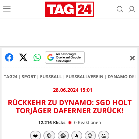
TAG24
SPORT
FUSSBALL
FUSSBALLVEREIN
DYNAMO DRE
28.06.2024 15:01
RÜCKKEHR ZU DYNAMO: SGD HOLT
TORJÄGER DAFERNER ZURÜCK!
12.216
Klicks
0
Reaktionen
❤️
😂
😱
🔥
😥
👏