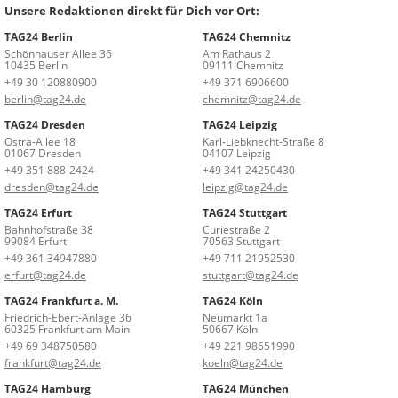
Unsere Redaktionen direkt für Dich vor Ort:
TAG24 Berlin
TAG24 Chemnitz
Schönhauser Allee 36
Am Rathaus 2
10435 Berlin
09111 Chemnitz
+49 30 120880900
+49 371 6906600
berlin@tag24.de
chemnitz@tag24.de
TAG24 Dresden
TAG24 Leipzig
Ostra-Allee 18
Karl-Liebknecht-Straße 8
01067 Dresden
04107 Leipzig
+49 351 888-2424
+49 341 24250430
dresden@tag24.de
leipzig@tag24.de
TAG24 Erfurt
TAG24 Stuttgart
Bahnhofstraße 38
Curiestraße 2
99084 Erfurt
70563 Stuttgart
+49 361 34947880
+49 711 21952530
erfurt@tag24.de
stuttgart@tag24.de
TAG24 Frankfurt a. M.
TAG24 Köln
Friedrich-Ebert-Anlage 36
Neumarkt 1a
60325 Frankfurt am Main
50667 Köln
+49 69 348750580
+49 221 98651990
frankfurt@tag24.de
koeln@tag24.de
TAG24 Hamburg
TAG24 München