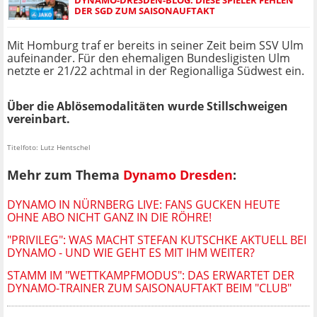
DYNAMO-DRESDEN-BLOG: DIESE SPIELER FEHLEN
DER SGD ZUM SAISONAUFTAKT
Mit Homburg traf er bereits in seiner Zeit beim SSV Ulm
aufeinander. Für den ehemaligen Bundesligisten Ulm
netzte er 21/22 achtmal in der Regionalliga Südwest ein.
Über die Ablösemodalitäten wurde Stillschweigen
vereinbart.
Titelfoto: Lutz Hentschel
Mehr zum Thema
Dynamo Dresden
:
DYNAMO IN NÜRNBERG LIVE: FANS GUCKEN HEUTE
OHNE ABO NICHT GANZ IN DIE RÖHRE!
"PRIVILEG": WAS MACHT STEFAN KUTSCHKE AKTUELL BEI
DYNAMO - UND WIE GEHT ES MIT IHM WEITER?
STAMM IM "WETTKAMPFMODUS": DAS ERWARTET DER
DYNAMO-TRAINER ZUM SAISONAUFTAKT BEIM "CLUB"