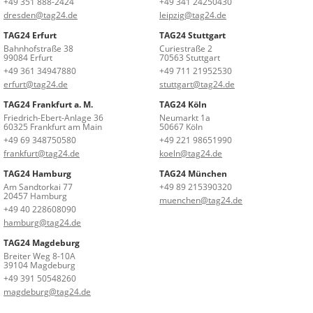
+49 351 888-2424
+49 341 24250430
dresden@tag24.de
leipzig@tag24.de
TAG24 Erfurt
TAG24 Stuttgart
Bahnhofstraße 38
Curiestraße 2
99084 Erfurt
70563 Stuttgart
+49 361 34947880
+49 711 21952530
erfurt@tag24.de
stuttgart@tag24.de
TAG24 Frankfurt a. M.
TAG24 Köln
Friedrich-Ebert-Anlage 36
Neumarkt 1a
60325 Frankfurt am Main
50667 Köln
+49 69 348750580
+49 221 98651990
frankfurt@tag24.de
koeln@tag24.de
TAG24 Hamburg
TAG24 München
Am Sandtorkai 77
+49 89 215390320
20457 Hamburg
muenchen@tag24.de
+49 40 228608090
hamburg@tag24.de
TAG24 Magdeburg
Breiter Weg 8-10A
39104 Magdeburg
+49 391 50548260
magdeburg@tag24.de