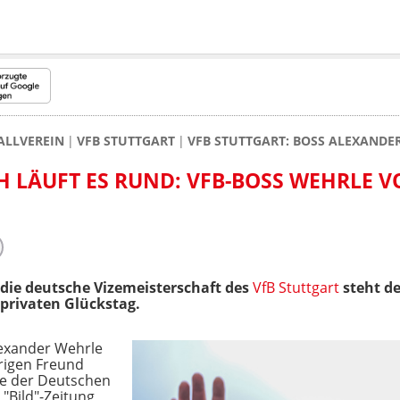
ALLVEREIN
VFB STUTTGART
VFB STUTTGART: BOSS ALEXANDE
H LÄUFT ES RUND: VFB-BOSS WEHRLE V
die deutsche Vizemeisterschaft des
VfB Stuttgart
steht de
privaten Glückstag.
lexander Wehrle
rigen Freund
gte der Deutschen
"Bild"-Zeitung