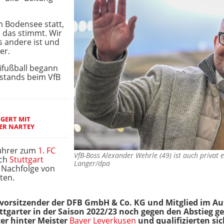
m Bodensee statt,
a das stimmt. Wir
s andere ist und
er.
ifußball begann
rstands beim VfB
GERT MIT
ER NARTEY
führer zum
1. FC
VfB-Boss Alexander Wehrle (49) ist auch privat
ach
Stuttgart
Langer/dpa
e Nachfolge von
ten.
vorsitzender der DFB GmbH & Co. KG und Mitglied im Aufs
garter in der Saison 2022/23 noch gegen den Abstieg ges
ter hinter Meister
Bayer Leverkusen
und qualifizierten sic