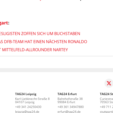
gart
:
ESLIGISTEN ZOFFEN SICH UM BUCHSTABEN
AS DFB-TEAM HAT EINEN NÄCHSTEN RONALDO
T MITTELFELD-ALLROUNDER NARTEY
TAG24 Leipzig
TAG24 Erfurt
TAG24 St
Karl-Liebknecht-Straße 8
Bahnhofstraße 38
Curiestr
04107 Leipzig
99084 Erfurt
70563 Stu
+49 341 24250430
+49 361 34947880
+49 711 
leipzig@tag24.de
erfurt@tag24.de
stuttgar