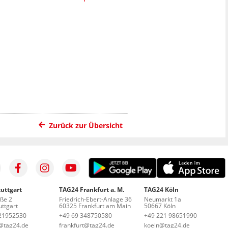
Zurück zur Übersicht
uttgart
TAG24 Frankfurt a. M.
TAG24 Köln
aße 2
Friedrich-Ebert-Anlage 36
Neumarkt 1a
ttgart
60325 Frankfurt am Main
50667 Köln
21952530
+49 69 348750580
+49 221 98651990
t@tag24.de
frankfurt@tag24.de
koeln@tag24.de