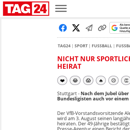
TAG24
SPORT
FUSSBALL
FUSSB
NICHT NUR SPORTLIC
HEIRAT
❤️
😂
😱
🔥
😥
👏
Stuttgart -
Nach dem Jubel über 
Bundesligisten auch vor einem 
Der VfB-Vorstandsvorsitzende A
wird am 3. August seinen langjäh
heiraten. Der 49-Jährige bestäti
Presse-Agentur einen Bericht der 