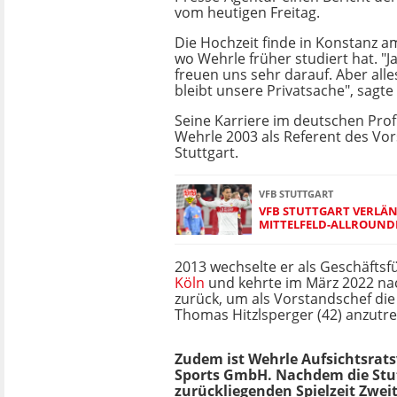
vom heutigen Freitag.
Die Hochzeit finde in Konstanz a
wo Wehrle früher studiert hat. "J
freuen uns sehr darauf. Aber alle
bleibt unsere Privatsache", sagte 
Seine Karriere im deutschen Prof
Wehrle 2003 als Referent des Vo
Stuttgart.
VFB STUTTGART
VFB STUTTGART VERLÄN
MITTELFELD-ALLROUND
2013 wechselte er als Geschäfts
Köln
und kehrte im März 2022 n
zurück, um als Vorstandschef di
Thomas Hitzlsperger (42) anzutre
Zudem ist Wehrle Aufsichtsrats
Sports GmbH. Nachdem die Stutt
zurückliegenden Spielzeit Zwei