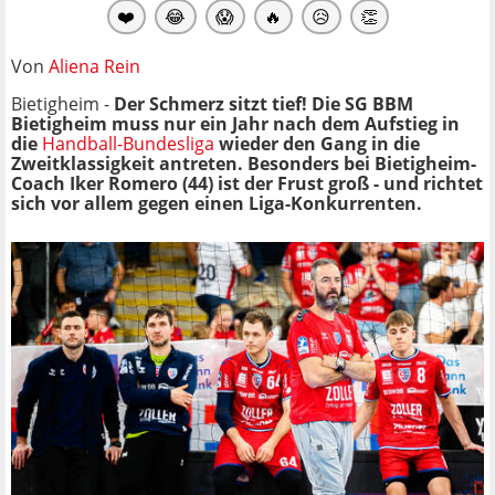
❤️
😂
😱
🔥
😥
👏
Von
Aliena Rein
Bietigheim -
Der Schmerz sitzt tief! Die SG BBM
Bietigheim muss nur ein Jahr nach dem Aufstieg in
die
Handball-Bundesliga
wieder den Gang in die
Zweitklassigkeit antreten. Besonders bei Bietigheim-
Coach Iker Romero (44) ist der Frust groß - und richtet
sich vor allem gegen einen Liga-Konkurrenten.