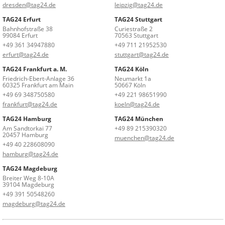
dresden@tag24.de
leipzig@tag24.de
TAG24 Erfurt
TAG24 Stuttgart
Bahnhofstraße 38
Curiestraße 2
99084 Erfurt
70563 Stuttgart
+49 361 34947880
+49 711 21952530
erfurt@tag24.de
stuttgart@tag24.de
TAG24 Frankfurt a. M.
TAG24 Köln
Friedrich-Ebert-Anlage 36
Neumarkt 1a
60325 Frankfurt am Main
50667 Köln
+49 69 348750580
+49 221 98651990
frankfurt@tag24.de
koeln@tag24.de
TAG24 Hamburg
TAG24 München
Am Sandtorkai 77
+49 89 215390320
20457 Hamburg
muenchen@tag24.de
+49 40 228608090
hamburg@tag24.de
TAG24 Magdeburg
Breiter Weg 8-10A
39104 Magdeburg
+49 391 50548260
magdeburg@tag24.de