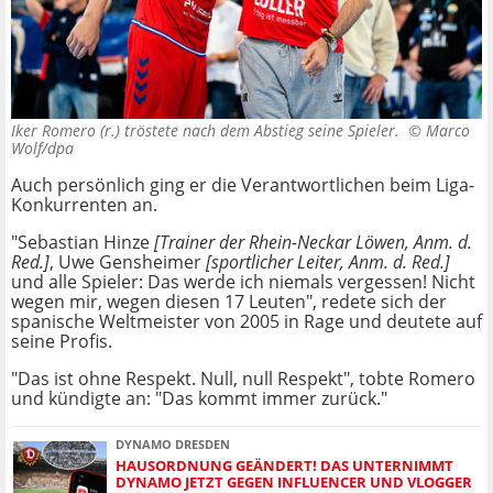
Iker Romero (r.) tröstete nach dem Abstieg seine Spieler. ©
Marco
Wolf/dpa
Auch persönlich ging er die Verantwortlichen beim Liga-
Konkurrenten an.
"Sebastian Hinze
[Trainer der Rhein-Neckar Löwen, Anm. d.
Red.]
, Uwe Gensheimer
[sportlicher Leiter, Anm. d. Red.]
und alle Spieler: Das werde ich niemals vergessen! Nicht
wegen mir, wegen diesen 17 Leuten", redete sich der
spanische Weltmeister von 2005 in Rage und deutete auf
seine Profis.
"Das ist ohne Respekt. Null, null Respekt", tobte Romero
und kündigte an: "Das kommt immer zurück."
DYNAMO DRESDEN
HAUSORDNUNG GEÄNDERT! DAS UNTERNIMMT
DYNAMO JETZT GEGEN INFLUENCER UND VLOGGER