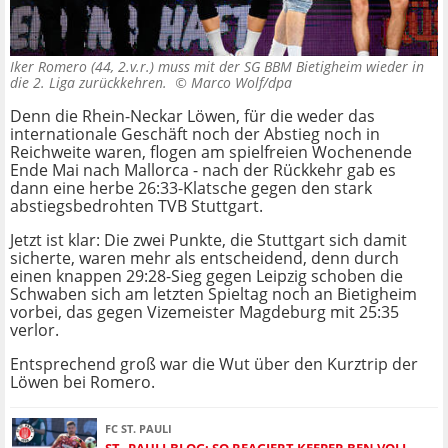
Iker Romero (44, 2.v.r.) muss mit der SG BBM Bietigheim wieder in
die 2. Liga zurückkehren. ©
Marco Wolf/dpa
Denn die Rhein-Neckar Löwen, für die weder das
internationale Geschäft noch der Abstieg noch in
Reichweite waren, flogen am spielfreien Wochenende
Ende Mai nach Mallorca - nach der Rückkehr gab es
dann eine herbe 26:33-Klatsche gegen den stark
abstiegsbedrohten TVB Stuttgart.
Jetzt ist klar: Die zwei Punkte, die Stuttgart sich damit
sicherte, waren mehr als entscheidend, denn durch
einen knappen 29:28-Sieg gegen Leipzig schoben die
Schwaben sich am letzten Spieltag noch an Bietigheim
vorbei, das gegen Vizemeister Magdeburg mit 25:35
verlor.
Entsprechend groß war die Wut über den Kurztrip der
Löwen bei Romero.
FC ST. PAULI
ST.-PAULI-BLOG: SO REAGIERT KEEPER BEN VOLL