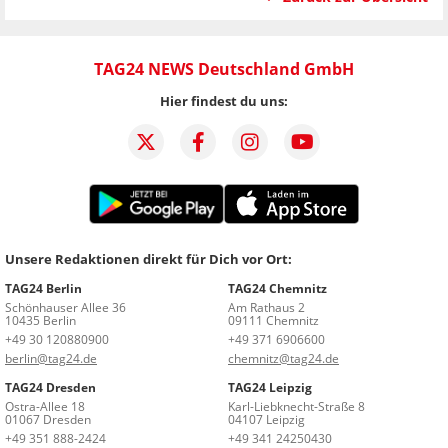
TAG24 NEWS Deutschland GmbH
Hier findest du uns:
Unsere Redaktionen direkt für Dich vor Ort:
TAG24 Berlin
TAG24 Chemnitz
Schönhauser Allee 36
Am Rathaus 2
10435 Berlin
09111 Chemnitz
+49 30 120880900
+49 371 6906600
berlin@tag24.de
chemnitz@tag24.de
TAG24 Dresden
TAG24 Leipzig
Ostra-Allee 18
Karl-Liebknecht-Straße 8
01067 Dresden
04107 Leipzig
+49 351 888-2424
+49 341 24250430