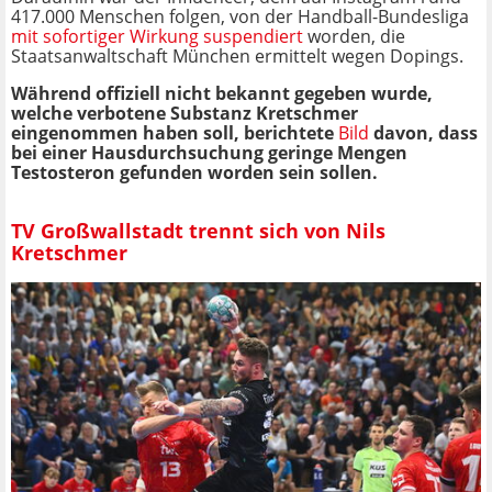
417.000 Menschen folgen, von der Handball-Bundesliga
mit sofortiger Wirkung suspendiert
worden, die
Staatsanwaltschaft München ermittelt wegen Dopings.
Während offiziell nicht bekannt gegeben wurde,
welche verbotene Substanz Kretschmer
eingenommen haben soll, berichtete
Bild
davon, dass
bei einer Hausdurchsuchung geringe Mengen
Testosteron gefunden worden sein sollen.
TV Großwallstadt trennt sich von Nils
Kretschmer