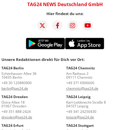
TAG24 NEWS Deutschland GmbH
Hier findest du uns:
Unsere Redaktionen direkt für Dich vor Ort:
TAG24 Berlin
TAG24 Chemnitz
Schönhauser Allee 36
Am Rathaus 2
10435 Berlin
09111 Chemnitz
+49 30 120880900
+49 371 6906600
berlin@tag24.de
chemnitz@tag24.de
TAG24 Dresden
TAG24 Leipzig
Ostra-Allee 18
Karl-Liebknecht-Straße 8
01067 Dresden
04107 Leipzig
+49 351 888-2424
+49 341 24250430
dresden@tag24.de
leipzig@tag24.de
TAG24 Erfurt
TAG24 Stuttgart