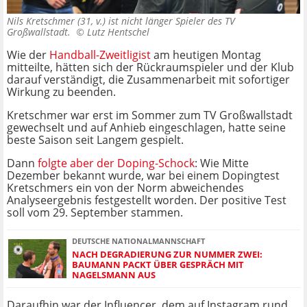
Nils Kretschmer (31, v.) ist nicht länger Spieler des TV
Großwallstadt. ©
Lutz Hentschel
Wie der
Handball-Zweitligist
am heutigen Montag
mitteilte, hätten sich der Rückraumspieler und der Klub
darauf verständigt, die Zusammenarbeit mit sofortiger
Wirkung zu beenden.
Kretschmer war erst im Sommer zum TV Großwallstadt
gewechselt und auf Anhieb eingeschlagen, hatte seine
beste Saison seit Langem gespielt.
Dann
folgte aber der Doping-Schock
: Wie Mitte
Dezember bekannt wurde, war bei einem Dopingtest
Kretschmers ein von der Norm abweichendes
Analyseergebnis festgestellt worden. Der positive Test
soll vom 29. September stammen.
DEUTSCHE NATIONALMANNSCHAFT
NACH DEGRADIERUNG ZUR NUMMER ZWEI:
BAUMANN PACKT ÜBER GESPRÄCH MIT
NAGELSMANN AUS
Daraufhin war der Influencer, dem auf Instagram rund