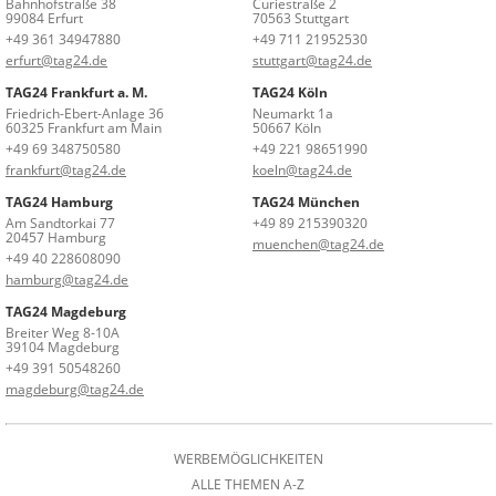
Bahnhofstraße 38
Curiestraße 2
99084 Erfurt
70563 Stuttgart
+49 361 34947880
+49 711 21952530
erfurt@tag24.de
stuttgart@tag24.de
TAG24 Frankfurt a. M.
TAG24 Köln
Friedrich-Ebert-Anlage 36
Neumarkt 1a
60325 Frankfurt am Main
50667 Köln
+49 69 348750580
+49 221 98651990
frankfurt@tag24.de
koeln@tag24.de
TAG24 Hamburg
TAG24 München
Am Sandtorkai 77
+49 89 215390320
20457 Hamburg
muenchen@tag24.de
+49 40 228608090
hamburg@tag24.de
TAG24 Magdeburg
Breiter Weg 8-10A
39104 Magdeburg
+49 391 50548260
magdeburg@tag24.de
WERBEMÖGLICHKEITEN
ALLE THEMEN A-Z