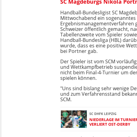
SC Magdeburgs Nikola Portne
Handball-Bundesligist SC Magde
Mittwochabend ein sogenanntes
Ergebnismanagementverfahren 
Schweizer öffentlich gemacht, n
Tabellenzweite vom Spieler sowie
Handball-Bundesliga (HBL) darüb
wurde, dass es eine positive Wet
bei Portner gab.
Der Spieler ist vom SCM vorläufi
und Wettkampfbetrieb suspendie
nicht beim Final-4-Turnier um d
spielen können.
"Uns sind bislang sehr wenige De
und zum Verfahrensstand bekannt
SCM.
SC DHFK LEIPZIG
NIEDERLAGE IM TURNIER
VERLIERT OST-DERBY