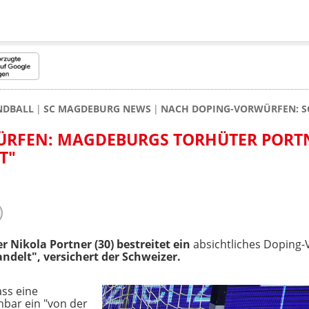
NDBALL
SC MAGDEBURG NEWS
NACH DOPING-VORWÜRFEN: SC
RFEN: MAGDEBURGS TORHÜTER PORT
T"
r Nikola Portner (30) bestreitet ein
absichtliches Doping
ndelt", versichert der Schweizer.
ass eine
nbar ein "von der