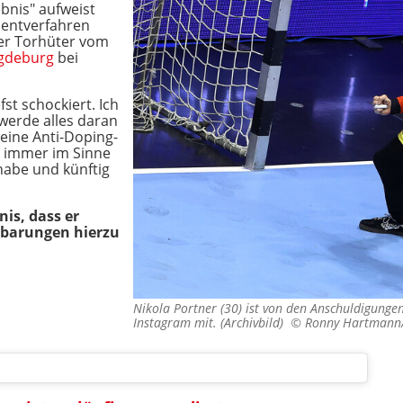
nis" aufweist
entverfahren
der Torhüter vom
gdeburg
bei
st schockiert. Ich
werde alles daran
keine Anti-Doping-
 immer im Sinne
habe und künftig
is, dass er
tbarungen hierzu
Nikola Portner (30) ist von den Anschuldigungen "
Instagram mit. (Archivbild) ©
Ronny Hartmann