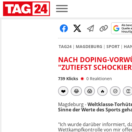
TAG24
MAGDEBURG
SPORT
HA
NACH DOPING-VORWÜ
"ZUTIEFST SCHOCKIER
739
Klicks
0
Reaktionen
❤️
😂
😱
🔥
😥
👏
Magdeburg -
Weltklasse-Torhüte
Sinne der Werte des Sports geha
"Ich wurde darüber informiert, d
Wettkampfkontrolle von mir offe