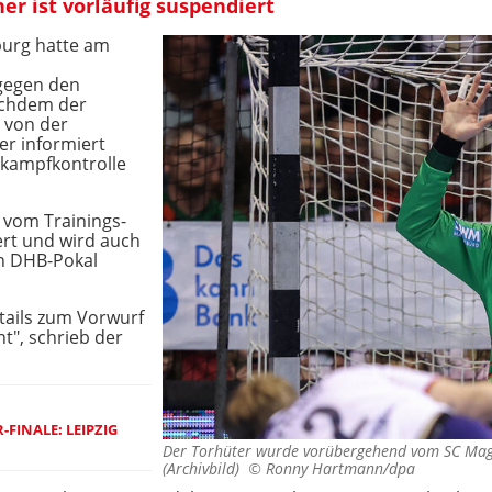
r ist vorläufig suspendiert
burg hatte am
gegen den
achdem der
 von der
er informiert
tkampfkontrolle
g vom Trainings-
rt und wird auch
en DHB-Pokal
tails zum Vorwurf
", schrieb der
-FINALE: LEIPZIG
Der Torhüter wurde vorübergehend vom SC Mag
(Archivbild) ©
Ronny Hartmann/dpa