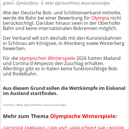
geben. (Symbolfoto) ©
Mike Egerton/Press Association/dpa
Wie der Deutsche Bob- und Schlittenverband mitteilte,
werde die Bahn bei einer Bewerbung für
Olympia
nicht
berücksichtigt. Darüber hinaus seien in der Oberhofer
Bahn sind keine internationalen Bobrennen möglich.
Der Verband will sich deshalb mit den Kunsteisbahnen
in Schönau am Königsee, in Altenberg sowie Winterberg
bewerben.
Für die
olympischen Winterspiele
2026 hatten Mailand
und Cortina d'Ampezzo den Zuschlag erhalten.
Allerdings gibt es in Italien keine funktionsfähige Bob-
und Rodelbahn.
Aus diesem Grund sollen die Wettkämpfe im Eiskanal
im Ausland stattfinden.
Titelfoto: Mike Egerton/Press Association/dpa
Mehr zum Thema
Olympische Winterspiele
:
GROSSER EMPFANG GEPLANT: HIER KÖNNT IHR UNSERE O