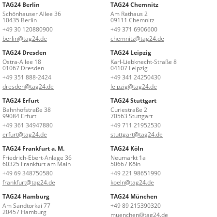
TAG24 Berlin
TAG24 Chemnitz
Schönhauser Allee 36
Am Rathaus 2
10435 Berlin
09111 Chemnitz
+49 30 120880900
+49 371 6906600
berlin@tag24.de
chemnitz@tag24.de
TAG24 Dresden
TAG24 Leipzig
Ostra-Allee 18
Karl-Liebknecht-Straße 8
01067 Dresden
04107 Leipzig
+49 351 888-2424
+49 341 24250430
dresden@tag24.de
leipzig@tag24.de
TAG24 Erfurt
TAG24 Stuttgart
Bahnhofstraße 38
Curiestraße 2
99084 Erfurt
70563 Stuttgart
+49 361 34947880
+49 711 21952530
erfurt@tag24.de
stuttgart@tag24.de
TAG24 Frankfurt a. M.
TAG24 Köln
Friedrich-Ebert-Anlage 36
Neumarkt 1a
60325 Frankfurt am Main
50667 Köln
+49 69 348750580
+49 221 98651990
frankfurt@tag24.de
koeln@tag24.de
TAG24 Hamburg
TAG24 München
Am Sandtorkai 77
+49 89 215390320
20457 Hamburg
muenchen@tag24.de