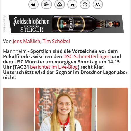
❤️
😂
😱
🔥
😥
👏
Von
Jens Maßlich
,
Tim Schölzel
Mannheim -
Sportlich sind die Vorzeichen vor dem
Pokalfinale zwischen den
DSC-Schmetterlingen
und
dem USC Münster am morgigen Sonntag um 14.15
Uhr (TAG24
berichtet im Live-Blog
) recht klar.
Unterschätzt wird der Gegner im Dresdner Lager aber
nicht.