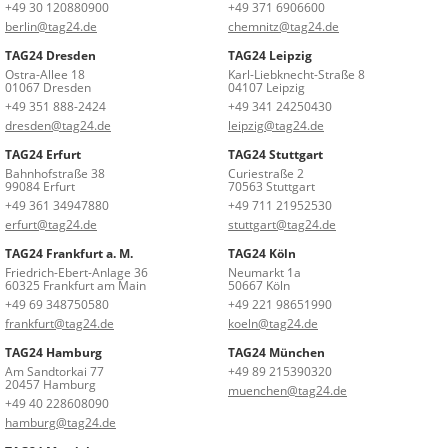
+49 30 120880900
+49 371 6906600
berlin@tag24.de
chemnitz@tag24.de
TAG24 Dresden
TAG24 Leipzig
Ostra-Allee 18
Karl-Liebknecht-Straße 8
01067 Dresden
04107 Leipzig
+49 351 888-2424
+49 341 24250430
dresden@tag24.de
leipzig@tag24.de
TAG24 Erfurt
TAG24 Stuttgart
Bahnhofstraße 38
Curiestraße 2
99084 Erfurt
70563 Stuttgart
+49 361 34947880
+49 711 21952530
erfurt@tag24.de
stuttgart@tag24.de
TAG24 Frankfurt a. M.
TAG24 Köln
Friedrich-Ebert-Anlage 36
Neumarkt 1a
60325 Frankfurt am Main
50667 Köln
+49 69 348750580
+49 221 98651990
frankfurt@tag24.de
koeln@tag24.de
TAG24 Hamburg
TAG24 München
Am Sandtorkai 77
+49 89 215390320
20457 Hamburg
muenchen@tag24.de
+49 40 228608090
hamburg@tag24.de