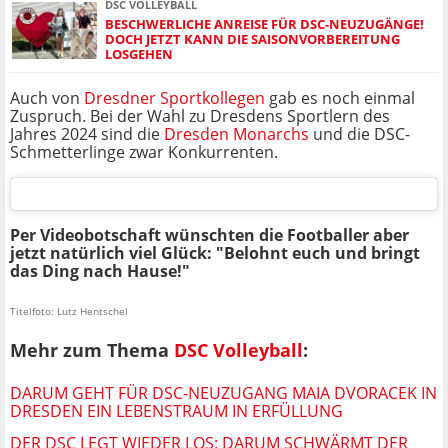
DSC VOLLEYBALL
BESCHWERLICHE ANREISE FÜR DSC-NEUZUGÄNGE!
DOCH JETZT KANN DIE SAISONVORBEREITUNG
LOSGEHEN
Auch von
Dresdner Sportkollegen
gab es noch einmal
Zuspruch. Bei der Wahl zu Dresdens Sportlern des
Jahres 2024 sind die
Dresden Monarchs
und die DSC-
Schmetterlinge zwar Konkurrenten.
Per Videobotschaft wünschten die Footballer aber
jetzt natürlich viel Glück: "Belohnt euch und bringt
das Ding nach Hause!"
Titelfoto: Lutz Hentschel
Mehr zum Thema
DSC Volleyball
:
DARUM GEHT FÜR DSC-NEUZUGANG MAIA DVORACEK IN
DRESDEN EIN LEBENSTRAUM IN ERFÜLLUNG
DER DSC LEGT WIEDER LOS: DARUM SCHWÄRMT DER