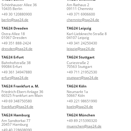
Schönhauser Allee 36
Am Rathaus 2
10435 Berlin
09111 Chemnitz
+49 30 120880900
+49 371 6906600
berlin@tag24.de
chemnitz@tag24.de
TAG24 Dresden
TAG24 Leipzig
Ostra-Allee 18
Karl-Liebknecht-Straße 8
01067 Dresden
04107 Leipzig
+49 351 888-2424
+49 341 24250430
dresden@tag24.de
leipzig@tag24.de
TAG24 Erfurt
TAG24 Stuttgart
Bahnhofstraße 38
Curiestraße 2
99084 Erfurt
70563 Stuttgart
+49 361 34947880
+49 711 21952530
erfurt@tag24.de
stuttgart@tag24.de
TAG24 Frankfurt a. M.
TAG24 Köln
Friedrich-Ebert-Anlage 36
Neumarkt 1a
60325 Frankfurt am Main
50667 Köln
+49 69 348750580
+49 221 98651990
frankfurt@tag24.de
koeln@tag24.de
TAG24 Hamburg
TAG24 München
Am Sandtorkai 77
+49 89 215390320
20457 Hamburg
muenchen@tag24.de
+49 40 228608090