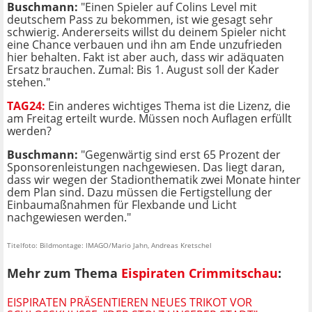
Buschmann:
"Einen Spieler auf Colins Level mit
deutschem Pass zu bekommen, ist wie gesagt sehr
schwierig. Andererseits willst du deinem Spieler nicht
eine Chance verbauen und ihn am Ende unzufrieden
hier behalten. Fakt ist aber auch, dass wir adäquaten
Ersatz brauchen. Zumal: Bis 1. August soll der Kader
stehen."
TAG24:
Ein anderes wichtiges Thema ist die Lizenz, die
am Freitag erteilt wurde. Müssen noch Auflagen erfüllt
werden?
Buschmann:
"Gegenwärtig sind erst 65 Prozent der
Sponsorenleistungen nachgewiesen. Das liegt daran,
dass wir wegen der Stadionthematik zwei Monate hinter
dem Plan sind. Dazu müssen die Fertigstellung der
Einbaumaßnahmen für Flexbande und Licht
nachgewiesen werden."
Titelfoto: Bildmontage: IMAGO/Mario Jahn, Andreas Kretschel
Mehr zum Thema
Eispiraten Crimmitschau
:
EISPIRATEN PRÄSENTIEREN NEUES TRIKOT VOR