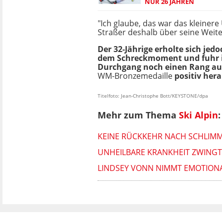
NUR 26 JAHREN
"Ich glaube, das war das kleinere 
Straßer deshalb über seine Weite
Der 32-Jährige erholte sich jed
dem Schreckmoment und fuhr 
Durchgang noch einen Rang auf 
WM-Bronzemedaille
positiv her
Titelfoto: Jean-Christophe Bott/KEYSTONE/dpa
Mehr zum Thema
Ski Alpin
:
KEINE RÜCKKEHR NACH SCHLIMM
UNHEILBARE KRANKHEIT ZWINGT
LINDSEY VONN NIMMT EMOTIONAL