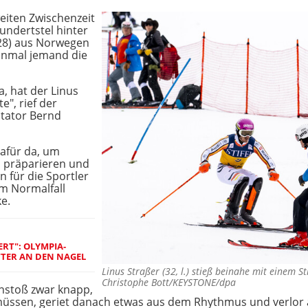
weiten Zwischenzeit
undertstel hinter
28) aus Norwegen
einmal jemand die
, hat der Linus
", rief der
tator Bernd
afür da, um
u präparieren und
 für die Sportler
im Normalfall
ke.
RT": OLYMPIA-
TTER AN DEN NAGEL
Linus Straßer (32, l.) stieß beinahe mit eine
Christophe Bott/KEYSTONE/dpa
nstoß zwar knapp,
müssen, geriet danach etwas aus dem Rhythmus und verlor 