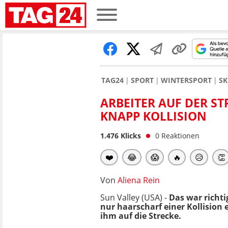
TAG24
SPORT
WINTERSPORT
SK
ARBEITER AUF DER ST
KNAPP KOLLISION
1.476
Klicks
0
Reaktionen
❤️
😂
😱
🔥
😥
👏
Von
Aliena Rein
Sun Valley (USA) -
Das war richti
nur haarscharf einer Kollision
ihm auf die Strecke.