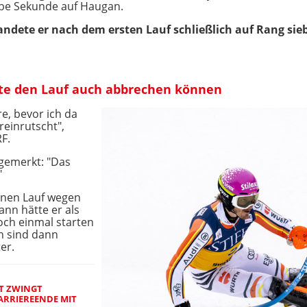
lbe Sekunde auf Haugan.
ndete er nach dem ersten Lauf schließlich auf Rang sie
ätte den Lauf auch abbrechen können
re, bevor ich da
einrutscht",
F.
 gemerkt: "Das
"
einen Lauf wegen
nn hätte er als
och einmal starten
n sind dann
er.
T ZWINGT
ARRIEREENDE MIT