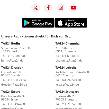
Unsere Redaktionen direkt für Dich vor Ort:
TAG24 Berlin
TAG24 Chemnitz
Schönhauser Allee 36
Am Rathaus 2
10435 Berlin
09111 Chemnitz
+49 30 120880900
+49 371 6906600
berlin@tag24.de
chemnitz@tag24.de
TAG24 Dresden
TAG24 Leipzig
Ostra-Allee 18
Karl-Liebknecht-Straße 8
01067 Dresden
04107 Leipzig
+49 351 888-2424
+49 341 24250430
dresden@tag24.de
leipzig@tag24.de
TAG24 Erfurt
TAG24 Stuttgart
Bahnhofstraße 38
Curiestraße 2
99084 Erfurt
70563 Stuttgart
+49 361 34947880
+49 711 21952530
erfurt@tag24.de
stuttgart@tag24.de