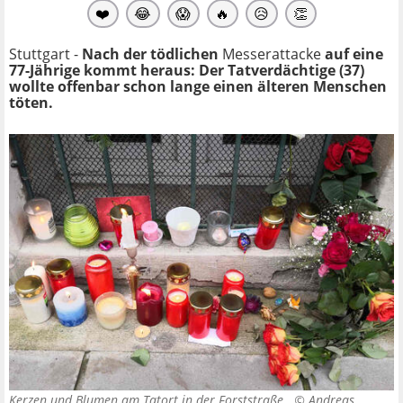
❤️
😂
😱
🔥
😥
👏
Stuttgart -
Nach der tödlichen
Messerattacke
auf eine
77-Jährige kommt heraus: Der Tatverdächtige (37)
wollte offenbar schon lange einen älteren Menschen
töten.
Kerzen und Blumen am Tatort in der Forststraße. ©
Andreas