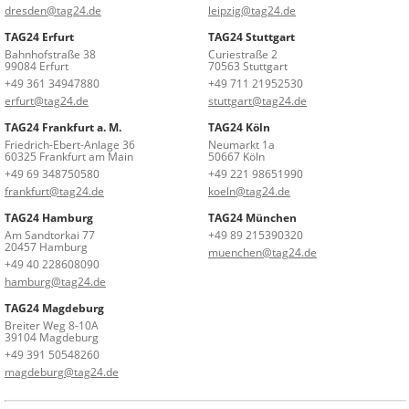
dresden@tag24.de
leipzig@tag24.de
TAG24 Erfurt
TAG24 Stuttgart
Bahnhofstraße 38
Curiestraße 2
99084 Erfurt
70563 Stuttgart
+49 361 34947880
+49 711 21952530
erfurt@tag24.de
stuttgart@tag24.de
TAG24 Frankfurt a. M.
TAG24 Köln
Friedrich-Ebert-Anlage 36
Neumarkt 1a
60325 Frankfurt am Main
50667 Köln
+49 69 348750580
+49 221 98651990
frankfurt@tag24.de
koeln@tag24.de
TAG24 Hamburg
TAG24 München
Am Sandtorkai 77
+49 89 215390320
20457 Hamburg
muenchen@tag24.de
+49 40 228608090
hamburg@tag24.de
TAG24 Magdeburg
Breiter Weg 8-10A
39104 Magdeburg
+49 391 50548260
magdeburg@tag24.de