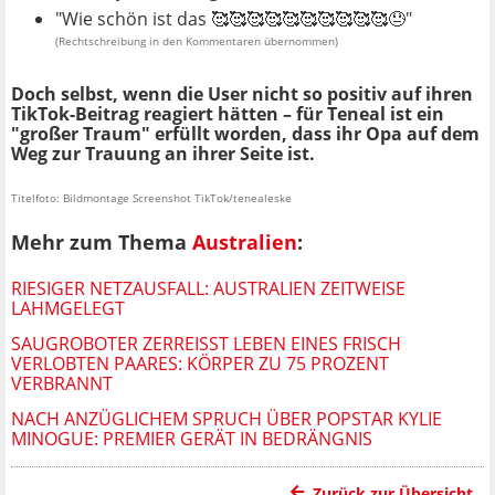
"Wie schön ist das 🥰🥰🥰🥰🥰🥰🥰🥰🥰🥰😓"
(Rechtschreibung in den Kommentaren übernommen)
Doch selbst, wenn die User nicht so positiv auf ihren
TikTok-Beitrag reagiert hätten – für Teneal ist ein
"großer Traum" erfüllt worden, dass ihr Opa auf dem
Weg zur Trauung an ihrer Seite ist.
Titelfoto: Bildmontage Screenshot TikTok/tenealeske
Mehr zum Thema
Australien
:
RIESIGER NETZAUSFALL: AUSTRALIEN ZEITWEISE
LAHMGELEGT
SAUGROBOTER ZERREISST LEBEN EINES FRISCH V
ERLOBTEN PAARES: KÖRPER ZU 75 PROZENT V
ERBRANNT
NACH ANZÜGLICHEM SPRUCH ÜBER POPSTAR KYLIE
MINOGUE: PREMIER GERÄT IN BEDRÄNGNIS
Zurück zur Übersicht