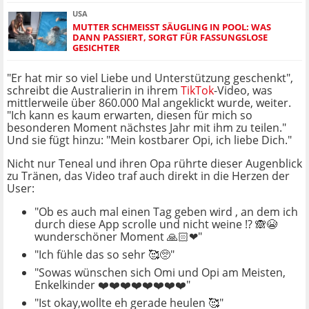
USA
MUTTER SCHMEISST SÄUGLING IN POOL: WAS D
ANN PASSIERT, SORGT FÜR FASSUNGSLOSE G
ESICHTER
"Er hat mir so viel Liebe und Unterstützung geschenkt",
schreibt die Australierin in ihrem
TikTok
-Video, was
mittlerweile über 860.000 Mal angeklickt wurde, weiter.
"Ich kann es kaum erwarten, diesen für mich so
besonderen Moment nächstes Jahr mit ihm zu teilen."
Und sie fügt hinzu: "Mein kostbarer Opi, ich liebe Dich."
Nicht nur Teneal und ihren Opa rührte dieser Augenblick
zu Tränen, das Video traf auch direkt in die Herzen der
User:
"Ob es auch mal einen Tag geben wird , an dem ich
durch diese App scrolle und nicht weine !? 🙈😭
wunderschöner Moment 🙏🏻❤"
"Ich fühle das so sehr 🥰🥺"
"Sowas wünschen sich Omi und Opi am Meisten,
Enkelkinder ❤️❤️❤️❤️❤️❤️❤️❤️"
"Ist okay,wollte eh gerade heulen 🥰"