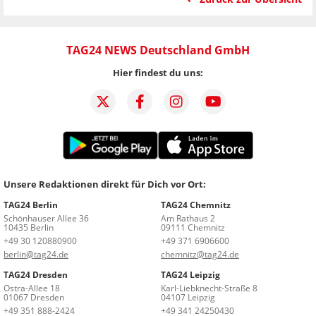
TAG24 NEWS Deutschland GmbH
Hier findest du uns:
Unsere Redaktionen direkt für Dich vor Ort:
TAG24 Berlin
TAG24 Chemnitz
Schönhauser Allee 36
Am Rathaus 2
10435 Berlin
09111 Chemnitz
+49 30 120880900
+49 371 6906600
berlin@tag24.de
chemnitz@tag24.de
TAG24 Dresden
TAG24 Leipzig
Ostra-Allee 18
Karl-Liebknecht-Straße 8
01067 Dresden
04107 Leipzig
+49 351 888-2424
+49 341 24250430