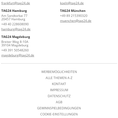
frankfurt@tag24.de
koeln@tag24.de
TAG24 Hamburg
TAG24 München
Am Sandtorkai 77
+49 89 215390320
20457 Hamburg
muenchen@tag24.de
+49 40 228608090
hamburg@tag24.de
TAG24 Magdeburg
Breiter Weg 8-10A
39104 Magdeburg
+49 391 50548260
magdeburg@tag24.de
WERBEMÖGLICHKEITEN
ALLE THEMEN A-Z
KONTAKT
IMPRESSUM
DATENSCHUTZ
AGB
GEWINNSPIELBEDINGUNGEN
COOKIE-EINSTELLUNGEN