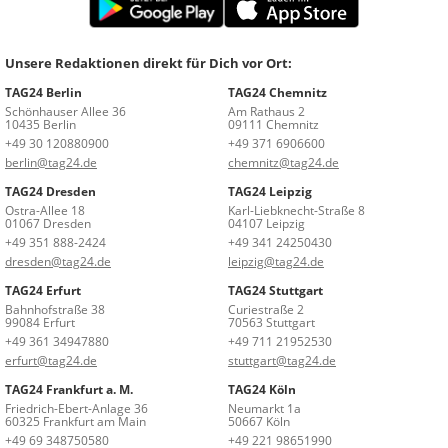
Unsere Redaktionen direkt für Dich vor Ort:
TAG24 Berlin
TAG24 Chemnitz
Schönhauser Allee 36
Am Rathaus 2
10435 Berlin
09111 Chemnitz
+49 30 120880900
+49 371 6906600
berlin@tag24.de
chemnitz@tag24.de
TAG24 Dresden
TAG24 Leipzig
Ostra-Allee 18
Karl-Liebknecht-Straße 8
01067 Dresden
04107 Leipzig
+49 351 888-2424
+49 341 24250430
dresden@tag24.de
leipzig@tag24.de
TAG24 Erfurt
TAG24 Stuttgart
Bahnhofstraße 38
Curiestraße 2
99084 Erfurt
70563 Stuttgart
+49 361 34947880
+49 711 21952530
erfurt@tag24.de
stuttgart@tag24.de
TAG24 Frankfurt a. M.
TAG24 Köln
Friedrich-Ebert-Anlage 36
Neumarkt 1a
60325 Frankfurt am Main
50667 Köln
+49 69 348750580
+49 221 98651990