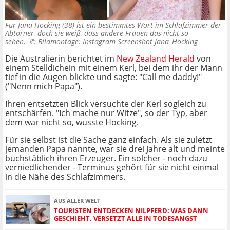
Für Jana Hocking (38) ist ein bestimmtes Wort im Schlafzimmer der
Abtörner, doch sie weiß, dass andere Frauen das nicht so
sehen. ©
Bildmontage: Instagram Screenshot Jana_Hocking
Die Australierin berichtet im
New Zealand Herald
von
einem Stelldichein mit einem Kerl, bei dem ihr der Mann
tief in die Augen blickte und sagte: "Call me daddy!"
("Nenn mich Papa").
Ihren entsetzten Blick versuchte der Kerl sogleich zu
entschärfen. "Ich mache nur Witze", so der Typ, aber
dem war nicht so, wusste Hocking.
Für sie selbst ist die Sache ganz einfach. Als sie zuletzt
jemanden Papa nannte, war sie drei Jahre alt und meinte
buchstäblich ihren Erzeuger. Ein solcher - noch dazu
verniedlichender - Terminus gehört für sie nicht einmal
in die Nähe des Schlafzimmers.
AUS ALLER WELT
TOURISTEN ENTDECKEN NILPFERD: WAS DANN
GESCHIEHT, VERSETZT ALLE IN TODESANGST