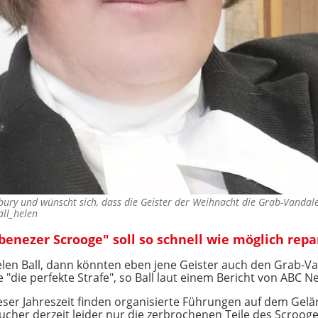
sbury und wünscht sich, dass die Geister der Weihnacht die Grab-Vandal
ll_helen
benezer Scrooge" soll so schnell wie möglich rep
elen Ball, dann könnten eben jene Geister auch den Grab-
"die perfekte Strafe", so Ball laut einem Bericht von ABC N
eser Jahreszeit finden organisierte Führungen auf dem Gelän
sucher derzeit leider nur die zerbrochenen Teile des Scroog