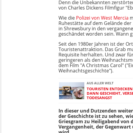
Denn die Unbekannten zerstörte
von Charles Dickens Filmfigur "E
Wie die
Polizei von West Mercia
mi
Ruhestätte auf dem Gelände der 
in Shrewsbury in den vergangen
geschändet worden sein. Wann g
Seit den 1980er Jahren ist der Or
Touristenattraktion. Das Grab m
Requisite herhalten. Und zwar f
geringeren als den Weihnachtsmu
dem Film "A Christmas Carol" ("E
Weihnachtsgeschichte").
AUS ALLER WELT
TOURISTEN ENTDECKEN 
DANN GESCHIEHT, VERSE
TODESANGST
In dieser und Dutzenden weite
der Geschichte ist zu sehen, wi
Griesgram zu Heiligabend von d
Vergangenheit, der Gegenwart 
wird.