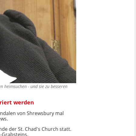
en heimsuchen - und sie zu besseren
ariert werden
Vandalen von Shrewsbury mal
ews.
de der St. Chad's Church statt.
e-Grabsteins.