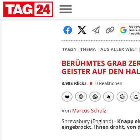
TAG24
THEMA
AUS ALLER WELT
BERÜHMTES GRAB ZE
GEISTER AUF DEN HA
3.985
Klicks
0
Reaktionen
❤️
😂
😱
🔥
😥
👏
Von
Marcus Scholz
Shrewsbury (England) -
Knapp ei
eingebrockt. Ihnen droht, von 