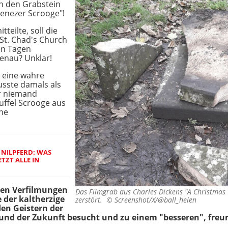
n den Grabstein
benezer Scrooge"!
tteilte, soll die
St. Chad's Church
en Tagen
enau? Unklar!
t eine wahre
usste damals als
ür niemand
ffel Scrooge aus
ine
NILPFERD: WAS
TZT ALLE IN
ren Verfilmungen
Das Filmgrab aus Charles Dickens "A Christma
e der kaltherzige
zerstört. ©
Screenshot/X/@ball_helen
en Geistern der
und der Zukunft besucht und zu einem "besseren", fre