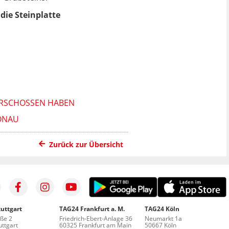
die Steinplatte
ERSCHOSSEN HABEN
ONAU
Zurück zur Übersicht
uttgart
TAG24 Frankfurt a. M.
TAG24 Köln
aße 2
Friedrich-Ebert-Anlage 36
Neumarkt 1a
ttgart
60325 Frankfurt am Main
50667 Köln