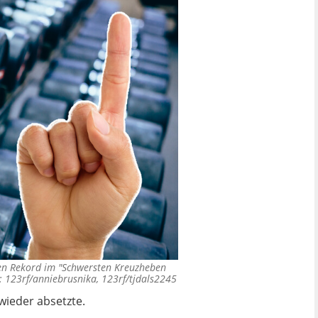
den Rekord im "Schwersten Kreuzheben
 123rf/anniebrusnika, 123rf/tjdals2245
wieder absetzte.