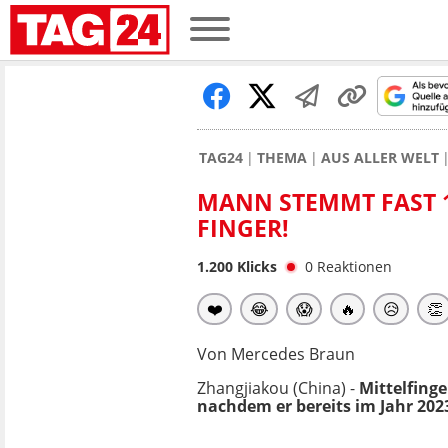
TAG24
THEMA
AUS ALLER WELT
MANN STEMMT FAST 1
FINGER!
1.200
Klicks
0
Reaktionen
❤️
😂
😱
🔥
😥
👏
Von Mercedes Braun
Zhangjiakou (China) -
Mittelfinge
nachdem er bereits im Jahr 2023