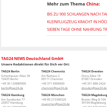
Mehr zum Thema
China
:
BIS ZU 900 SCHLANGEN NACH T
KLEINFLUGZEUG KRACHT IN HÖC
SIEBEN TAGE OHNE NAHRUNG TR
TAG24 NEWS Deutschland GmbH
Unsere Redaktionen direkt für Dich vor Ort:
TAG24 Berlin
TAG24 Chemnitz
TAG24 Dresden
Schönhauser Allee 36
Am Rathaus 2
Ostra-Allee 18
10435 Berlin
09111 Chemnitz
01067 Dresden
+49 30 120880900
+49 371 6906600
+49 351 888-2424
berlin@tag24.de
chemnitz@tag24.de
dresden@tag24.de
TAG24 Hamburg
TAG24 München
TAG24 Magdebur
Am Sandtorkai 77
+49 89 215390320
Breiter Weg 8-10A
20457 Hamburg
39104 Magdeburg
muenchen@tag24.de