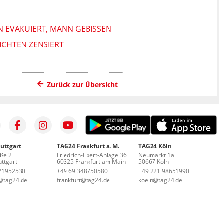
 EVAKUIERT, MANN GEBISSEN
ICHTEN ZENSIERT
Zurück zur Übersicht
uttgart
TAG24 Frankfurt a. M.
TAG24 Köln
aße 2
Friedrich-Ebert-Anlage 36
Neumarkt 1a
ttgart
60325 Frankfurt am Main
50667 Köln
21952530
+49 69 348750580
+49 221 98651990
t@tag24.de
frankfurt@tag24.de
koeln@tag24.de