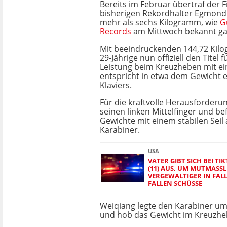
Bereits im Februar übertraf der 
bisherigen Rekordhalter Egmond
mehr als sechs Kilogramm, wie
G
Records
am Mittwoch bekannt ga
Mit beeindruckenden 144,72 Kilo
29-Jährige nun offiziell den Titel 
Leistung beim Kreuzheben mit ei
entspricht in etwa dem Gewicht e
Klaviers.
Für die kraftvolle Herausforderu
seinen linken Mittelfinger und bef
Gewichte mit einem stabilen Seil
Karabiner.
USA
VATER GIBT SICH BEI TI
(11) AUS, UM MUTMASSLI
ERGEWALTIGER IN FALLE
ALLEN SCHÜSSE
Weiqiang legte den Karabiner um
und hob das Gewicht im Kreuzheb