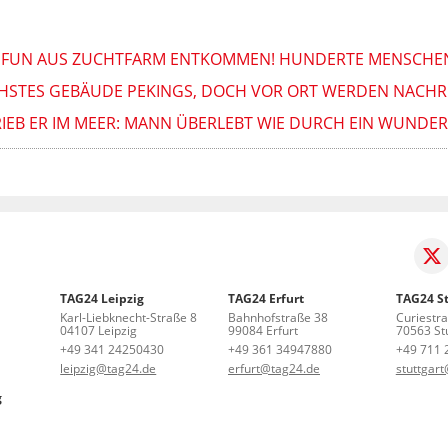
AIFUN AUS ZUCHTFARM ENTKOMMEN! HUNDERTE MENSCHEN
HSTES GEBÄUDE PEKINGS, DOCH VOR ORT WERDEN NACHR
IEB ER IM MEER: MANN ÜBERLEBT WIE DURCH EIN WUNDER
TAG24 Leipzig
TAG24 Erfurt
TAG24 St
Karl-Liebknecht-Straße 8
Bahnhofstraße 38
Curiestr
04107 Leipzig
99084 Erfurt
70563 Stu
+49 341 24250430
+49 361 34947880
+49 711 
leipzig@tag24.de
erfurt@tag24.de
stuttgar
g