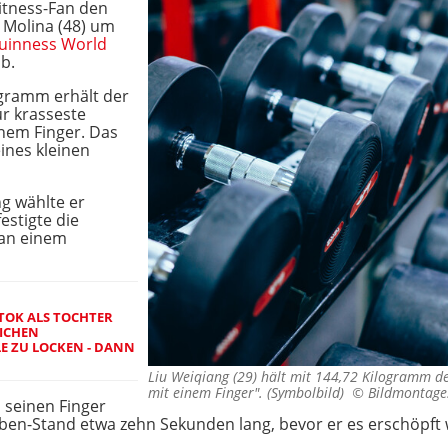
Fitness-Fan den
 Molina (48) um
uinness World
b.
gramm erhält der
für krasseste
nem Finger. Das
ines kleinen
ng wählte er
estigte die
 an einem
KTOK ALS TOCHTER
CHEN V
 ZU LOCKEN - DANN F
Liu Weiqiang (29) hält mit 144,72 Kilogramm 
mit einem Finger". (Symbolbild) ©
Bildmontage:
 seinen Finger
en-Stand etwa zehn Sekunden lang, bevor er es erschöpft 