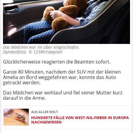
Das Mädchen war im Uber eingeschlafen.
(Symbolfoto) ©
123RF/rawpixel
Glücklicherweise reagierten die Beamten sofort.
Ganze 80 Minuten, nachdem der SUV mit der kleinen
Amelia an Bord weggefahren war, konnte das Auto
getrackt werden.
Das Mädchen war wohlauf und fiel seiner Mutter kurz
darauf in die Arme.
AUS ALLER WELT
HUNDERTE FÄLLE VON WEST-NIL-FIEBER IN EUROPA
NACHGEWIESEN