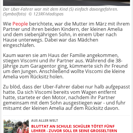
Der Uber-Fahrer war mit dem Kind (5) einfach davongefahren.
(Symbolfoto) ©
123RF/vladispas
Wie
People
berichtete, war die Mutter im März mit ihrem
Partner und ihren beiden Kindern, der kleinen Amelia
und dem siebenjährigen Sohn, in einem Uber nach
Hause unterwegs. Dabei war das Mädchen
eingeschlafen.
Kaum waren sie am Haus der Familie angekommen,
stiegen Viscomi und ihr Partner aus. Während die 38-
Jährige zum Garagentor ging, kümmerte sich ihr Freund
um den Jungen. Anschließend wollte Viscomi die kleine
Amelia vom Rücksitz holen.
Zu blöd, dass der Uber-Fahrer dabei nur halb aufgepasst
hatte. Da sich Viscomi bereits vom Wagen entfernt
hatte, startete er den Motor, nachdem ihr Partner
gemeinsam mit dem Sohn ausgestiegen war - und fuhr
mitsamt der kleinen Amelia auf dem Rücksitz davon.
AUS ALLER WELT
BLUTTAT AN SCHULE: SCHÜLER TÖTET FÜNF
LEHRER - ZUVOR SOLL ER SEINE GROSSELTERN E