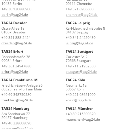
10435 Berlin
09111 Chemnitz
+49 30 120880900
+49 371 6906600
berlin@tag24.de
chemnitz@tag24.de
TAG24 Dresden
TAG24 Leipzig
Ostra-Allee 18
Karl-Liebknecht-Straße 8
01067 Dresden
04107 Leipzig
+49 351 888-2424
+49 341 24250430
dresden@tag24.de
leipzig@tag24.de
TAG24 Erfurt
TAG24 Stuttgart
Bahnhofstraße 38
Curiestraße 2
99084 Erfurt
70563 Stuttgart
+49 361 34947880
+49 711 21952530
erfurt@tag24.de
stuttgart@tag24.de
TAG24 Frankfurt a. M.
TAG24 Köln
Friedrich-Ebert-Anlage 36
Neumarkt 1a
60325 Frankfurt am Main
50667 Köln
+49 69 348750580
+49 221 98651990
frankfurt@tag24.de
koeln@tag24.de
TAG24 Hamburg
TAG24 München
Am Sandtorkai 77
+49 89 215390320
20457 Hamburg
muenchen@tag24.de
+49 40 228608090
hamburg@tag24.de