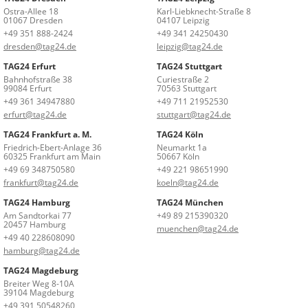
Ostra-Allee 18
Karl-Liebknecht-Straße 8
01067 Dresden
04107 Leipzig
+49 351 888-2424
+49 341 24250430
dresden@tag24.de
leipzig@tag24.de
TAG24 Erfurt
TAG24 Stuttgart
Bahnhofstraße 38
Curiestraße 2
99084 Erfurt
70563 Stuttgart
+49 361 34947880
+49 711 21952530
erfurt@tag24.de
stuttgart@tag24.de
TAG24 Frankfurt a. M.
TAG24 Köln
Friedrich-Ebert-Anlage 36
Neumarkt 1a
60325 Frankfurt am Main
50667 Köln
+49 69 348750580
+49 221 98651990
frankfurt@tag24.de
koeln@tag24.de
TAG24 Hamburg
TAG24 München
Am Sandtorkai 77
+49 89 215390320
20457 Hamburg
muenchen@tag24.de
+49 40 228608090
hamburg@tag24.de
TAG24 Magdeburg
Breiter Weg 8-10A
39104 Magdeburg
+49 391 50548260