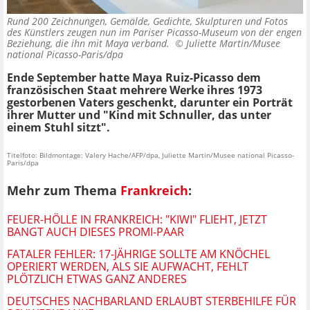
Rund 200 Zeichnungen, Gemälde, Gedichte, Skulpturen und Fotos
des Künstlers zeugen nun im Pariser Picasso-Museum von der engen
Beziehung, die ihn mit Maya verband. ©
Juliette Martin/Musee
national Picasso-Paris/dpa
Ende September hatte Maya Ruiz-Picasso dem
französischen Staat mehrere Werke ihres 1973
gestorbenen Vaters geschenkt, darunter ein Porträt
ihrer Mutter und "Kind mit Schnuller, das unter
einem Stuhl sitzt".
Titelfoto: Bildmontage: Valery Hache/AFP/dpa, Juliette Martin/Musee national Picasso-
Paris/dpa
Mehr zum Thema
Frankreich
:
FEUER-HÖLLE IN FRANKREICH: "KIWI" FLIEHT, JETZT
BANGT AUCH DIESES PROMI-PAAR
FATALER FEHLER: 17-JÄHRIGE SOLLTE AM KNÖCHEL
OPERIERT WERDEN, ALS SIE AUFWACHT, FEHLT
PLÖTZLICH ETWAS GANZ ANDERES
DEUTSCHES NACHBARLAND ERLAUBT STERBEHILFE FÜR