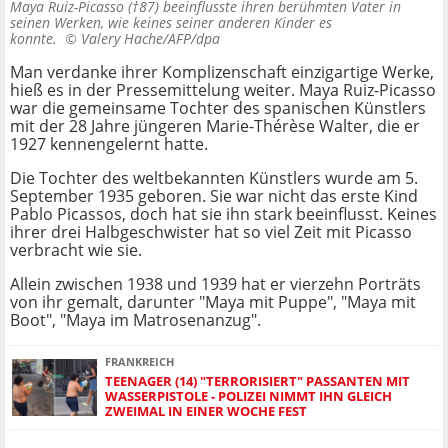
Maya Ruiz-Picasso (†87) beeinflusste ihren berühmten Vater in
seinen Werken, wie keines seiner anderen Kinder es
konnte. ©
Valery Hache/AFP/dpa
Man verdanke ihrer Komplizenschaft einzigartige Werke,
hieß es in der Pressemittelung weiter. Maya Ruiz-Picasso
war die gemeinsame Tochter des spanischen Künstlers
mit der 28 Jahre jüngeren Marie-Thérèse Walter, die er
1927 kennengelernt hatte.
Die Tochter des weltbekannten Künstlers wurde am 5.
September 1935 geboren. Sie war nicht das erste Kind
Pablo Picassos, doch hat sie ihn stark beeinflusst. Keines
ihrer drei Halbgeschwister hat so viel Zeit mit Picasso
verbracht wie sie.
Allein zwischen 1938 und 1939 hat er vierzehn Porträts
von ihr gemalt, darunter "Maya mit Puppe", "Maya mit
Boot", "Maya im Matrosenanzug".
FRANKREICH
TEENAGER (14) "TERRORISIERT" PASSANTEN MIT
WASSERPISTOLE - POLIZEI NIMMT IHN GLEICH
ZWEIMAL IN EINER WOCHE FEST