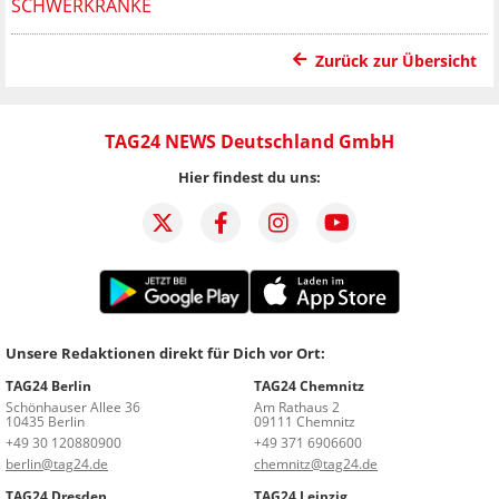
SCHWERKRANKE
Zurück zur Übersicht
TAG24 NEWS Deutschland GmbH
Hier findest du uns:
Unsere Redaktionen direkt für Dich vor Ort:
TAG24 Berlin
TAG24 Chemnitz
Schönhauser Allee 36
Am Rathaus 2
10435 Berlin
09111 Chemnitz
+49 30 120880900
+49 371 6906600
berlin@tag24.de
chemnitz@tag24.de
TAG24 Dresden
TAG24 Leipzig