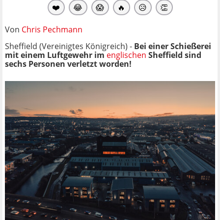
❤️
😂
😱
🔥
😥
👏
Von
Chris Pechmann
Sheffield (Vereinigtes Königreich) -
Bei einer Schießerei
mit einem Luftgewehr im
englischen
Sheffield sind
sechs Personen verletzt worden!