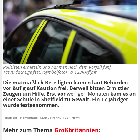
Polizisten ermitteln und nahmen nach dem Vorfall fünf
Tatverdächtige fest. (Symbolfoto) ©
123RF/flynt
Die mutmaßlich Beteiligten kamen laut Behörden
vorläufig auf Kaution frei. Derweil bitten Ermittler
Zeugen um Hilfe. Erst vor
wenigen Monaten
kam es an
einer Schule in Sheffield zu Gewalt. Ein 17-Jähriger
wurde
festgenommen.
Titelfoto: Fotomontage: 123RF/piranhi//123RF/flynt
Mehr zum Thema
Großbritannien
: