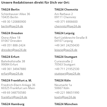
Unsere Redaktionen direkt für Dich vor Ort:
TAG24 Berlin
TAG24 Chemnitz
Schönhauser Allee 36
Am Rathaus 2
10435 Berlin
09111 Chemnitz
+49 30 120880900
+49 371 6906600
berlin@tag24.de
chemnitz@tag24.de
TAG24 Dresden
TAG24 Leipzig
Ostra-Allee 18
Karl-Liebknecht-Straße 8
01067 Dresden
04107 Leipzig
+49 351 888-2424
+49 341 24250430
dresden@tag24.de
leipzig@tag24.de
TAG24 Erfurt
TAG24 Stuttgart
Bahnhofstraße 38
Curiestraße 2
99084 Erfurt
70563 Stuttgart
+49 361 34947880
+49 711 21952530
erfurt@tag24.de
stuttgart@tag24.de
TAG24 Frankfurt a. M.
TAG24 Köln
Friedrich-Ebert-Anlage 36
Neumarkt 1a
60325 Frankfurt am Main
50667 Köln
+49 69 348750580
+49 221 98651990
frankfurt@tag24.de
koeln@tag24.de
TAG24 Hamburg
TAG24 München